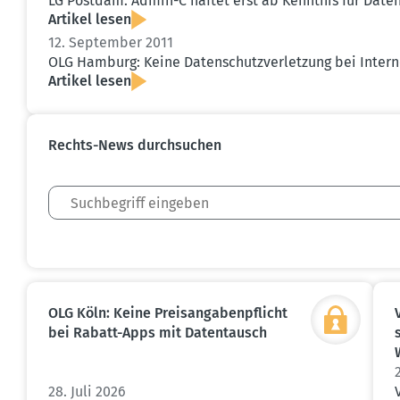
LG Postdam: Admin-C haftet erst ab Kenntnis für Daten­s
Artikel lesen
12. September 2011
OLG Hamburg: Keine Daten­schutz­ver­letzung bei Interne
Artikel lesen
Rechts-News durch­suchen
OLG Köln: Keine Preis­an­ga­ben­pflicht
bei Rabatt-Apps mit Daten­tausch
28. Juli 2026