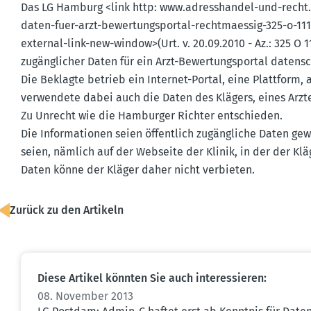
Das LG Hamburg <link http: www.​adress­handel-​und-​recht.
daten-fuer-arzt-bewer­tungs­portal-recht­ma­essig-325-o-1
external-link-new-window>(Urt. v. 20.09.2010 - Az.: 325 O 
zugäng­licher Daten für ein Arzt-Bewer­tungs­portal daten­sch
Die Beklagte betrieb ein Internet-Portal, eine Plattform,
verwendete dabei auch die Daten des Klägers, eines Arzte
Zu Unrecht wie die Hamburger Richter entschieden.
Die Infor­ma­tionen seien öffentlich zugäng­liche Daten ge
seien, nämlich auf der Webseite der Klinik, in der der Kl
Daten könne der Kläger daher nicht verbieten.
Zurück zu den Artikeln
Diese Artikel könnten Sie auch inter­es­sieren:
08. November 2013