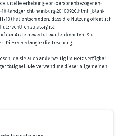
​de urteile erhebung-von-perso­nen­be­zo­genen-
11-10-landge­richt-hamburg-20100920.html _blank
111/10) hat entschieden, dass die Nutzung öffentlich
utz­rechtlich zulässig ist.
 auf der Ärzte bewertet werden konnten. Sie
s. Dieser verlangte die Löschung.
wesen, da sie auch ander­weitig im Netz verfügbar
äger tätig sei. Die Verwendung dieser allge­meinen