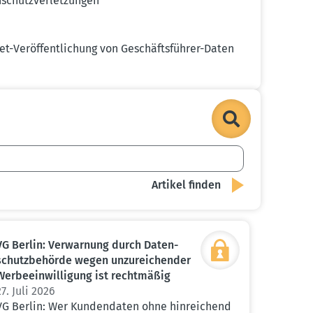
chutz­ver­let­zungen
t-Veröf­fent­li­chung von Geschäfts­führer-Daten
VG Berlin: Verwarnung durch Daten­
schutz­be­hörde wegen unzurei­chender
Werbe­ein­wil­ligung ist recht­mäßig
27. Juli 2026
VG Berlin: Wer Kundendaten ohne hinreichend