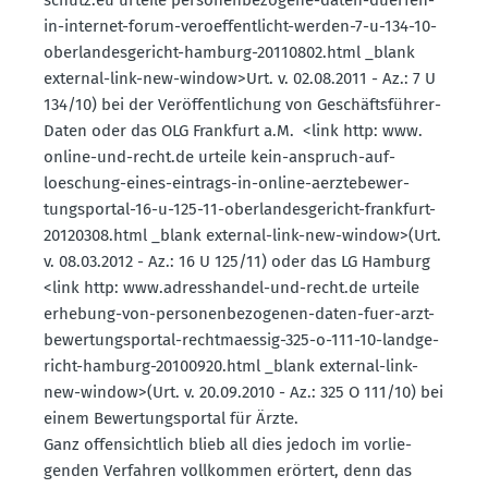
in-internet-forum-veroef­fent­licht-werden-7-u-134-10-
oberlan­des­ge­richt-hamburg-20110802.html _blank
external-link-new-window>Urt. v. 02.08.2011 - Az.: 7 U
134/10) bei der Veröf­fent­li­chung von Geschäfts­führer-
Daten oder das OLG Frankfurt a.M. <link http: www.​
online-​und-​recht.​de urteile kein-anspruch-auf-
loeschung-eines-eintrags-in-online-aerzte­be­wer­
tungs­portal-16-u-125-11-oberlan­des­ge­richt-frankfurt-
20120308.html _blank external-link-new-window>(Urt.
v. 08.03.2012 - Az.: 16 U 125/11) oder das LG Hamburg
<link http: www.​adress­handel-​und-​recht.​de urteile
erhebung-von-perso­nen­be­zo­genen-daten-fuer-arzt-
bewer­tungs­portal-recht­ma­essig-325-o-111-10-landge­
richt-hamburg-20100920.html _blank external-link-
new-window>(Urt. v. 20.09.2010 - Az.: 325 O 111/10) bei
einem Bewer­tungs­portal für Ärzte.
Ganz offen­sichtlich blieb all dies jedoch im vorlie­
genden Verfahren vollkommen erörtert, denn das