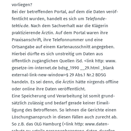
vorliegen?
Bei der betref­fenden Portal, auf dem die Daten veröf­
fent­licht wurden, handelt es sich um
Telefon­de­
tektiv.de
. Nach dem Sachverhalt war die Klägerin
prakti­zie­rende Ärztin. Auf dem Portal waren ihre
Praxis­an­schrift, ihre Telefon­nummer und eine
Ortsangabe auf einem Karten­aus­schnitt angegeben.
Hierbei dürfte es sich unstreitig um Daten aus
öffentlich zugäng­lichen Quellen iSd. <link http: www.​
gesetze-​im-​internet.​de bdsg_1990 __29.​html _blank
external-link-new-window>§ 29 Abs.1 Nr.2 BDSG
handeln. Es sei denn, die Ärztin hätte nirgends offline
oder online ihre Daten veröf­fent­licht.
Eine Speicherung und Verar­beitung ist somit grund­
sätzlich zulässig und bedarf gerade keiner Einwil­
ligung des Betrof­fenen. So lehnen die Gerichte einen
Löschungs­an­spruch in diesen Fällen auch zurecht ab.
So z.B. das OLG Hamburg (<link http: www.​daten­
schutz.​eu urteile perso­nen­be­zogene-daten-duerfen-