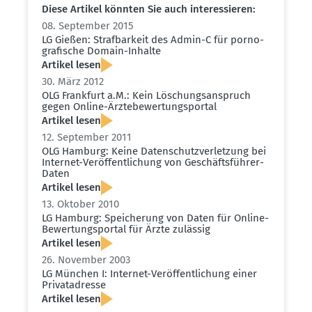
Diese Artikel könnten Sie auch inter­es­sieren:
08. September 2015
LG Gießen: Straf­barkeit des Admin-C für porno­
gra­fische Domain-Inhalte
Artikel lesen
30. März 2012
OLG Frankfurt a.M.: Kein Löschungs­an­spruch
gegen Online-Ärzte­be­wer­tungs­portal
Artikel lesen
12. September 2011
OLG Hamburg: Keine Daten­schutz­ver­letzung bei
Internet-Veröf­fent­li­chung von Geschäfts­führer-
Daten
Artikel lesen
13. Oktober 2010
LG Hamburg: Speicherung von Daten für Online-
Bewer­tungs­portal für Ärzte zulässig
Artikel lesen
26. November 2003
LG München I: Internet-Veröf­fent­li­chung einer
Privat­adresse
Artikel lesen