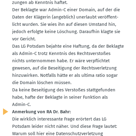
zungen ab Kenntnis haftet.
Der Beklagte war Admin-C einer Domain, auf der die
Daten der Klägerin (angeblich) unerlaubt veröf­fent­
licht wurden. Sie wies ihn auf diesen Umstand hin,
jedoch erfolgte keine Löschung. Daraufhin klagte sie
vor Gericht.
Das LG Potsdam bejahte eine Haftung, da der Beklagte
als Admin-C trotz Kenntnis des Rechts­ver­stoßes
nichts unter­nommen habe. Er wäre verpflichtet
gewesen, auf die Besei­tigung der Rechts­ver­letzung
hinzu­wirken. Notfalls hätte er als ultima ratio sogar
die Domain löschen müssen.
Da keine Besei­tigung des Verstoßes statt­ge­funden
habe, hafte der Beklagte in seiner Funktion als
Admin-C.
Anmerkung von RA Dr. Bahr:
Die wirklich inter­es­sante Frage erörtert das LG
Potsdam leider nicht näher. Und diese Frage lautet:
Warum soll hier eine Daten­schutz­ver­letzung