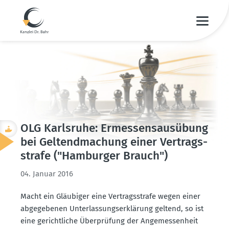
OLG Karlsruhe: Ermes­sens­aus­übung
bei Geltend­ma­chung einer Vertrags­
strafe ("Hamburger Brauch")
04. Januar 2016
Macht ein Gläubiger eine Vertrags­strafe wegen einer
abgege­benen Unter­las­sungs­er­klärung geltend, so ist
eine gericht­liche Überprüfung der Angemes­senheit