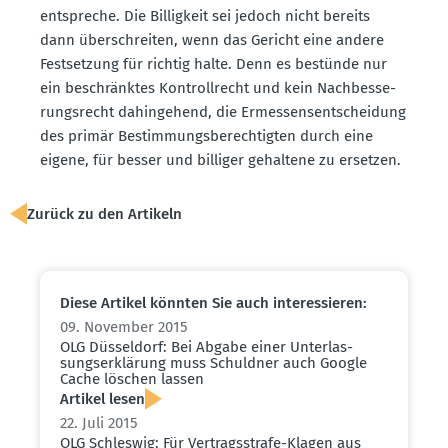
entspreche. Die Billigkeit sei jedoch nicht bereits
dann überschreiten, wenn das Gericht eine andere
Festsetzung für richtig halte. Denn es bestünde nur
ein beschränktes Kontroll­recht und kein Nachbes­se­
rungs­recht dahin­gehend, die Ermes­sens­ent­scheidung
des primär Bestim­mungs­be­rech­tigten durch eine
eigene, für besser und billiger gehaltene zu ersetzen.
Zurück zu den Artikeln
Diese Artikel könnten Sie auch inter­es­sieren:
09. November 2015
OLG Düsseldorf: Bei Abgabe einer Unter­las­
sungs­er­klärung muss Schuldner auch Google
Cache löschen lassen
Artikel lesen
22. Juli 2015
OLG Schleswig: Für Vertrags­strafe-Klagen aus