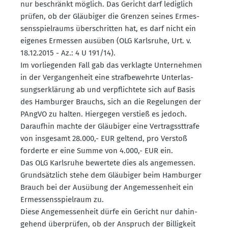
nur beschränkt möglich. Das Gericht darf lediglich
prüfen, ob der Gläubiger die Grenzen seines Ermes­
sens­spiel­raums überschritten hat, es darf nicht ein
eigenes Ermessen ausüben (OLG Karlsruhe, Urt. v.
18.12.2015 - Az.: 4 U 191/14).
Im vorlie­genden Fall gab das verklagte Unter­nehmen
in der Vergan­genheit eine straf­be­wehrte Unter­las­
sungs­er­klärung ab und verpflichtete sich auf Basis
des Hamburger Brauchs, sich an die Regelungen der
PAngVO zu halten. Hiergegen verstieß es jedoch.
Daraufhin machte der Gläubiger eine Vertragsst­trafe
von insgesamt 28.000,- EUR geltend, pro Verstoß
forderte er eine Summe von 4.000,- EUR ein.
Das OLG Karlsruhe bewertete dies als angemessen.
Grund­sätzlich stehe dem Gläubiger beim Hamburger
Brauch bei der Ausübung der Angemes­senheit ein
Ermes­sens­spielraum zu.
Diese Angemes­senheit dürfe ein Gericht nur dahin­
gehend überprüfen, ob der Anspruch der Billigkeit