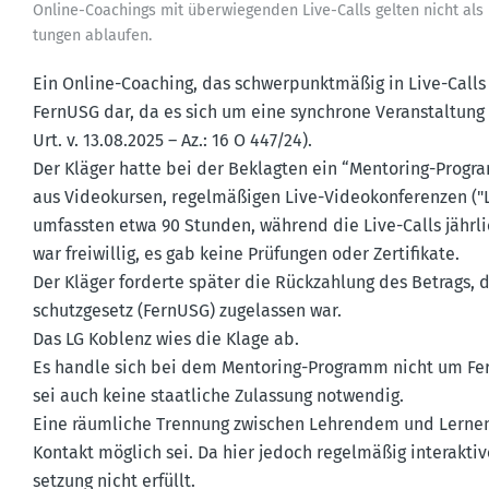
Online-Coachings mit überwie­genden Live-Calls gelten nicht als Fe
tungen ablaufen.
Ein Online-Coaching, das schwer­punkt­mäßig in Live-Calls st
FernUSG dar, da es sich um eine synchrone Veran­staltung
Urt. v. 13.08.2025 – Az.: 16 O 447/24).
Der Kläger hatte bei der Beklagten ein “Mentoring-Progr
aus Video­kursen, regel­mä­ßigen Live-Video­kon­fe­renzen 
umfassten etwa 90 Stunden, während die Live-Calls jährl
war freiwillig, es gab keine Prüfungen oder Zerti­fikate.
Der Kläger forderte später die Rückzahlung des Betrags, 
schutz­gesetz (FernUSG) zugelassen war.
Das LG Koblenz wies die Klage ab.
Es handle sich bei dem Mentoring-Programm nicht um Fern
sei auch keine staat­liche Zulassung notwendig.
Eine räumliche Trennung zwischen Lehrendem und Lernend
Kontakt möglich sei. Da hier jedoch regel­mäßig inter­aktiv
setzung nicht erfüllt.