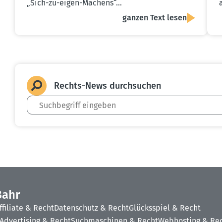
„Sich-zu-eigen-Machens“…
ganzen Text lesen
Rechts-News durch­suchen
Bahr
ffiliate & Recht
Datenschutz & Recht
Glücksspiel & Recht
Advertising & Recht
Suchmaschinen & Recht
Webhosting & Re