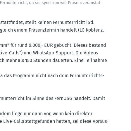
rnun­ter­richt, da sie synchron wie Präsenz­ver­an­stal­
att­findet, stellt keinen Fernun­terr­richt iSd.
 gleich einem Präsenz­termin handelt (LG Koblenz,
amm” für rund 6.000,- EUR gebucht. Dieses bestand
("Live-Calls") und WhatsApp-Support. Die Videos
ich mehr als 150 Stunden dauerten. Eine Teilnahme
da das Programm nicht nach dem Fernun­ter­richts­
un­ter­richt im Sinne des FernUSG handelt. Damit
em liege nur dann vor, wenn kein direkter
e Live-Calls statt­ge­funden hatten, sei diese Voraus­