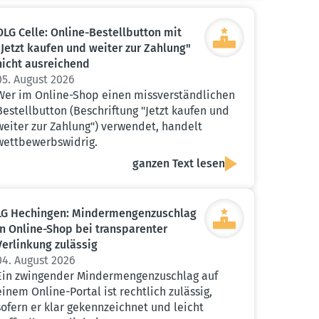
OLG Celle: Online-Bestell­button mit
"Jetzt kaufen und weiter zur Zahlung"
nicht ausrei­chend
05. August 2026
Wer im Online-Shop einen missverständlichen
Bestellbutton (Beschriftung "Jetzt kaufen und
weiter zur Zahlung") verwendet, handelt
wettbewerbswidrig.
ganzen Text lesen
LG Hechingen: Minder­men­gen­zu­schlag
in Online-Shop bei trans­pa­renter
Verlinkung zulässig
04. August 2026
Ein zwingender Mindermengenzuschlag auf
einem Online-Portal ist rechtlich zulässig,
sofern er klar gekennzeichnet und leicht