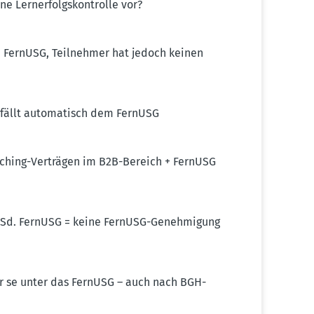
e Lerner­folgs­kon­trolle vor?
n FernUSG, Teilnehmer hat jedoch keinen
­fällt automa­tisch dem FernUSG
ching-Verträgen im B2B-Bereich + FernUSG
ht iSd. FernUSG = keine FernUSG-Geneh­migung
r se unter das FernUSG – auch nach BGH-