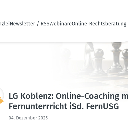
zlei
Newsletter / RSS
Webinare
Online-Rechtsberatung
LG Koblenz: Online-Coaching mit
Fernun­terr­richt iSd. FernUSG
04. Dezember 2025