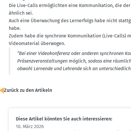
Die Live-Calls ermög­lichten eine Kommu­ni­kation, die der 
ähnlich sei.
Auch eine Überwa­chung des Lerner­folgs habe nicht statt­g
habe.
Zudem habe die synchrone Kommu­ni­kation (Live-Calls) 
Video­ma­terial überwogen.
“Bei einer Video­kon­ferenz oder anderen synchronen Kom
Präsenz­ver­an­stal­tungen möglich, sodass eine räumli
obwohl Lernende und Lehrende sich an unter­schied­lich
Zurück zu den Artikeln
Diese Artikel könnten Sie auch inter­es­sieren:
10. März 2026