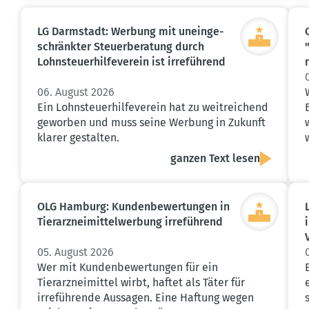
LG Darmstadt: Werbung mit unein­ge­
schränkter Steuer­be­ratung durch
Lohnsteu­er­hil­fe­verein ist irreführend
06. August 2026
Ein Lohnsteuerhilfeverein hat zu weitreichend
geworben und muss seine Werbung in Zukunft
klarer gestalten.
ganzen Text lesen
OLG Hamburg: Kunden­be­wer­tungen in
Tierarz­nei­mit­tel­werbung irreführend
05. August 2026
Wer mit Kundenbewertungen für ein
Tierarzneimittel wirbt, haftet als Täter für
irreführende Aussagen. Eine Haftung wegen