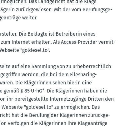
ermög­lichen. Das Landge­richt hat die Klage
ägerin zurück­ge­wiesen. Mit der vom Berufungs­ge­
e­an­träge weiter.
­steller. Die Beklagte ist Betrei­berin eines
g zum Internet erhalten. Als Access-Provider vermit­
bseite "goldesel.​to".
seite auf eine Sammlung von zu urheber­rechtlich
gegriffen werden, die bei dem Filesharing-
aren. Die Kläge­rinnen sehen hierin eine
hte gemäß § 85 UrhG*. Die Kläge­rinnen haben die
ihr bereit­ge­stellte Inter­net­zu­gänge Dritten den
e Webseite "goldesel.​to" zu ermög­lichen. Das
richt hat die Berufung der Kläge­rinnen zurück­ge­
on verfolgen die Kläge­rinnen ihre Klage­an­träge