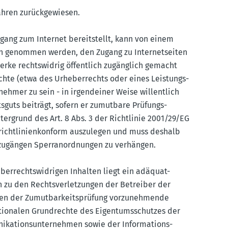
ahren zurück­ge­wiesen.
Zugang zum Internet bereit­stellt, kann von einem
uch genommen werden, den Zugang zu Inter­net­seiten
erke rechts­widrig öffentlich zugänglich gemacht
chte (etwa des Urheber­rechts oder eines Leistungs­
lnehmer zu sein - in irgend­einer Weise willentlich
sguts beiträgt, sofern er zumutbare Prüfungs­
er­grund des Art. 8 Abs. 3 der Richt­linie 2001/29/EG
* richt­li­ni­en­konform auszu­legen und muss deshalb
zu­gängen Sperr­an­ord­nungen zu verhängen.
ber­rechts­wid­rigen Inhalten liegt ein adäquat-
en zu den Rechts­ver­let­zungen der Betreiber der
hmen der Zumut­bar­keits­prüfung vorzu­neh­mende
tio­nalen Grund­rechte des Eigen­tums­schutzes der
­ka­ti­ons­un­ter­nehmen sowie der Infor­ma­ti­ons­