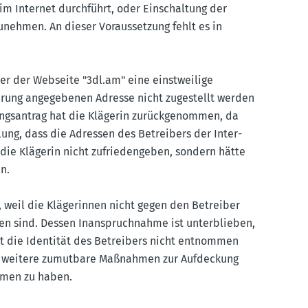
m Internet durch­führt, oder Einschaltung der
u­nehmen. An dieser Voraus­setzung fehlt es in
er der Webseite "3dl.​am" eine einst­weilige
ierung angege­benen Adresse nicht zugestellt werden
ngs­antrag hat die Klägerin zurück­ge­nommen, da
llung, dass die Adressen des Betreibers der Inter­
 die Klägerin nicht zufrie­den­geben, sondern hätte
n.
 weil die Kläge­rinnen nicht gegen den Betreiber
n sind. Dessen Inanspruch­nahme ist unter­blieben,
tt die Identität des Betreibers nicht entnommen
n, weitere zumutbare Maßnahmen zur Aufde­ckung
ommen zu haben.