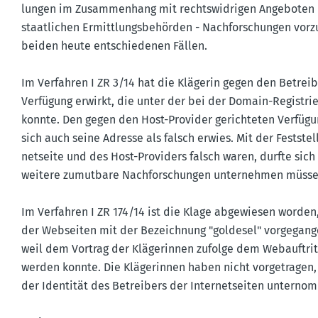
lungen im Zusam­menhang mit rechts­wid­rigen Angeboten i
staat­lichen Ermitt­lungs­be­hörden - Nachfor­schungen vorz
beiden heute entschie­denen Fällen.
Im Verfahren I ZR 3/14 hat die Klägerin gegen den Betreib
Verfügung erwirkt, die unter der bei der Domain-Regis­tr
konnte. Den gegen den Host-Provider gerich­teten Verfü­gu
sich auch seine Adresse als falsch erwies. Mit der Festste
net­seite und des Host-Providers falsch waren, durfte sich
weitere zumutbare Nachfor­schungen unter­nehmen müsse
Im Verfahren I ZR 174/14 ist die Klage abgewiesen worden,
der Webseiten mit der Bezeichnung "goldesel" vorge­gange
weil dem Vortrag der Kläge­rinnen zufolge dem Webauf­tri
werden konnte. Die Kläge­rinnen haben nicht vorge­trage
der Identität des Betreibers der Inter­net­seiten unter­n