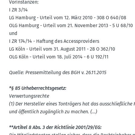
Vorin­stanzen:
I ZR 3/14
LG Hamburg - Urteil vom 12. März 2010 - 308 O 640/08
OLG Hamburg - Urteil vom 21. November 2013 - 5 U 68/10
und
I ZR 174/14 - Haftung des Access­pro­viders
LG Köln - Urteil vom 31. August 2011 - 28 O 362/10
OLG Köln - Urteil vom 18. Juli 2014 - 6 U 192/11
Quelle: Presse­mit­teilung des BGH v. 26.11.2015
*§ 85 Urheber­rechts­gesetz:
Verwer­tungs­rechte
(1) Der Hersteller eines Tonträgers hat das ausschlie­ß­liche 
und öffentlich zugänglich zu machen. (…)
**Artikel 8 Abs. 3 der Richt­linie 2001/29/EG: