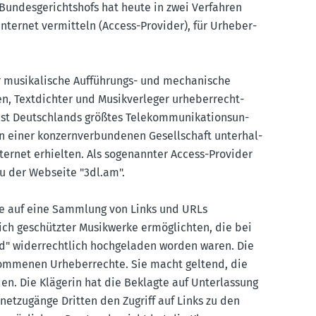
s Bundes­ge­richtshofs hat heute in zwei Verfahren
ternet vermitteln (Access-Provider), für Urheber­
ür musika­lische Auffüh­rungs- und mecha­nische
en, Textdichter und Musik­ver­leger urheber­recht­
t Deutsch­lands größtes Telekom­mu­ni­ka­ti­ons­un­
n einer konzern­ver­bun­denen Gesell­schaft unter­hal­
ternet erhielten. Als sogenannter Access-Provider
u der Webseite "3dl.​am".
te auf eine Sammlung von Links und URLs
ich geschützter Musik­werke ermög­lichten, die bei
d" wider­rechtlich hochge­laden worden waren. Die
nom­menen Urheber­rechte. Sie macht geltend, die
den. Die Klägerin hat die Beklagte auf Unter­lassung
net­zu­gänge Dritten den Zugriff auf Links zu den