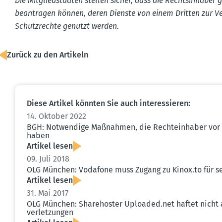
Die Mitglied­staaten stellen sicher, dass die Rechts­in­haber
beantragen können, deren Dienste von einem Dritten zur Ve
Schutz­rechte genutzt werden.
Zurück zu den Artikeln
Diese Artikel könnten Sie auch inter­es­sieren:
14. Oktober 2022
BGH: Notwendige Maßnahmen, die Rechte­inhaber vor 
haben
Artikel lesen
09. Juli 2018
OLG München: Vodafone muss Zugang zu Kinox.​to für 
Artikel lesen
31. Mai 2017
OLG München: Share­hoster Uploaded.​net haftet nicht 
ver­let­zungen