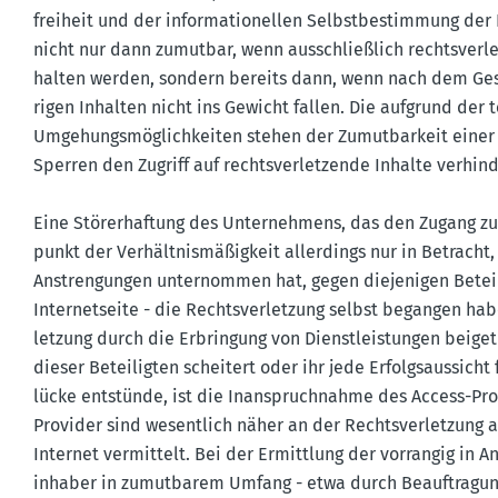
freiheit und der infor­ma­tio­nellen Selbst­be­stimmung der 
nicht nur dann zumutbar, wenn ausschlie­ßlich rechts­ver­let
halten werden, sondern bereits dann, wenn nach dem Gesa
rigen Inhalten nicht ins Gewicht fallen. Die aufgrund der
Umgehungs­mög­lich­keiten stehen der Zumut­barkeit einer 
Sperren den Zugriff auf rechts­ver­let­zende Inhalte verh
Eine Störer­haftung des Unter­nehmens, das den Zugang z
punkt der Verhält­nis­mä­ßigkeit aller­dings nur in Betra
Anstren­gungen unter­nommen hat, gegen dieje­nigen Betei­
Inter­net­seite - die Rechts­ver­letzung selbst begangen ha
letzung durch die Erbringung von Dienst­leis­tungen beig
dieser Betei­ligten scheitert oder ihr jede Erfolgs­aus­sich
lücke entstünde, ist die Inanspruch­nahme des Access-Pro
Provider sind wesentlich näher an der Rechts­ver­letzung 
Internet vermittelt. Bei der Ermittlung der vorrangig in 
in­haber in zumut­barem Umfang - etwa durch Beauf­tragun