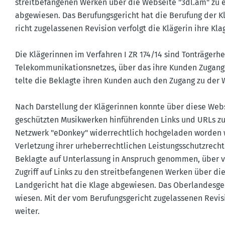
streit­be­fan­genen Werken über die Webseite "3dl.​am" zu 
abgewiesen. Das Berufungs­ge­richt hat die Berufung der Kl
richt zugelas­senen Revision verfolgt die Klägerin ihre Klag
Die Kläge­rinnen im Verfahren I ZR 174/14 sind Tonträ­ger­her
Telekom­mu­ni­ka­ti­ons­netzes, über das ihre Kunden Zugan
telte die Beklagte ihren Kunden auch den Zugang zu der We
Nach Darstellung der Kläge­rinnen konnte über diese Web
geschützten Musik­werken hinfüh­renden Links und URLs zu
Netzwerk "eDonkey" wider­rechtlich hochge­laden worden w
Verletzung ihrer urheber­recht­lichen Leistungs­schutz­rec
Beklagte auf Unter­lassung in Anspruch genommen, über von 
Zugriff auf Links zu den streit­be­fan­genen Werken über di
Landge­richt hat die Klage abgewiesen. Das Oberlan­des­ge­
wiesen. Mit der vom Berufungs­ge­richt zugelas­senen Revisi
weiter.