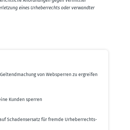
 gericht­liche Anord­nungen gegen Vermittler
rletzung eines Urheber­rechts oder verwandter
Geltend­ma­chung von Websperren zu ergreifen
seine Kunden sperren
auf Schadens­ersatz für fremde Urheber­rechts­