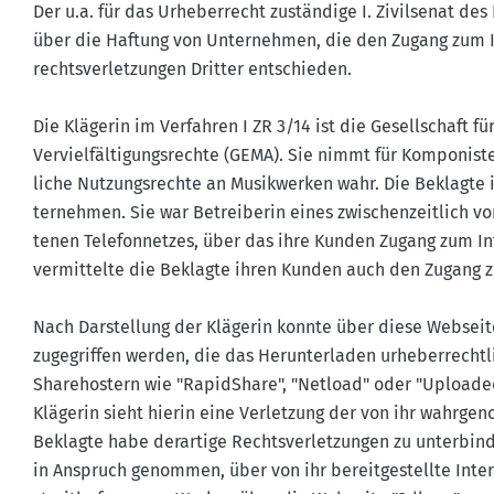
Der u.a. für das Urheber­recht zuständige I. Zivil­senat de
über die Haftung von Unter­nehmen, die den Zugang zum In
rechts­ver­let­zungen Dritter entschieden.
Die Klägerin im Verfahren I ZR 3/14 ist die Gesell­schaft f
Verviel­fäl­ti­gungs­rechte (GEMA). Sie nimmt für Kompo­nist
liche Nutzungs­rechte an Musik­werken wahr. Die Beklagte is
ter­nehmen. Sie war Betrei­berin eines zwischen­zeitlich vo
tenen Telefon­netzes, über das ihre Kunden Zugang zum In
vermit­telte die Beklagte ihren Kunden auch den Zugang z
Nach Darstellung der Klägerin konnte über diese Websei
zugegriffen werden, die das Herun­ter­laden urheber­rechtl
Share­hostern wie "RapidShare", "Netload" oder "Uploade
Klägerin sieht hierin eine Verletzung der von ihr wahrge­
Beklagte habe derartige Rechts­ver­let­zungen zu unter­bin
in Anspruch genommen, über von ihr bereit­ge­stellte Inter­