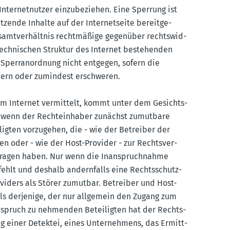
Inter­net­nutzer einzu­be­ziehen. Eine Sperrung ist
­zende Inhalte auf der Inter­net­seite bereit­ge­
mt­ver­hältnis recht­mäßige gegenüber rechts­wid­
 techni­schen Struktur des Internet bestehenden
Sperr­an­ordnung nicht entgegen, sofern die
indern oder zumindest erschweren.
um Internet vermittelt, kommt unter dem Gesichts­
cht, wenn der Rechte­inhaber zunächst zumutbare
ligten vorzu­gehen, die - wie der Betreiber der
ben oder - wie der Host-Provider - zur Rechts­ver­
e­tragen haben. Nur wenn die Inanspruch­nahme
t fehlt und deshalb andern­falls eine Rechts­schutz­
viders als Störer zumutbar. Betreiber und Host-
als derjenige, der nur allgemein den Zugang zum
Anspruch zu nehmenden Betei­ligten hat der Rechts­
g einer Detektei, eines Unter­nehmens, das Ermitt­