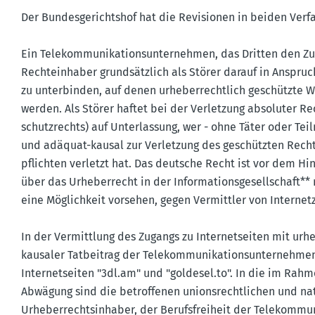
Der Bundes­ge­richtshof hat die Revisionen in beiden Verf
Ein Telekom­mu­ni­ka­ti­ons­un­ter­nehmen, das Dritten den 
Rechte­inhaber grund­sätzlich als Störer darauf in Anspr
zu unter­binden, auf denen urheber­rechtlich geschützte W
werden. Als Störer haftet bei der Verletzung absoluter Re
schutz­rechts) auf Unter­lassung, wer - ohne Täter oder Tei
und adäquat-kausal zur Verletzung des geschützten Recht
pflichten verletzt hat. Das deutsche Recht ist vor dem Hint
über das Urheber­recht in der Infor­ma­ti­ons­ge­sell­schaft*
eine Möglichkeit vorsehen, gegen Vermittler von Inter­net­
In der Vermittlung des Zugangs zu Inter­net­seiten mit urhe
kausaler Tatbeitrag der Telekom­mu­ni­ka­ti­ons­un­ter­nehm
Inter­net­seiten "3dl.​am" und "goldesel.​to". In die im Ra
Abwägung sind die betrof­fenen unions­recht­lichen und na
Urheber­rechts­in­haber, der Berufs­freiheit der Telekom­mu­ni