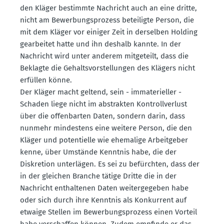
den Kläger bestimmte Nachricht auch an eine dritte,
nicht am Bewer­bungs­prozess betei­ligte Person, die
mit dem Kläger vor einiger Zeit in derselben Holding
gearbeitet hatte und ihn deshalb kannte. In der
Nachricht wird unter anderem mitge­teilt, dass die
Beklagte die Gehalts­vor­stel­lungen des Klägers nicht
erfüllen könne.
Der Kläger macht geltend, sein - immate­ri­eller -
Schaden liege nicht im abstrakten Kontroll­verlust
über die offen­barten Daten, sondern darin, dass
nunmehr mindestens eine weitere Person, die den
Kläger und poten­tielle wie ehemalige Arbeit­geber
kenne, über Umstände Kenntnis habe, die der
Diskretion unter­lägen. Es sei zu befürchten, dass der
in der gleichen Branche tätige Dritte die in der
Nachricht enthal­tenen Daten weiter­ge­geben habe
oder sich durch ihre Kenntnis als Konkurrent auf
etwaige Stellen im Bewer­bungs­prozess einen Vorteil
habe verschaffen können. Zudem empfinde er das