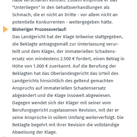
"Unter­liegen" in den Gehalts­ver­hand­lungen als
Schmach, die er nicht an Dritte - vor allem nicht an
poten­tielle Konkur­renten - weiter­ge­geben hätte.
Bishe­riger Prozess­verlauf:
Das Landge­richt hat der Klage teilweise statt­ge­geben,
die Beklagte antrags­gemäß zur Unter­lassung verur­
teilt und dem Kläger, der immate­ri­ellen Schadens­
ersatz von mindestens 2.500 € fordert, einen Betrag in
Höhe von 1.000 € zuerkannt. Auf die Berufung der
Beklagten hat das Oberlan­des­ge­richt das Urteil des
Landge­richts hinsichtlich des geltend gemachten
Anspruchs auf immate­ri­ellen Schadens­ersatz
abgeändert und die Klage insoweit abgewiesen.
Dagegen wendet sich der Kläger mit seiner vom
Berufungs­ge­richt zugelas­senen Revision, mit der er
seine Ansprüche in vollem Umfang weiter­ver­folgt. Die
Beklagte begehrt mit ihrer Revision die vollständige
Abweisung der Klage.