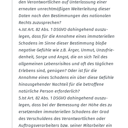
den Verant­wort­lichen auf Unter­lassung einer
erneuten unrecht­mä­ßigen Weiter­leitung dieser
Daten nach den Bestim­mungen des natio­nalen
Rechts zuzusprechen?
4.​Ist Art. 82 Abs. 1 DSGVO dahin­gehend auszu­
legen, dass für die Annahme eines immate­ri­ellen
Schadens im Sinne dieser Bestimmung bloße
negative Gefühle wie z.B. Ärger, Unmut, Unzufrie­
denheit, Sorge und Angst, die an sich Teil des
allge­meinen Lebens­ri­sikos und oft des täglichen
Erlebens sind, genügen? Oder ist für die
Annahme eines Schadens ein über diese Gefühle
hinaus­ge­hender Nachteil für die betroffene
natür­liche Person erfor­derlich?
5.​Ist Art. 82 Abs. 1 DSGVO dahin­gehend auszu­
legen, dass bei der Bemessung der Höhe des zu
erset­zenden immate­ri­ellen Schadens der Grad
des Verschuldens des Verant­wort­lichen oder
Auftrags­ver­ar­beiters bzw. seiner Mitar­beiter ein