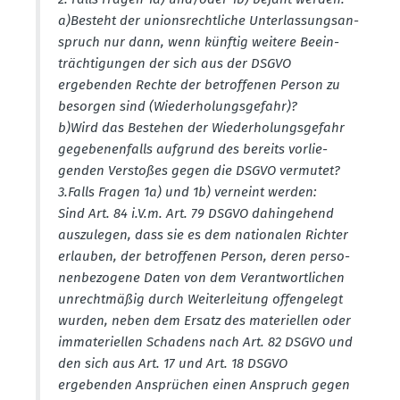
a)Besteht der unions­recht­liche Unter­las­sungs­an­
spruch nur dann, wenn künftig weitere Beein­
träch­ti­gungen der sich aus der DSGVO
ergebenden Rechte der betrof­fenen Person zu
besorgen sind (Wieder­ho­lungs­gefahr)?
b)Wird das Bestehen der Wieder­ho­lungs­gefahr
gegebe­nen­falls aufgrund des bereits vorlie­
genden Verstoßes gegen die DSGVO vermutet?
3.​Falls Fragen 1a) und 1b) verneint werden:
Sind Art. 84 i.V.m. Art. 79 DSGVO dahin­gehend
auszu­legen, dass sie es dem natio­nalen Richter
erlauben, der betrof­fenen Person, deren perso­
nen­be­zogene Daten von dem Verant­wort­lichen
unrecht­mäßig durch Weiter­leitung offen­gelegt
wurden, neben dem Ersatz des materi­ellen oder
immate­ri­ellen Schadens nach Art. 82 DSGVO und
den sich aus Art. 17 und Art. 18 DSGVO
ergebenden Ansprüchen einen Anspruch gegen