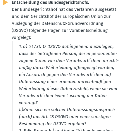
Entscheidung des Bundes­ge­richtshofs:
Der Bundes­ge­richtshof hat das Verfahren ausge­setzt
und dem Gerichtshof der Europäi­schen Union zur
Auslegung der Daten­schutz-Grund­ver­ordnung
(DSGVO) folgende Fragen zur Vorab­ent­scheidung
vorgelegt:
1. a) Ist Art. 17 DSGVO dahin­gehend auszu­legen,
dass der betrof­fenen Person, deren perso­nen­be­
zogene Daten von dem Verant­wort­lichen unrecht­
mäßig durch Weiter­leitung offen­gelegt wurden,
ein Anspruch gegen den Verant­wort­lichen auf
Unter­lassung einer erneuten unrecht­mä­ßigen
Weiter­leitung dieser Daten zusteht, wenn sie vom
Verant­wort­lichen keine Löschung der Daten
verlangt?
b)Kann sich ein solcher Unter­las­sungs­an­spruch
(auch) aus Art. 18 DSGVO oder einer sonstigen
Bestimmung der DSGVO ergeben?
2. Falls Fragen 1a) und/oder 1b) bejaht werden: