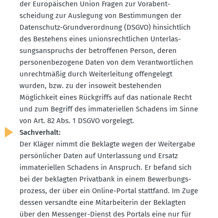
der Europäi­schen Union Fragen zur Vorab­ent­
scheidung zur Auslegung von Bestim­mungen der
Daten­schutz-Grund­ver­ordnung (DSGVO) hinsichtlich
des Bestehens eines unions­recht­lichen Unter­las­
sungs­an­spruchs der betrof­fenen Person, deren
perso­nen­be­zogene Daten von dem Verant­wort­lichen
unrecht­mäßig durch Weiter­leitung offen­gelegt
wurden, bzw. zu der insoweit bestehenden
Möglichkeit eines Rückgriffs auf das nationale Recht
und zum Begriff des immate­ri­ellen Schadens im Sinne
von Art. 82 Abs. 1 DSGVO vorgelegt.
Sachverhalt:
Der Kläger nimmt die Beklagte wegen der Weitergabe
persön­licher Daten auf Unter­lassung und Ersatz
immate­ri­ellen Schadens in Anspruch. Er befand sich
bei der beklagten Privatbank in einem Bewer­bungs­
prozess, der über ein Online-Portal stattfand. Im Zuge
dessen versandte eine Mitar­bei­terin der Beklagten
über den Messenger-Dienst des Portals eine nur für