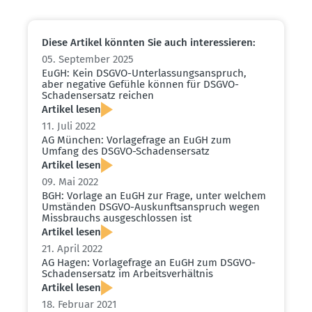
Diese Artikel könnten Sie auch inter­es­sieren:
05. September 2025
EuGH: Kein DSGVO-Unter­las­sungs­an­spruch,
aber negative Gefühle können für DSGVO-
Schadens­ersatz reichen
Artikel lesen
11. Juli 2022
AG München: Vorla­ge­frage an EuGH zum
Umfang des DSGVO-Schadens­ersatz
Artikel lesen
09. Mai 2022
BGH: Vorlage an EuGH zur Frage, unter welchem
Umständen DSGVO-Auskunfts­an­spruch wegen
Missbrauchs ausge­schlossen ist
Artikel lesen
21. April 2022
AG Hagen: Vorla­ge­frage an EuGH zum DSGVO-
Schadens­ersatz im Arbeits­ver­hältnis
Artikel lesen
18. Februar 2021