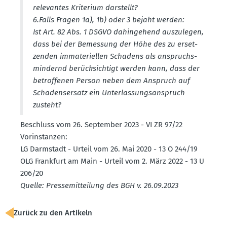
relevantes Kriterium darstellt?
6.​Falls Fragen 1a), 1b) oder 3 bejaht werden:
Ist Art. 82 Abs. 1 DSGVO dahin­gehend auszu­legen,
dass bei der Bemessung der Höhe des zu erset­
zenden immate­ri­ellen Schadens als anspruchs­
min­dernd berück­sichtigt werden kann, dass der
betrof­fenen Person neben dem Anspruch auf
Schadens­ersatz ein Unter­las­sungs­an­spruch
zusteht?
Beschluss vom 26. September 2023 - VI ZR 97/22
Vorin­stanzen:
LG Darmstadt - Urteil vom 26. Mai 2020 - 13 O 244/19
OLG Frankfurt am Main - Urteil vom 2. März 2022 - 13 U
206/20
Quelle: Presse­mit­teilung des BGH v. 26.09.2023
Zurück zu den Artikeln