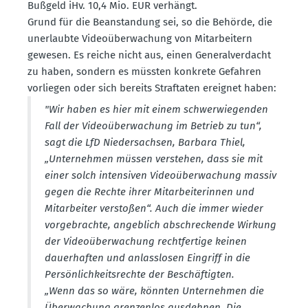
Bußgeld iHv. 10,4 Mio. EUR verhängt.
Grund für die Beanstandung sei, so die Behörde, die
unerlaubte Video­über­wa­chung von Mitar­beitern
gewesen. Es reiche nicht aus, einen General­ver­dacht
zu haben, sondern es müssten konkrete Gefahren
vorliegen oder sich bereits Straf­taten ereignet haben:
"Wir haben es hier mit einem schwer­wie­genden
Fall der Video­über­wa­chung im Betrieb zu tun“,
sagt die LfD Nieder­sachsen, Barbara Thiel,
„Unter­nehmen müssen verstehen, dass sie mit
einer solch inten­siven Video­über­wa­chung massiv
gegen die Rechte ihrer Mitar­bei­te­rinnen und
Mitar­beiter verstoßen“. Auch die immer wieder
vorge­brachte, angeblich abschre­ckende Wirkung
der Video­über­wa­chung recht­fertige keinen
dauer­haften und anlass­losen Eingriff in die
Persön­lich­keits­rechte der Beschäf­tigten.
„Wenn das so wäre, könnten Unter­nehmen die
Überwa­chung grenzenlos ausdehnen. Die