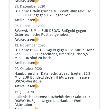
Artikel lesen
21. Dezember 2020
LG Bonn: Urteils­gründe zu DSGVO-Bußgeld iHv.
900.000 EUR gegen 1&1 liegen vor
Artikel lesen
03. Dezember 2020
BVerwG: 18 Mio. EUR DSGVO-Bußgeld gegen
Öster­rei­chische Post aufge­hoben
Artikel lesen
12. November 2020
LG Bonn: DSGVO-Bußgeld gegen 1&1 nur in Höhe
von 900.000 EUR rechtens, ursprüng­liche 9,5
Mio. EUR sind zu hoch
Artikel lesen
02. Oktober 2020
Hambur­gi­scher Daten­schutz­be­auf­tragter: 35,3
Mio. EUR Bußgeld gegen H&M wegen massiver
DSGVO-Verstöße
Artikel lesen
15. Juli 2020
Italie­nische Daten­schutz­be­hörde: 17 Mio. EUR
DSGVO-Bußgeld wegen unerlaubter Werbe-
Aktivi­täten