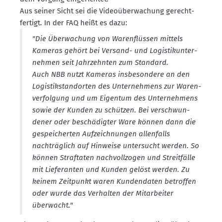
Aus seiner Sicht sei die Video­über­wa­chung gerecht­
fertigt. In der FAQ heißt es dazu:
"Die Überwa­chung von Waren­flüssen mittels
Kameras gehört bei Versand- und Logis­tik­un­ter­
nehmen seit Jahrzehnten zum Standard.
Auch NBB nutzt Kameras insbe­sondere an den
Logis­tik­stand­orten des Unter­nehmens zur Waren­
ver­folgung und um Eigentum des Unter­nehmens
sowie der Kunden zu schützen. Bei verschwun­
dener oder beschä­digter Ware können dann die
gespei­cherten Aufzeich­nungen allen­falls
nachträglich auf Hinweise unter­sucht werden. So
können Straf­taten nachvoll­zogen und Streit­fälle
mit Liefe­ranten und Kunden gelöst werden. Zu
keinem Zeitpunkt waren Kunden­daten betroffen
oder wurde das Verhalten der Mitar­beiter
überwacht."