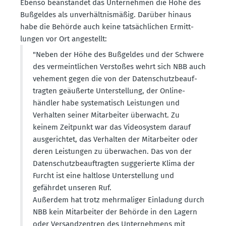
Ebenso beanstandet das Unter­nehmen die Höhe des
Bußgeldes als unver­hält­nis­mäßig. Darüber hinaus
habe die Behörde auch keine tatsäch­lichen Ermitt­
lungen vor Ort angestellt:
"Neben der Höhe des Bußgeldes und der Schwere
des vermeint­lichen Verstoßes wehrt sich NBB auch
vehement gegen die von der Daten­schutz­be­auf­
tragten geäußerte Unter­stellung, der Online­
händler habe syste­ma­tisch Leistungen und
Verhalten seiner Mitar­beiter überwacht. Zu
keinem Zeitpunkt war das Video­system darauf
ausge­richtet, das Verhalten der Mitar­beiter oder
deren Leistungen zu überwachen. Das von der
Daten­schutz­be­auf­tragten sugge­rierte Klima der
Furcht ist eine haltlose Unter­stellung und
gefährdet unseren Ruf.
Außerdem hat trotz mehrma­liger Einladung durch
NBB kein Mitar­beiter der Behörde in den Lagern
oder Versand­zentren des Unter­nehmens mit