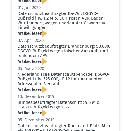
Artikel lesen
01. Juli 2020
Daten­schutz­be­auf­tragter Ba-Wü: DSGVO-
Bußgeld iHv. 1,2 Mio. EUR gegen AOK Baden-
Württemberg wegen unerlaubter Gewinn­spiel-
Einwil­li­gungen
Artikel lesen
07. April 2020
Daten­schutz­be­auf­tragter Brandenburg: 50.000,-
DSGVO-Bußgeld wegen falscher Auskunft und
fehlendem AVV
Artikel lesen
05. März 2020
Nieder­län­dische Daten­schutz­be­hörde: DSGVO-
Bußgeld iHv. 525.000,- EUR für unerlaubten
Adress­daten-Verkauf
Artikel lesen
10. Dezember 2019
Bundes­be­auf­tragter Daten­schutz: 9,5 Mio.
DSGVO-Bußgeld wegen 1&1
Artikel lesen
05. Dezember 2019
Daten­schutz­be­auf­tragter Rheinland-Pfalz: Mehr
als 100.000,- EUR DSGVO-Bußgeld gegen