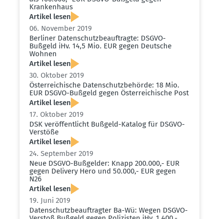
Krankenhaus
Artikel lesen
06. November 2019
Berliner Daten­schutz­be­auf­tragte: DSGVO-
Bußgeld iHv. 14,5 Mio. EUR gegen Deutsche
Wohnen
Artikel lesen
30. Oktober 2019
Öster­rei­chische Daten­schutz­be­hörde: 18 Mio.
EUR DSGVO-Bußgeld gegen Öster­rei­chische Post
Artikel lesen
17. Oktober 2019
DSK veröf­fent­licht Bußgeld-Katalog für DSGVO-
Verstöße
Artikel lesen
24. September 2019
Neue DSGVO-Bußgelder: Knapp 200.000,- EUR
gegen Delivery Hero und 50.000,- EUR gegen
N26
Artikel lesen
19. Juni 2019
Daten­schutz­be­auf­tragter Ba-Wü: Wegen DSGVO-
Verstoß Bußgeld gegen Polizisten iHv. 1.400,-