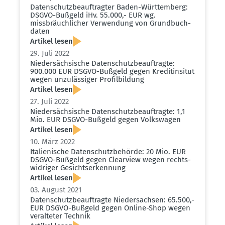
Daten­schutz­be­auf­tragter Baden-Württemberg:
DSGVO-Bußgeld iHv. 55.000,- EUR wg.
missbräuch­licher Verwendung von Grund­buch­
daten
Artikel lesen
29. Juli 2022
Nieder­säch­sische Daten­schutz­be­auf­tragte:
900.000 EUR DSGVO-Bußgeld gegen Kredi­tin­situt
wegen unzuläs­siger Profil­bildung
Artikel lesen
27. Juli 2022
Nieder­säch­sische Daten­schutz­be­auf­tragte: 1,1
Mio. EUR DSGVO-Bußgeld gegen Volks­wagen
Artikel lesen
10. März 2022
Italie­nische Daten­schutz­be­hörde: 20 Mio. EUR
DSGVO-Bußgeld gegen Clearview wegen rechts­
wid­riger Gesichts­er­kennung
Artikel lesen
03. August 2021
Daten­schutz­be­auf­tragte Nieder­sachsen: 65.500,-
EUR DSGVO-Bußgeld gegen Online-Shop wegen
veral­teter Technik