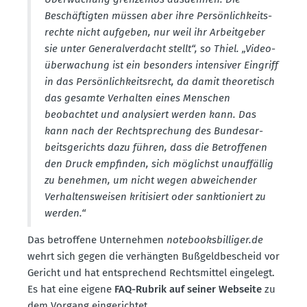
Beschäf­tigten müssen aber ihre Persön­lich­keits­
rechte nicht aufgeben, nur weil ihr Arbeit­geber
sie unter General­ver­dacht stellt“, so Thiel. „Video­
über­wa­chung ist ein besonders inten­siver Eingriff
in das Persön­lich­keits­recht, da damit theore­tisch
das gesamte Verhalten eines Menschen
beobachtet und analy­siert werden kann. Das
kann nach der Recht­spre­chung des Bundes­ar­
beits­ge­richts dazu führen, dass die Betrof­fenen
den Druck empfinden, sich möglichst unauf­fällig
zu benehmen, um nicht wegen abwei­chender
Verhal­tens­weisen kriti­siert oder sanktio­niert zu
werden.“
Das betroffene Unter­nehmen
notebook­s­bil­liger.de
wehrt sich gegen die verhängten Bußgeld­be­scheid vor
Gericht und hat entspre­chend Rechts­mittel eingelegt.
Es hat eine eigene
FAQ-Rubrik auf seiner Webseite
zu
dem Vorgang einge­richtet.