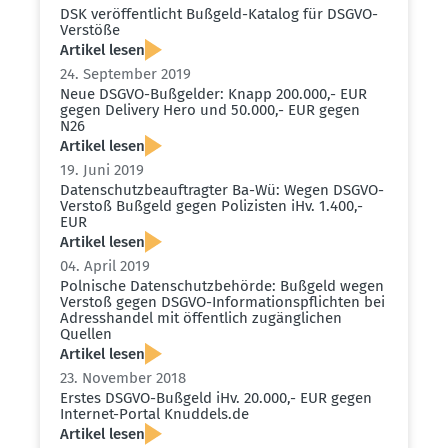
DSK veröf­fent­licht Bußgeld-Katalog für DSGVO-
Verstöße
Artikel lesen
24. September 2019
Neue DSGVO-Bußgelder: Knapp 200.000,- EUR
gegen Delivery Hero und 50.000,- EUR gegen
N26
Artikel lesen
19. Juni 2019
Daten­schutz­be­auf­tragter Ba-Wü: Wegen DSGVO-
Verstoß Bußgeld gegen Polizisten iHv. 1.400,-
EUR
Artikel lesen
04. April 2019
Polnische Daten­schutz­be­hörde: Bußgeld wegen
Verstoß gegen DSGVO-Infor­ma­ti­ons­pflichten bei
Adress­handel mit öffentlich zugäng­lichen
Quellen
Artikel lesen
23. November 2018
Erstes DSGVO-Bußgeld iHv. 20.000,- EUR gegen
Internet-Portal Knuddels.​de
Artikel lesen