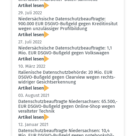
Artikel lesen
29. Juli 2022
Nieder­säch­sische Daten­schutz­be­auf­tragte:
900.000 EUR DSGVO-Bußgeld gegen Kredi­tin­situt
wegen unzuläs­siger Profil­bildung
Artikel lesen
27. Juli 2022
Nieder­säch­sische Daten­schutz­be­auf­tragte: 1,1
Mio. EUR DSGVO-Bußgeld gegen Volks­wagen
Artikel lesen
10. März 2022
Italie­nische Daten­schutz­be­hörde: 20 Mio. EUR
DSGVO-Bußgeld gegen Clearview wegen rechts­
wid­riger Gesichts­er­kennung
Artikel lesen
03. August 2021
Daten­schutz­be­auf­tragte Nieder­sachsen: 65.500,-
EUR DSGVO-Bußgeld gegen Online-Shop wegen
veral­teter Technik
Artikel lesen
12. Januar 2021
Daten­schutz­be­auf­tragte Nieder­sachsen: 10,4
Mio. EUR DSGVO-Bußgeld gegen notebook­s­bil­