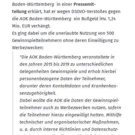
Baden-Württemberg
in einer
Presse­mit­
teilung
erklärt, hat er wegen DSGVO-Verstoßes gegen
die
AOK Baden-Württemberg
ein Bußgeld iHv. 1,24
Mio. EUR verhängt.
Es ging dabei um die unerlaubte Nutzung von 500
Gewinn­spiel­teil­nehmern ohne deren Einwil­ligung zu
Werbe­zwecken:
"Die AOK Baden-Württemberg veran­staltete in
den Jahren 2015 bis 2019 zu unter­schied­lichen
Gelegen­heiten Gewinn­spiele und erhob hierbei
perso­nen­be­zogene Daten der Teilnehmer,
darunter deren Kontakt­daten und Kranken­kas­
sen­zu­ge­hö­rigkeit.
Dabei wollte die AOK die Daten der Gewinn­spiel­
teil­nehmer auch zu Werbe­zwecken nutzen, sofern
die Teilnehmer hierzu einge­willigt hatten. Mithilfe
techni­scher und organi­sa­to­ri­scher Maßnahmen,
u. a. durch interne Richt­linien und Daten­schutz­