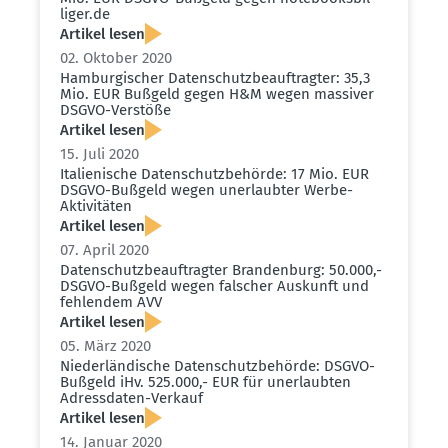
liger.de
Artikel lesen
02. Oktober 2020
Hambur­gi­scher Daten­schutz­be­auf­tragter: 35,3
Mio. EUR Bußgeld gegen H&M wegen massiver
DSGVO-Verstöße
Artikel lesen
15. Juli 2020
Italie­nische Daten­schutz­be­hörde: 17 Mio. EUR
DSGVO-Bußgeld wegen unerlaubter Werbe-
Aktivi­täten
Artikel lesen
07. April 2020
Daten­schutz­be­auf­tragter Brandenburg: 50.000,-
DSGVO-Bußgeld wegen falscher Auskunft und
fehlendem AVV
Artikel lesen
05. März 2020
Nieder­län­dische Daten­schutz­be­hörde: DSGVO-
Bußgeld iHv. 525.000,- EUR für unerlaubten
Adress­daten-Verkauf
Artikel lesen
14. Januar 2020