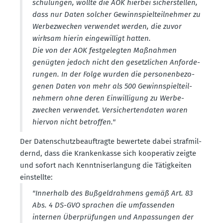
schu­lungen, wollte die AOK hierbei sicher­stellen,
dass nur Daten solcher Gewinn­spiel­teil­nehmer zu
Werbe­zwecken verwendet werden, die zuvor
wirksam hierin einge­willigt hatten.
Die von der AOK festge­legten Maßnahmen
genügten jedoch nicht den gesetz­lichen Anfor­de­
rungen. In der Folge wurden die perso­nen­be­zo­
genen Daten von mehr als 500 Gewinn­spiel­teil­
nehmern ohne deren Einwil­ligung zu Werbe­
zwecken verwendet. Versi­cher­ten­daten waren
hiervon nicht betroffen."
Der Daten­schutz­be­auf­tragte bewertete dabei straf­mil­
dernd, dass die Kranken­kasse sich koope­rativ zeigte
und sofort nach Kennt­nis­er­langung die Tätig­keiten
einstellte:
"Innerhalb des Bußgeld­rahmens gemäß Art. 83
Abs. 4 DS-GVO sprachen die umfas­senden
internen Überprü­fungen und Anpas­sungen der