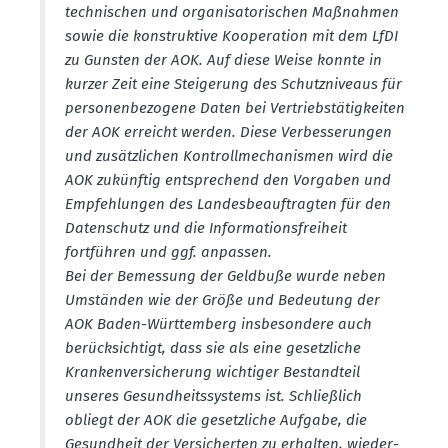
techni­schen und organi­sa­to­ri­schen Maßnahmen
sowie die konstruktive Koope­ration mit dem LfDI
zu Gunsten der AOK. Auf diese Weise konnte in
kurzer Zeit eine Steigerung des Schutz­ni­veaus für
perso­nen­be­zogene Daten bei Vertriebstä­tig­keiten
der AOK erreicht werden. Diese Verbes­se­rungen
und zusätz­lichen Kontroll­me­cha­nismen wird die
AOK zukünftig entspre­chend den Vorgaben und
Empfeh­lungen des Landes­be­auf­tragten für den
Daten­schutz und die Infor­ma­ti­ons­freiheit
fortführen und ggf. anpassen.
Bei der Bemessung der Geldbuße wurde neben
Umständen wie der Größe und Bedeutung der
AOK Baden-Württemberg insbe­sondere auch
berück­sichtigt, dass sie als eine gesetz­liche
Kranken­ver­si­cherung wichtiger Bestandteil
unseres Gesund­heits­systems ist. Schlie­ßlich
obliegt der AOK die gesetz­liche Aufgabe, die
Gesundheit der Versi­cherten zu erhalten, wieder­