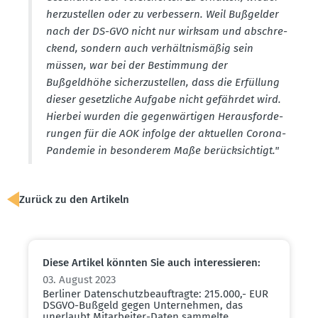
her­zu­stellen oder zu verbessern. Weil Bußgelder
nach der DS-GVO nicht nur wirksam und abschre­
ckend, sondern auch verhält­nis­mäßig sein
müssen, war bei der Bestimmung der
Bußgeldhöhe sicher­zu­stellen, dass die Erfüllung
dieser gesetz­liche Aufgabe nicht gefährdet wird.
Hierbei wurden die gegen­wär­tigen Heraus­for­de­
rungen für die AOK infolge der aktuellen Corona-
Pandemie in beson­derem Maße berück­sichtigt."
Zurück zu den Artikeln
Diese Artikel könnten Sie auch inter­es­sieren:
03. August 2023
Berliner Daten­schutz­be­auf­tragte: 215.000,- EUR
DSGVO-Bußgeld gegen Unter­nehmen, das
unerlaubt Mitar­beiter-Daten sammelte