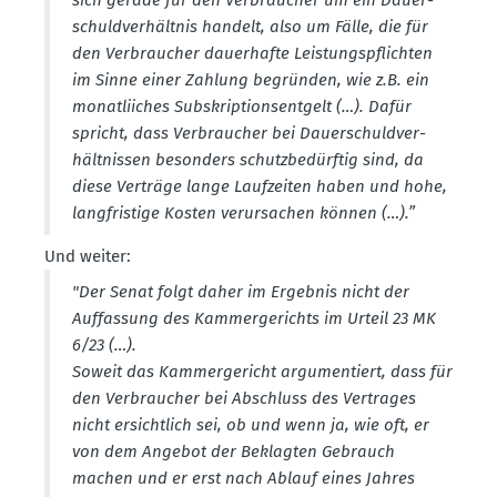
sich gerade für den Verbraucher um ein Dauer­
schuld­ver­hältnis handelt, also um Fälle, die für
den Verbraucher dauer­hafte Leistungs­pflichten
im Sinne einer Zahlung begründen, wie z.B. ein
monat­liiches Subskrip­ti­ons­entgelt (…). Dafür
spricht, dass Verbraucher bei Dauer­schuld­ver­
hält­nissen besonders schutz­be­dürftig sind, da
diese Verträge lange Laufzeiten haben und hohe,
langfristige Kosten verur­sachen können (…).”
Und weiter:
"Der Senat folgt daher im Ergebnis nicht der
Auffassung des Kammer­ge­richts im Urteil 23 MK
6/23 (…).
Soweit das Kammer­ge­richt argumen­tiert, dass für
den Verbraucher bei Abschluss des Vertrages
nicht ersichtlich sei, ob und wenn ja, wie oft, er
von dem Angebot der Beklagten Gebrauch
machen und er erst nach Ablauf eines Jahres