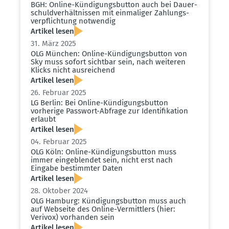
BGH: Online-Kündi­gungs­button auch bei Dauer­
schuld­ver­hält­nissen mit einma­liger Zahlungs­
ver­pflichtung notwendig
Artikel lesen
31. März 2025
OLG München: Online-Kündi­gungs­button von
Sky muss sofort sichtbar sein, nach weiteren
Klicks nicht ausrei­chend
Artikel lesen
26. Februar 2025
LG Berlin: Bei Online-Kündi­gungs­button
vorherige Passwort-Abfrage zur Identi­fi­kation
erlaubt
Artikel lesen
04. Februar 2025
OLG Köln: Online-Kündi­gungs­button muss
immer einge­blendet sein, nicht erst nach
Eingabe bestimmter Daten
Artikel lesen
28. Oktober 2024
OLG Hamburg: Kündi­gungs­button muss auch
auf Webseite des Online-Vermittlers (hier:
Verivox) vorhanden sein
Artikel lesen