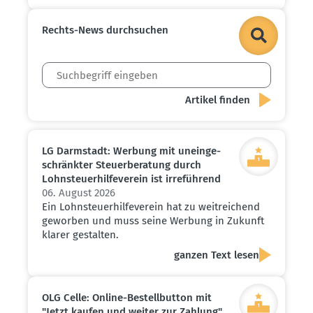
Rechts-News durch­suchen
LG Darmstadt: Werbung mit unein­ge­
schränkter Steuer­be­ratung durch
Lohnsteu­er­hil­fe­verein ist irreführend
06. August 2026
Ein Lohnsteuerhilfeverein hat zu weitreichend
geworben und muss seine Werbung in Zukunft
klarer gestalten.
ganzen Text lesen
OLG Celle: Online-Bestell­button mit
"Jetzt kaufen und weiter zur Zahlung"