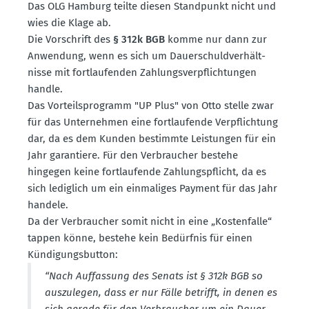
Das OLG Hamburg teilte diesen Stand­punkt nicht und
wies die Klage ab.
Die Vorschrift des
§ 312k BGB
komme nur dann zur
Anwendung, wenn es sich um Dauer­schuld­ver­hält­
nisse mit fortlau­fenden Zahlungs­ver­pflich­tungen
handle.
Das Vorteils­pro­gramm "UP Plus" von Otto stelle zwar
für das Unter­nehmen eine fortlau­fende Verpflichtung
dar, da es dem Kunden bestimmte Leistungen für ein
Jahr garan­tiere. Für den Verbraucher bestehe
hingegen keine fortlau­fende Zahlungs­pflicht, da es
sich lediglich um ein einma­liges Payment für das Jahr
handele.
Da der Verbraucher somit nicht in eine „Kosten­falle“
tappen könne, bestehe kein Bedürfnis für einen
Kündi­gungs­button:
“Nach Auffassung des Senats ist § 312k BGB so
auszu­legen, dass er nur Fälle betrifft, in denen es