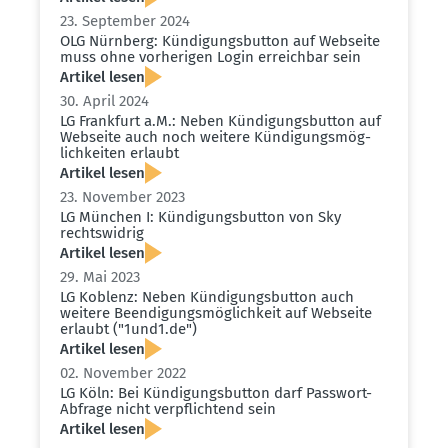
23. September 2024
OLG Nürnberg: Kündi­gungs­button auf Webseite
muss ohne vorhe­rigen Login erreichbar sein
Artikel lesen
30. April 2024
LG Frankfurt a.M.: Neben Kündi­gungs­button auf
Webseite auch noch weitere Kündi­gungs­mög­
lich­keiten erlaubt
Artikel lesen
23. November 2023
LG München I: Kündi­gungs­button von Sky
rechts­widrig
Artikel lesen
29. Mai 2023
LG Koblenz: Neben Kündi­gungs­button auch
weitere Beendi­gungs­mög­lichkeit auf Webseite
erlaubt ("1und1.​de")
Artikel lesen
02. November 2022
LG Köln: Bei Kündi­gungs­button darf Passwort-
Abfrage nicht verpflichtend sein
Artikel lesen