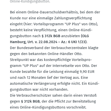
Online-Kündi­gungs­button.
Bei einem Online-Dauer­schuld­ver­hältnis, bei dem der
Kunde nur eine einmalige Zahlungs­ver­pflichtung
eingeht (hier: Vorteils­pro­gramm "UP Plus" von Otto),
besteht keine Verpflichtung, einen Online-Kündi­
gungs­button nach
§ 312k BGB
anzubieten
(OLG
Hamburg, Urt. v. 22.08.2024 – Az.: 6 UKI 1/23)
.
Der Bundes­verband der Verbrau­cher­zen­tralen klagte
gegen den bekannten Online-Händler Otto.
Streit­punkt war das kosten­pflichtige Vorteils­pro­
gramm "UP Plus" auf der Inter­net­seite von Otto. Der
Kunde bezahlte für die Leistung einmalig 9,90 EUR
und nach 12 Monaten lief der Vertrag aus. Eine
automa­tische Verlän­gerung erfolgte nicht. Ein Kündi­
gungs­button war nicht vorhanden.
Die Verbrau­cher­schützer sahen darin einen Verstoß
gegen
§ 312k BGB
, der die Pflicht zur Bereit­stellung
eines Online-Kündi­gungs­buttons vorschreibt.