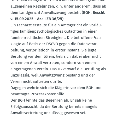
allge­meinen Regelungen, d.h. unter anderem, dass ab
dem Landge­richt Anwalts­zwang besteht
(BGH, Beschl.
v. 15.09.2025 - Az.: I ZB 36/25)
.
Ein Facharzt erstellte für ein Amtsge­richt ein vorläu­
figes famili­en­psy­cho­lo­gi­sches Gutachten in einer
famili­en­recht­lichen Strei­tigkeit. Die betroffene Frau
klagte auf Basis der DSGVO gegen die Daten­ver­ar­
beitung, verlor jedoch in erster Instanz. Sie legte
Berufung vor dem LG ein, ließ sich dabei aber nicht
von einem Anwalt vertreten, sondern von einem
einge­tra­genen Verein. Das LG verwarf die Berufung als
unzulässig, weil Anwalts­zwang bestand und der
Verein nicht auftreten durfte.
Dagegen wehrte sich die Klägerin vor dem BGH und
beantragte Prozess­kos­ten­hilfe.
Der BGH lehnte das Begehren ab. Er sah keine
Erfolgs­aus­sicht, da die Berufung bereits mangels
Anwalts­ver­tretung unzulässig gewesen sei.