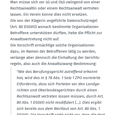
Man müsse sich vor LG und OLG zwingend von einer
Rechts­an­wältin oder einem Rechts­anwalt vertreten
lassen. Ein Verein könne dies nicht ersetzen.
Die von der Klägerin angeführte Daten­schutz­regel
(Art. 80 DSGVO) wonach bestimmte Organi­sa­tionen
Betroffene unter­stützen dürften, hebe die Pflicht zur
Anwalts­ver­tretung nicht auf.
Die Vorschrift ermächtige solche Organi­sa­tionen
dazu, im Namen der Betrof­fenen tätig zu werden,
verlange aber dennoch die Einhaltung der Gerichts­
regeln, also auch die Anwalts­zwang-Bestimmung:
"Wie das Berufungs­ge­richt zutreffend erkannt
hat, wird das in § 78 Abs. 1 Satz 1 ZPO normierte
Erfor­dernis, dass sich Parteien vor den Landge­
richten und Oberlan­des­ge­richten durch einen
Rechts­anwalt vertreten lassen müssen, durch Art.
80 Abs. 1 DSGVO nicht modifi­ziert (…). Dies ergibt
sich bereits aus dem Wortlaut von Art. 80 Abs. 1
DSGVO. Die Vorschrift sieht nicht vor, dass die dort