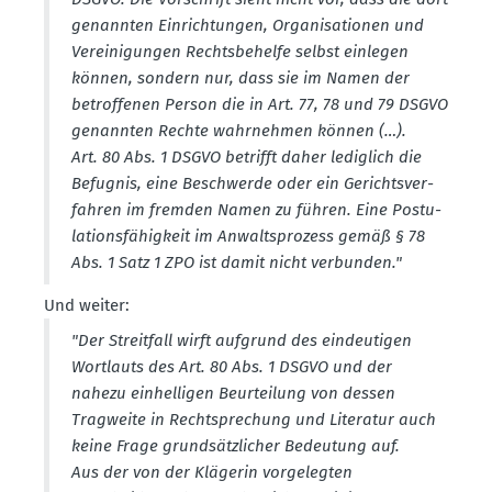
genannten Einrich­tungen, Organi­sa­tionen und
Verei­ni­gungen Rechts­be­helfe selbst einlegen
können, sondern nur, dass sie im Namen der
betrof­fenen Person die in Art. 77, 78 und 79 DSGVO
genannten Rechte wahrnehmen können (…).
Art. 80 Abs. 1 DSGVO betrifft daher lediglich die
Befugnis, eine Beschwerde oder ein Gerichts­ver­
fahren im fremden Namen zu führen. Eine Postu­
la­ti­ons­fä­higkeit im Anwalts­prozess gemäß § 78
Abs. 1 Satz 1 ZPO ist damit nicht verbunden."
Und weiter:
"Der Streitfall wirft aufgrund des eindeu­tigen
Wortlauts des Art. 80 Abs. 1 DSGVO und der
nahezu einhel­ligen Beurteilung von dessen
Tragweite in Recht­spre­chung und Literatur auch
keine Frage grund­sätz­licher Bedeutung auf.
Aus der von der Klägerin vorge­legten