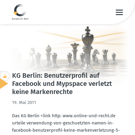
KG Berlin: Benut­zer­profil auf
Facebook und Mypspace verletzt
keine Marken­rechte
19. Mai 2011
Das KG Berlin <link http: www.​online-​und-​recht.​de
urteile verwendung-von-geschuetzten-namen-in-
facebook-benut­zer­profil-keine-marken­ver­letzung-5-