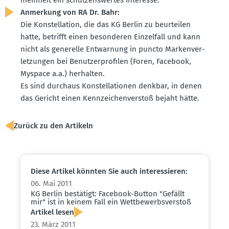
Anmerkung von RA Dr. Bahr:
Die Konstel­lation, die das KG Berlin zu beurteilen
hatte, betrifft einen beson­deren Einzelfall und kann
nicht als generelle Entwarnung in puncto Marken­ver­
let­zungen bei Benut­zer­pro­filen (Foren, Facebook,
Myspace a.a.) herhalten.
Es sind durchaus Konstel­la­tionen denkbar, in denen
das Gericht einen Kennzei­chen­verstoß bejaht hätte.
Zurück zu den Artikeln
Diese Artikel könnten Sie auch inter­es­sieren:
06. Mai 2011
KG Berlin bestätigt: Facebook-Button "Gefällt
mir" ist in keinem Fall ein Wettbe­werbs­verstoß
Artikel lesen
23. März 2011