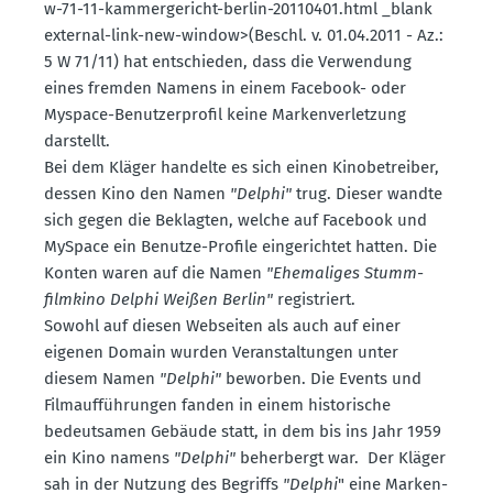
w-71-11-kammer­ge­richt-berlin-20110401.html _blank
external-link-new-window>(Beschl. v. 01.04.2011 - Az.:
5 W 71/11) hat entschieden, dass die Verwendung
eines fremden Namens in einem Facebook- oder
Myspace-Benut­zer­profil keine Marken­ver­letzung
darstellt.
Bei dem Kläger handelte es sich einen Kinobe­treiber,
dessen Kino den Namen
"Delphi"
trug. Dieser wandte
sich gegen die Beklagten, welche auf Facebook und
MySpace ein Benutze-Profile einge­richtet hatten. Die
Konten waren auf die Namen
"Ehema­liges Stumm­
filmkino Delphi Weißen Berlin"
regis­triert.
Sowohl auf diesen Webseiten als auch auf einer
eigenen Domain wurden Veran­stal­tungen unter
diesem Namen
"Delphi"
beworben. Die Events und
Filmauf­füh­rungen fanden in einem histo­rische
bedeut­samen Gebäude statt, in dem bis ins Jahr 1959
ein Kino namens
"Delphi"
beher­bergt war. Der Kläger
sah in der Nutzung des Begriffs
"Delphi
" eine Marken­