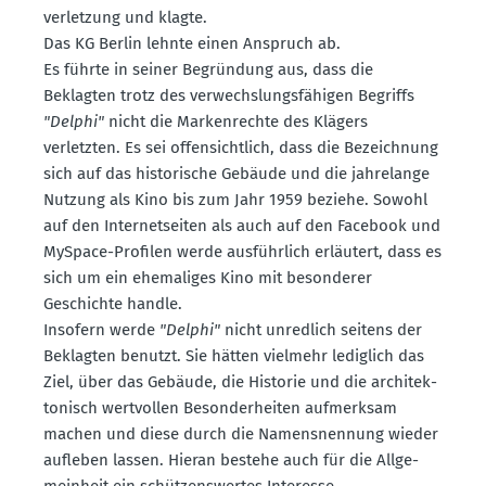
ver­letzung und klagte.
Das KG Berlin lehnte einen Anspruch ab.
Es führte in seiner Begründung aus, dass die
Beklagten trotz des verwechs­lungs­fä­higen Begriffs
"Delphi"
nicht die Marken­rechte des Klägers
verletzten. Es sei offen­sichtlich, dass die Bezeichnung
sich auf das histo­rische Gebäude und die jahre­lange
Nutzung als Kino bis zum Jahr 1959 beziehe. Sowohl
auf den Inter­net­seiten als auch auf den Facebook und
MySpace-Profilen werde ausführlich erläutert, dass es
sich um ein ehema­liges Kino mit beson­derer
Geschichte handle.
Insofern werde
"Delphi"
nicht unredlich seitens der
Beklagten benutzt. Sie hätten vielmehr lediglich das
Ziel, über das Gebäude, die Historie und die archi­tek­
to­nisch wertvollen Beson­der­heiten aufmerksam
machen und diese durch die Namens­nennung wieder
aufleben lassen. Hieran bestehe auch für die Allge­
meinheit ein schüt­zens­wertes Interesse.