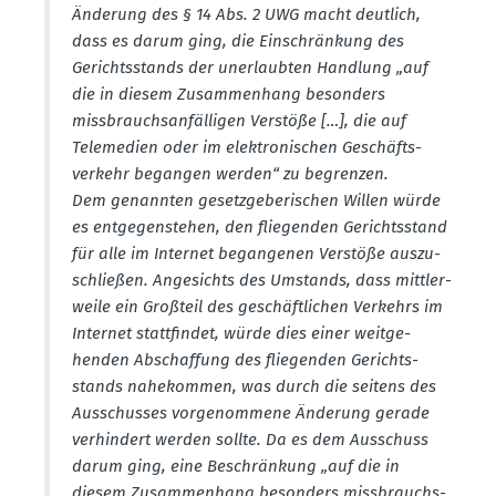
Änderung des § 14 Abs. 2 UWG macht deutlich,
dass es darum ging, die Einschränkung des
Gerichts­stands der unerlaubten Handlung „auf
die in diesem Zusam­menhang besonders
missbrauchs­an­fäl­ligen Verstöße […], die auf
Telemedien oder im elektro­ni­schen Geschäfts­
verkehr begangen werden“ zu begrenzen.
Dem genannten gesetz­ge­be­ri­schen Willen würde
es entge­gen­stehen, den fliegenden Gerichts­stand
für alle im Internet began­genen Verstöße auszu­
schließen. Angesichts des Umstands, dass mittler­
weile ein Großteil des geschäft­lichen Verkehrs im
Internet statt­findet, würde dies einer weitge­
henden Abschaffung des fliegenden Gerichts­
stands nahekommen, was durch die seitens des
Ausschusses vorge­nommene Änderung gerade
verhindert werden sollte. Da es dem Ausschuss
darum ging, eine Beschränkung „auf die in
diesem Zusam­menhang besonders missbrauchs­