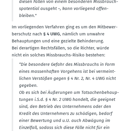
diesen Fällen von einem beson­deren Missbrauch­
s­po­tential ausgeht –, kann vorliegend offen­
bleiben."
Im vorlie­genden Verfahren ging es um den Mitbe­wer­
ber­schutz nach
§ 4 UWG
, nämlich um unwahre
Behaup­tungen und eine gezielte Behin­derung.
Bei derar­tigen Rechts­fällen, so die Richter, würde
nicht ein solches Missbrauchs-Risiko bestehen:
“Die besondere Gefahr des Missbrauchs in Form
eines massen­haften Vorgehens ist bei vermeint­
lichen Verstößen gegen § 4 Nr. 2, Nr. 4 UWG nicht
gegeben.
Ob es sich bei Äußerungen um Tatsa­chen­be­haup­
tungen i.S.d. § 4 Nr. 2 UWG handelt, die geeignet
sind, den Betrieb des Unter­nehmens oder den
Kredit des Unter­nehmers zu schädigen, bedarf
einer Bewertung und u.U. auch Abwägung im
Einzelfall, sodass sich diese Fälle nicht für ein