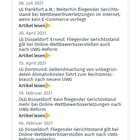
06. Juli 2021
LG Frankfurt a.M.: Weiterhin fliegender Gerichts­
stand bei Wettbe­werbs­ver­let­zungen im Internet,
wenn kein E-Commerce vorliegt
Artikel lesen
20. April 2021
LG Düsseldorf: Erneut: Fliegender Gerichts­stand
gilt bei Online-Wettbe­werbs­ver­stößen auch
nach UWG-Reform
Artikel lesen
15. April 2021
LG Dortmund: Geltend­ma­chung von unbegrün­
deten Abmahn­kosten führt zum Rechts­miss­
brauch nach neuem UWG
Artikel lesen
19. Februar 2021
OLG Düsseldorf: Kein fliegender Gerichts­stand
mehr bei Online-Wettbe­werbs­ver­let­zungen nach
UWG-Reform
Artikel lesen
04. Februar 2021
LG Düsseldorf: Fliegender Gerichts­stand gilt bei
Online-Wettbe­werbs­ver­stößen auch nach UWG-
Reform weiterhin