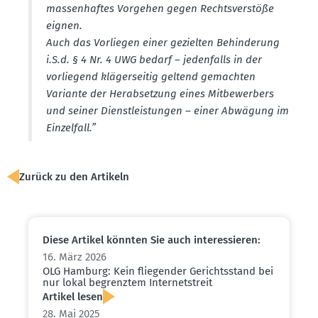
massen­haftes Vorgehen gegen Rechts­ver­stöße
eignen.
Auch das Vorliegen einer gezielten Behin­derung
i.S.d. § 4 Nr. 4 UWG bedarf – jeden­falls in der
vorliegend kläger­seitig geltend gemachten
Variante der Herab­setzung eines Mitbe­werbers
und seiner Dienst­leis­tungen – einer Abwägung im
Einzelfall.”
Zurück zu den Artikeln
Diese Artikel könnten Sie auch inter­es­sieren:
16. März 2026
OLG Hamburg: Kein fliegender Gerichts­stand bei
nur lokal begrenztem Inter­net­streit
Artikel lesen
28. Mai 2025