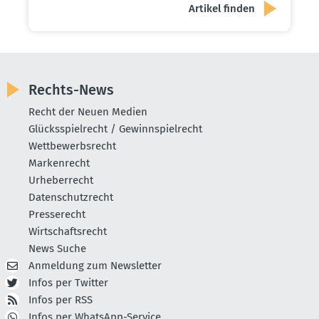
Rechts-News
Recht der Neuen Medien
Glücksspielrecht / Gewinnspielrecht
Wettbewerbsrecht
Markenrecht
Urheberrecht
Datenschutzrecht
Presserecht
Wirtschaftsrecht
News Suche
Anmeldung zum Newsletter
Infos per Twitter
Infos per RSS
Infos per WhatsApp-Service