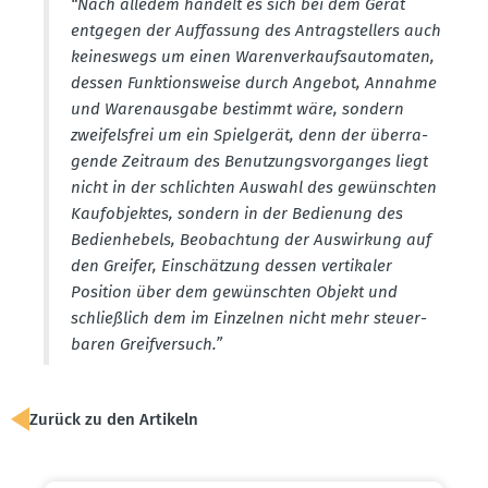
“Nach alledem handelt es sich bei dem Gerät
entgegen der Auffassung des Antrag­stellers auch
keineswegs um einen Waren­ver­kaufs­au­to­maten,
dessen Funkti­ons­weise durch Angebot, Annahme
und Waren­ausgabe bestimmt wäre, sondern
zweifelsfrei um ein Spiel­gerät, denn der überra­
gende Zeitraum des Benut­zungs­vor­ganges liegt
nicht in der schlichten Auswahl des gewünschten
Kaufob­jektes, sondern in der Bedienung des
Bedien­hebels, Beobachtung der Auswirkung auf
den Greifer, Einschätzung des­sen verti­kaler
Position über dem gewünschten Objekt und
schlie­ßlich dem im Einzelnen nicht mehr steuer­
baren Greif­versuch.”
Zurück zu den Artikeln