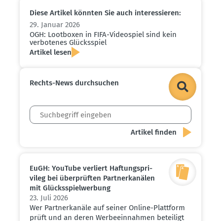
Diese Artikel könnten Sie auch inter­es­sieren:
29. Januar 2026
OGH: Lootboxen in FIFA-Video­spiel sind kein
verbo­tenes Glücks­spiel
Artikel lesen
Rechts-News durch­suchen
EuGH: YouTube verliert Haftungs­pri­
vileg bei überprüften Partner­ka­nälen
mit Glücks­spiel­werbung
23. Juli 2026
Wer Partnerkanäle auf seiner Online-Plattform
prüft und an deren Werbeeinnahmen beteiligt