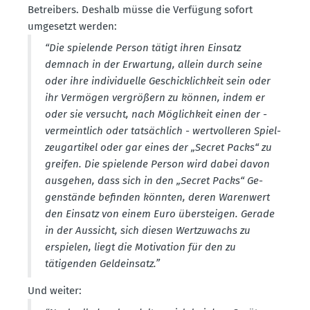
Betreibers. Deshalb müsse die Verfügung sofort
umgesetzt werden:
“Die spielende Person tätigt ihren Einsatz
demnach in der Erwartung, allein durch seine
oder ihre indivi­duelle Geschick­lichkeit sein oder
ihr Vermögen vergrößern zu können, indem er
oder sie versucht, nach Möglichkeit einen der -
vermeintlich oder tatsächlich - wertvol­leren Spiel­
zeug­ar­tikel oder gar eines der „Secret Packs“ zu
greifen. Die spielende Person wird dabei davon
ausgehen, dass sich in den „Secret Packs“ Ge­
genstände befinden könnten, deren Warenwert
den Einsatz von einem Euro übersteigen. Gerade
in der Aussicht, sich diesen Wertzu­wachs zu
erspielen, liegt die Motivation für den zu
tätigenden Geldeinsatz.”
Und weiter: