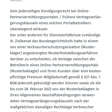
handelt.
Kein jeder­zei­tiges Kündi­gungs­recht bei Online-
Partner­ver­mitt­lungs­por­talen / Frühere Vertrags­ver­län­
ge­rungs­klauseln eines solchen Portal­be­treibers
überwiegend wirksam
Der unter anderem für Dienst­ver­hält­nisse zuständige
III. Zivil­senat des Bundes­ge­richtshofs hatte in einem
von einer Verbrau­cher­schutz­or­ga­ni­sation (Muster­
kläger) angestrengten Muster­fest­stel­lungs­ver­fahren
darüber zu entscheiden, ob Verträge zwischen der
Betrei­berin eines Online-Partner­ver­mitt­lungs­portals
(Muster­be­klagte) und ihren Kunden über eine kosten­
pflichtige Premium-Mitglied­schaft gemäß § 627 Abs. 1
BGB jederzeit gekündigt werden können sowie ob die
bis zum 28. Februar 2022 von der Muster­be­klagten in
ihren Allge­meinen Geschäfts­be­din­gungen verwen­
deten Vertrags­ver­län­ge­rungs­klauseln nach der
maßgeb­lichen damaligen Rechtslage Verbraucher