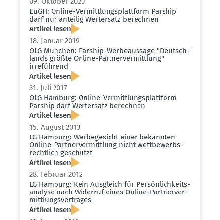
09. Oktober 2020
EuGH: Online-Vermitt­lungs­plattform Parship
darf nur anteilig Wertersatz berechnen
Artikel lesen
18. Januar 2019
OLG München: Parship-Werbe­aussage "Deutsch­
lands größte Online-Partner­ver­mittlung"
irreführend
Artikel lesen
31. Juli 2017
OLG Hamburg: Online-Vermitt­lungs­plattform
Parship darf Wertersatz berechnen
Artikel lesen
15. August 2013
LG Hamburg: Werbe­ge­sicht einer bekannten
Online-Partner­ver­mittlung nicht wettbe­werbs­
rechtlich geschützt
Artikel lesen
28. Februar 2012
LG Hamburg: Kein Ausgleich für Persön­lich­keits­
analyse nach Widerruf eines Online-Partner­ver­
mitt­lungs­ver­trages
Artikel lesen