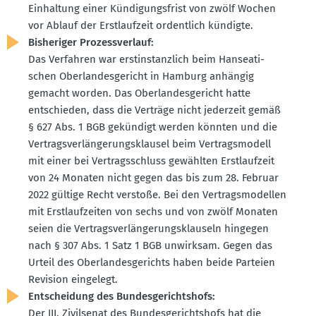
Einhaltung einer Kündi­gungs­frist von zwölf Wochen
vor Ablauf der Erstlaufzeit ordentlich kündigte.
Bishe­riger Prozess­verlauf:
Das Verfahren war erstin­stanzlich beim Hansea­ti­
schen Oberlan­des­ge­richt in Hamburg anhängig
gemacht worden. Das Oberlan­des­ge­richt hatte
entschieden, dass die Verträge nicht jederzeit gemäß
§ 627 Abs. 1 BGB gekündigt werden könnten und die
Vertrags­ver­län­ge­rungs­klausel beim Vertrags­modell
mit einer bei Vertrags­schluss gewählten Erstlaufzeit
von 24 Monaten nicht gegen das bis zum 28. Februar
2022 gültige Recht verstoße. Bei den Vertrags­mo­dellen
mit Erstlauf­zeiten von sechs und von zwölf Monaten
seien die Vertrags­ver­län­ge­rungs­klauseln hingegen
nach § 307 Abs. 1 Satz 1 BGB unwirksam. Gegen das
Urteil des Oberlan­des­ge­richts haben beide Parteien
Revision eingelegt.
Entscheidung des Bundes­ge­richtshofs:
Der III. Zivil­senat des Bundes­ge­richtshofs hat die