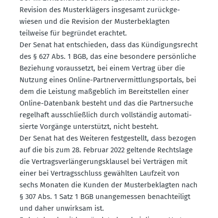
Revision des Muster­klägers insgesamt zurück­ge­
wiesen und die Revision der Muster­be­klagten
teilweise für begründet erachtet.
Der Senat hat entschieden, dass das Kündi­gungs­recht
des § 627 Abs. 1 BGB, das eine besondere persön­liche
Beziehung voraus­setzt, bei einem Vertrag über die
Nutzung eines Online-Partner­ver­mitt­lungs­portals, bei
dem die Leistung maßgeblich im Bereit­stellen einer
Online-Datenbank besteht und das die Partner­suche
regelhaft ausschlie­ßlich durch vollständig automa­ti­
sierte Vorgänge unter­stützt, nicht besteht.
Der Senat hat des Weiteren festge­stellt, dass bezogen
auf die bis zum 28. Februar 2022 geltende Rechtslage
die Vertrags­ver­län­ge­rungs­klausel bei Verträgen mit
einer bei Vertrags­schluss gewählten Laufzeit von
sechs Monaten die Kunden der Muster­be­klagten nach
§ 307 Abs. 1 Satz 1 BGB unange­messen benach­teiligt
und daher unwirksam ist.