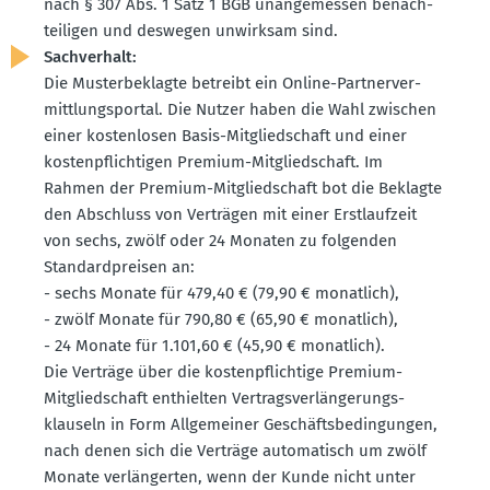
nach § 307 Abs. 1 Satz 1 BGB unange­messen benach­
tei­ligen und deswegen unwirksam sind.
Sachverhalt:
Die Muster­be­klagte betreibt ein Online-Partner­ver­
mitt­lungs­portal. Die Nutzer haben die Wahl zwischen
einer kosten­losen Basis-Mitglied­schaft und einer
kosten­pflich­tigen Premium-Mitglied­schaft. Im
Rahmen der Premium-Mitglied­schaft bot die Beklagte
den Abschluss von Verträgen mit einer Erstlaufzeit
von sechs, zwölf oder 24 Monaten zu folgenden
Standard­preisen an:
- sechs Monate für 479,40 € (79,90 € monatlich),
- zwölf Monate für 790,80 € (65,90 € monatlich),
- 24 Monate für 1.101,60 € (45,90 € monatlich).
Die Verträge über die kosten­pflichtige Premium-
Mitglied­schaft enthielten Vertrags­ver­län­ge­rungs­
klauseln in Form Allge­meiner Geschäfts­be­din­gungen,
nach denen sich die Verträge automa­tisch um zwölf
Monate verlän­gerten, wenn der Kunde nicht unter