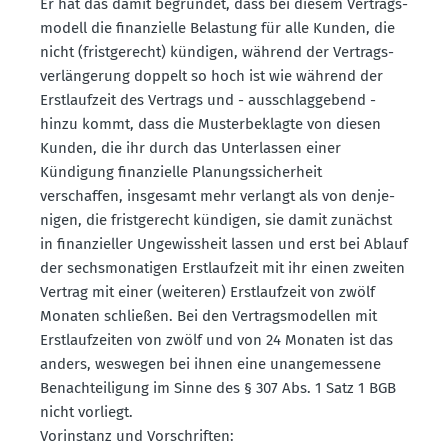
Er hat das damit begründet, dass bei diesem Vertrags­
modell die finan­zielle Belastung für alle Kunden, die
nicht (frist­ge­recht) kündigen, während der Vertrags­
ver­län­gerung doppelt so hoch ist wie während der
Erstlaufzeit des Vertrags und - ausschlag­gebend -
hinzu kommt, dass die Muster­be­klagte von diesen
Kunden, die ihr durch das Unter­lassen einer
Kündigung finan­zielle Planungs­si­cherheit
verschaffen, insgesamt mehr verlangt als von denje­
nigen, die frist­ge­recht kündigen, sie damit zunächst
in finan­zi­eller Ungewissheit lassen und erst bei Ablauf
der sechs­mo­na­tigen Erstlaufzeit mit ihr einen zweiten
Vertrag mit einer (weiteren) Erstlaufzeit von zwölf
Monaten schließen. Bei den Vertrags­mo­dellen mit
Erstlauf­zeiten von zwölf und von 24 Monaten ist das
anders, weswegen bei ihnen eine unange­messene
Benach­tei­ligung im Sinne des § 307 Abs. 1 Satz 1 BGB
nicht vorliegt.
Vorin­stanz und Vorschriften: