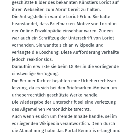
geschützte Bilder des bekannten Künstlers Loriot auf
ihren Webseiten zum Abruf bereit zu halten.
Die Antrag­stel­lerin war die Loriot-Erbin. Sie hatte
beanstandet, dass Brief­marken-Motive von Loriot in
der Online-Enzyklo­pädie einsehbar waren. Zudem
war auch ein Schriftzug der Unter­schrift von Loriot
vorhanden. Sie wandte sich an Wikipedia und
verlangte die Löschung. Diese Auffor­derung verhallte
jedoch reakti­onslos.
Daraufhin erwirkte sie beim LG Berlin die vorlie­gende
einst­weilige Verfügung.
Die Berliner Richter bejahten eine Urheber­rechts­ver­
letzung, da es sich bei den Brief­marken-Motiven um
urheber­rechtlich geschützte Werke handle.
Die Wiedergabe der Unter­schrift sei eine Verletzung
des Allge­meinen Persön­lich­keits­rechts.
Auch wenn es sich um fremde Inhalte handle, sei im
vorlie­genden Wikipedia verant­wortlich. Denn durch
die Abmahnung habe das Portal Kenntnis erlangt und