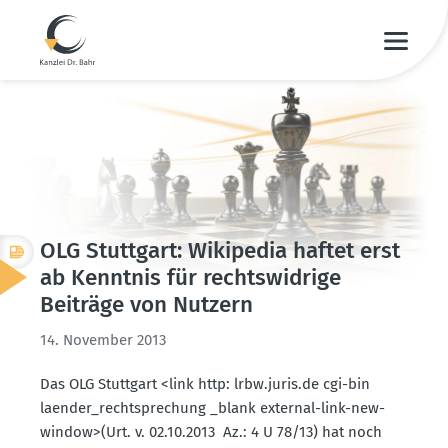
OLG Stuttgart: Wikipedia haftet erst
ab Kenntnis für rechts­widrige
Beiträge von Nutzern
14. November 2013
Das OLG Stuttgart <link http: lrbw.​juris.​de cgi-bin
laender_­recht­spre­chung _blank external-link-new-
window>(Urt. v. 02.10.2013 Az.: 4 U 78/13) hat noch