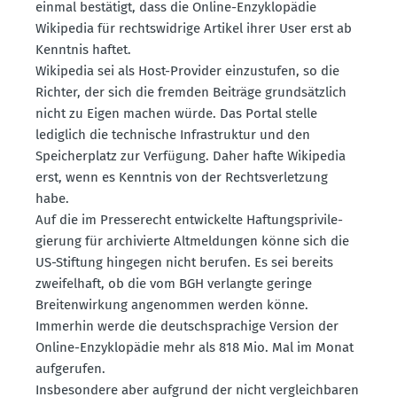
einmal bestätigt, dass die Online-Enzyklo­pädie
Wikipedia für rechts­widrige Artikel ihrer User erst ab
Kenntnis haftet.
Wikipedia sei als Host-Provider einzu­stufen, so die
Richter, der sich die fremden Beiträge grund­sätzlich
nicht zu Eigen machen würde. Das Portal stelle
lediglich die technische Infra­struktur und den
Speicher­platz zur Verfügung. Daher hafte Wikipedia
erst, wenn es Kenntnis von der Rechts­ver­letzung
habe.
Auf die im Presse­recht entwi­ckelte Haftungs­pri­vi­le­
gierung für archi­vierte Altmel­dungen könne sich die
US-Stiftung hingegen nicht berufen. Es sei bereits
zweifelhaft, ob die vom BGH verlangte geringe
Breiten­wirkung angenommen werden könne.
Immerhin werde die deutsch­spra­chige Version der
Online-Enzyklo­pädie mehr als 818 Mio. Mal im Monat
aufge­rufen.
Insbe­sondere aber aufgrund der nicht vergleich­baren