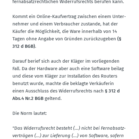
fernab­satz­recht­lichen Wider­rufs­rechts berufen kann.
Kommt ein Online-Kaufvertrag zwischen einem Unter­
nehmer und einem Verbraucher zustande, hat der
Käufer die Möglichkeit, die Ware innerhalb von 14
Tagen ohne Angabe von Gründen zurück­zu­geben
(§
312 d BGB)
.
Darauf berief sich auch der Kläger im vorlie­genden
Fall. Da der Hardware aber auch eine Software beilag
und diese vom Kläger zur Instal­lation des Routers
benutzt wurde, machte die beklagte Verkäu­ferin
einen Ausschluss des Wider­rufs­rechts nach
§ 312 d
Abs.4 Nr.2 BGB
geltend.
Die Norm lautet:
"Das Wider­rufs­recht besteht (...) nicht bei Fernab­satz­
ver­trägen (...) zur Lieferung (...) von Software, sofern