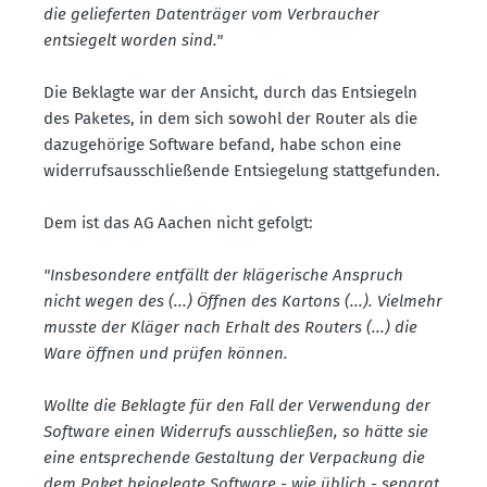
die gelie­ferten Daten­träger vom Verbraucher
entsiegelt worden sind."
Die Beklagte war der Ansicht, durch das Entsiegeln
des Paketes, in dem sich sowohl der Router als die
dazuge­hörige Software befand, habe schon eine
wider­rufs­aus­schlie­ßende Entsie­gelung statt­ge­funden.
Dem ist das AG Aachen nicht gefolgt:
"Insbe­sondere entfällt der kläge­rische Anspruch
nicht wegen des (...) Öffnen des Kartons (...). Vielmehr
musste der Kläger nach Erhalt des Routers (...) die
Ware öffnen und prüfen können.
Wollte die Beklagte für den Fall der Verwendung der
Software einen Widerrufs ausschließen, so hätte sie
eine entspre­chende Gestaltung der Verpa­ckung die
dem Paket beige­legte Software - wie üblich - separat