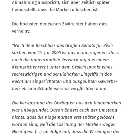
Abmahnung ausspricht, sich aber zeitlich später
heraus­stellt, dass die Marke zu löschen ist.
Die höchsten deutschen Zivil­richter haben dies
verneint:
"Nach dem Beschluss des Großen Senats für Zivil­
sachen vom 15. Juli 2005 ist davon auszu­gehen, dass
auch die unbegründete Verwarnung aus einem
Kennzei­chen­recht unter dem Gesichts­punkt eines
rechts­wid­rigen und schuld­haften Eingriffs in das
Recht am einge­rich­teten und ausge­übten Gewer­be­
be­trieb zum Schadens­ersatz verpflichten kann.
Die Verwarnung der Beklagten aus den Klage­marken
war unbegründet. Daran ändert auch der Umstand
nichts, dass die Klage­marken erst später gelöscht
worden sind, weil die Löschung der Marken wegen
Nichtigkeit (...) zur Folge hat, dass die Wirkungen der