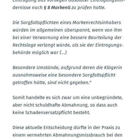
der­nisse nach
§ 8 MarkenG
zu prüfen hatte.
Die Sorgfalts­pflichten eines Marken­rechts­in­habers
würden im allge­meinen überspannt, wenn von ihm
bei einer Verwarnung eine bessere Beurteilung der
Rechtslage verlangt würde, als sie der Eintra­gungs­
be­hörde möglich war (...)
Besondere Umstände, aufgrund deren die Klägerin
ausnahms­weise eine besondere Sorgfalts­pflicht
getroffen hätte, sind nicht gegeben."
Somit handelte es sich zwar um eine unbegründete,
aber nicht schuld­hafte Abmahnung, so dass auch
keine Schadens­er­satz­pflicht besteht.
Diese aktuelle Entscheidung dürfte in der Praxis zu
einem vermehrten Abmah­nungs­miss­brauch bei den