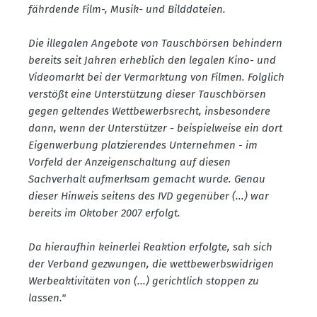
fähr­dende Film-, Musik- und Bildda­teien.
Die illegalen Angebote von Tausch­börsen behindern
bereits seit Jahren erheblich den legalen Kino- und
Video­markt bei der Vermarktung von Filmen. Folglich
verstößt eine Unter­stützung dieser Tausch­börsen
gegen geltendes Wettbe­werbs­recht, insbe­sondere
dann, wenn der Unter­stützer - beispiel­weise ein dort
Eigen­werbung platzie­rendes Unter­nehmen - im
Vorfeld der Anzei­gen­schaltung auf diesen
Sachverhalt aufmerksam gemacht wurde. Genau
dieser Hinweis seitens des IVD gegenüber (...) war
bereits im Oktober 2007 erfolgt.
Da hieraufhin keinerlei Reaktion erfolgte, sah sich
der Verband gezwungen, die wettbe­werbs­wid­rigen
Werbe­ak­ti­vi­täten von (...) gerichtlich stoppen zu
lassen."