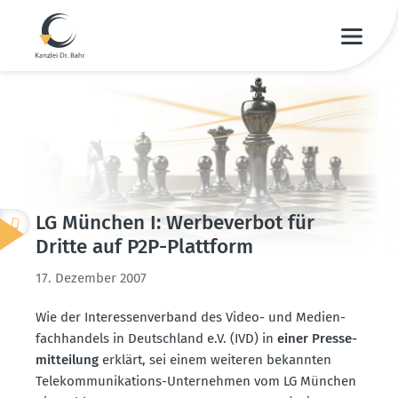
LG München I: Werbe­verbot für
Dritte auf P2P-Plattform
17. Dezember 2007
Wie der Inter­es­sen­verband des Video- und Medien­
fach­handels in Deutschland e.V. (IVD) in
einer Presse­
mit­teilung
erklärt, sei einem weiteren bekannten
Telekom­mu­ni­ka­tions-Unter­nehmen vom LG München