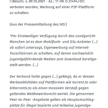
I (Beschl. v. 09.10.2007 - Az.: 11 HK O 21494/07)
verboten worden, Werbung auf einer P2P-Plattform
zu schalten:
(Aus der Presse­mit­teilung des IVD:)
"Per Einst­wei­liger Verfügung durch das Landge­richt
München ist es dem Mobilfunk- und DSL-Anbieter (...)
ab sofort untersagt, Eigen­werbung auf Internet-
Tausch­börsen zu schalten, auf denen nachweislich
jugend­ge­fähr­dende Medien zum Download bereit­ge­
stellt werden. (...)
Der Verband hatte gegen (...) geklagt, da er dessen
Werbe­ak­ti­vi­täten auf Platt­formen wie torrent.​to oder
bittor­rents.to als einen massiven Verstoß gegen
geltendes Wettbe­werbs­recht wertet. Die genannten
Peer-to-Peer -Angebote gelten als Haupt­um­schlag­
plätze für illegal kopierte und teilweise jugend­ge­