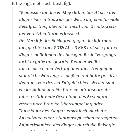
Fahrzeugs mehrfach bestätigt:
"Gemessen an diesen Maßstäben beruft sich der
Kläger hier in treuwid­riger Weise auf eine formale
Recht­po­sition, obwohl er nicht vom Schutz­zweck
der verletzten Norm erfasst ist.
Der Verstoß der Beklagten gegen die Infor­ma­ti­
ons­pflichten aus § 312j Abs. 3 BGB hat sich für den
Kläger im Rahmen des hiesigen Bestell­vor­gangs
nicht negativ ausge­wirkt. Denn er wollte
tatsächlich einen Vertrag über das streit­ge­gen­
ständ­liche Fahrzeug schließen und hatte positive
Kenntnis von dessen Entgelt­lichkeit. Ferner sind
weder Anhalts­punkte für eine intrans­pa­rente
oder irrefüh­rende Gestaltung des Bestell­pro­
zesses noch für eine Überrum­pelung oder
Täuschung des Klägers ersichtlich. Auch die
Ausnutzung einer situa­ti­ons­ty­pi­schen gerin­geren
Aufmerk­samkeit des Klägers durch die Beklagte