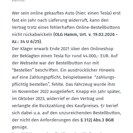
kannte.
Wer sein online gekauftes Auto (hier: einen Tesla) erst
fast ein Jahr nach Lieferung widerruft, kann den
Vertrag trotz eines fehler­haften Online-Bestell­buttons
nicht rückab­wi­ckeln
(OLG Hamm, Urt. v. 19.02.2026 -
Az.: 34 U 6/25)
.
Der Kläger erwarb Ende 2021 über den Onlineshop
der Beklagten einen Tesla für rund 44.000,– EUR. Auf
der Webseite war der Bestell­button nur mit
“Bestellen” beschriften. Ein ausdrück­licher Hinweis
auf eine Zahlungs­pflicht, beispiels­weise “zahlungs­
pflichtig bestellen”, fehlte. Das Fahrzeug wurde ihm
im November 2022 ausge­liefert. Knapp ein Jahr später,
im Oktober 2023, widerrief er den Vertrag und
verlangte die Rückzahlung des Kaufpreises. Er berief
sich dabei u.a. auf den unzurei­chenden Bestell­button,
der nicht den Anfor­de­rungen des
§ 312j Abs.3 BGB
genüge.