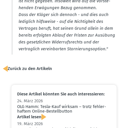
ist nicht gegeben. Insoweit wird auf die vorste­
henden Erwägungen Bezug genommen.
Dass der Kläger sich dennoch - und dies auch
lediglich hilfs­weise - auf die Nichtigkeit des
Vertrages beruft, hat seinen Grund allein in dem
bereits erfolgten Ablauf der Fristen zur Ausübung
des gesetz­lichen Wider­rufs­rechts und der
vertraglich verein­barten Stornie­rungs­option."
Zurück zu den Artikeln
Diese Artikel könnten Sie auch inter­es­sieren:
24. März 2026
OLG Hamm: Tesla-Kauf wirksam – trotz fehler­
haftem Online-Bestell­button
Artikel lesen
19. März 2026