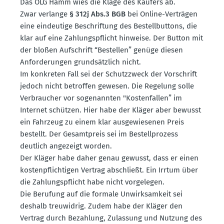
Das OLG Hamm wies die Klage des Käufers ab.
Zwar verlange
§ 312j Abs.3 BGB
bei Online-Verträgen
eine eindeutige Beschriftung des Bestell­buttons, die
klar auf eine Zahlungs­pflicht hinweise. Der Button mit
der bloßen Aufschrift “Bestellen” genüge diesen
Anfor­de­rungen grund­sätzlich nicht.
Im konkreten Fall sei der Schutz­zweck der Vorschrift
jedoch nicht betroffen gewesen. Die Regelung solle
Verbraucher vor sogenannten "Kosten­fallen” im
Internet schützen. Hier habe der Kläger aber bewusst
ein Fahrzeug zu einem klar ausge­wie­senen Preis
bestellt. Der Gesamt­preis sei im Bestell­prozess
deutlich angezeigt worden.
Der Kläger habe daher genau gewusst, dass er einen
kosten­pflich­tigen Vertrag abschließt. Ein Irrtum über
die Zahlungs­pflicht habe nicht vorge­legen.
Die Berufung auf die formale Unwirk­samkeit sei
deshalb treuwidrig. Zudem habe der Kläger den
Vertrag durch Bezahlung, Zulassung und Nutzung des