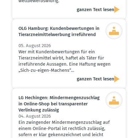
wettbewerbswidrig.
ganzen Text lesen
OLG Hamburg: Kunden­be­wer­tungen in
Tierarz­nei­mit­tel­werbung irreführend
05. August 2026
Wer mit Kundenbewertungen für ein
Tierarzneimittel wirbt, haftet als Täter für
irreführende Aussagen. Eine Haftung wegen
„Sich-zu-eigen-Machens“…
ganzen Text lesen
LG Hechingen: Minder­men­gen­zu­schlag
in Online-Shop bei trans­pa­renter
Verlinkung zulässig
04. August 2026
Ein zwingender Mindermengenzuschlag auf
einem Online-Portal ist rechtlich zulässig,
sofern er klar gekennzeichnet und leicht