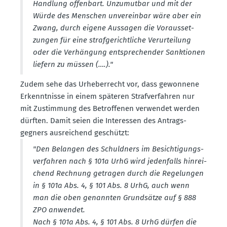
Handlung offenbart. Unzumutbar und mit der
Würde des Menschen unver­einbar wäre aber ein
Zwang, durch eigene Aussagen die Voraus­set­
zungen für eine straf­ge­richt­liche Verur­teilung
oder die Verhängung entspre­chender Sanktionen
liefern zu müssen (….)."
Zudem sehe das Urheber­recht vor, dass gewonnene
Erkennt­nisse in einem späteren Straf­ver­fahren nur
mit Zustimmung des Betrof­fenen verwendet werden
dürften. Damit seien die Inter­essen des Antrags­
gegners ausrei­chend geschützt:
"Den Belangen des Schuldners im Besich­ti­gungs­
ver­fahren nach § 101a UrhG wird jeden­falls hinrei­
chend Rechnung getragen durch die Regelungen
in § 101a Abs. 4, § 101 Abs. 8 UrhG, auch wenn
man die oben genannten Grund­sätze auf § 888
ZPO anwendet.
Nach § 101a Abs. 4, § 101 Abs. 8 UrhG dürfen die