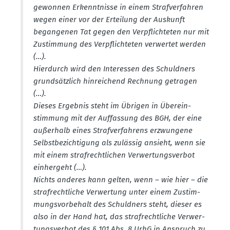
gewonnen Erkennt­nisse in einem Straf­ver­fahren
wegen einer vor der Erteilung der Auskunft
began­genen Tat gegen den Verpflich­teten nur mit
Zustimmung des Verpflich­teten verwertet werden
(…).
Hierdurch wird den Inter­essen des Schuldners
grund­sätzlich hinrei­chend Rechnung getragen
(…).
Dieses Ergebnis steht im Übrigen in Überein­
stimmung mit der Auffassung des BGH, der eine
außerhalb eines Straf­ver­fahrens erzwungene
Selbst­be­zich­tigung als zulässig ansieht, wenn sie
mit einem straf­recht­lichen Verwer­tungs­verbot
einhergeht (…).
Nichts anderes kann gelten, wenn – wie hier – die
straf­recht­liche Verwertung unter einem Zustim­
mungs­vor­behalt des Schuldners steht, dieser es
also in der Hand hat, das straf­recht­liche Verwer­
tungs­verbot des § 101 Abs. 8 UrhG in Anspruch zu