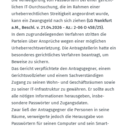
lichen IT-Durch­su­chung, die im Rahmen einer
urheber­recht­lichen Strei­tigkeit angeordnet wurde,
kann ein Zwangsgeld nach sich ziehen
(LG Frankfurt
a.M., Beschl. v. 21.04.2026 - Az.: 2-06 O 458/25)
.
In dem zugrun­de­lie­genden Verfahren stritten die
Parteien über Ansprüche wegen einer möglichen
Urheber­rechts­ver­letzung. Die Antrag­stel­lerin hatte ein
beson­deres gericht­liches Verfahren beantragt, um
Beweise zu sichern.
Das Gericht verpflichtete den Antrags­gegner, einem
Gerichts­voll­zieher und einem Sachver­stän­digen
Zugang zu seinen Wohn- und Geschäfts­räumen sowie
zu seiner IT-Infra­struktur zu gewähren. Er sollte auch
alle nötigen Infor­ma­tionen heraus­geben, insbe­
sondere Passwörter und Zugangs­daten.
Zwar ließ der Antrags­gegner die Personen in seine
Räume, verwei­gerte jedoch die Herausgabe von
Passwörtern für seinen Computer und sein Smart­