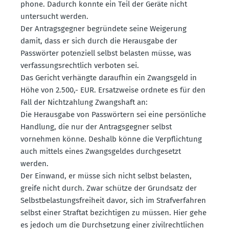
phone. Dadurch konnte ein Teil der Geräte nicht
unter­sucht werden.
Der Antrags­gegner begründete seine Weigerung
damit, dass er sich durch die Herausgabe der
Passwörter poten­ziell selbst belasten müsse, was
verfas­sungs­rechtlich verboten sei.
Das Gericht verhängte daraufhin ein Zwangsgeld in
Höhe von 2.500,- EUR. Ersatz­weise ordnete es für den
Fall der Nicht­zahlung Zwangshaft an:
Die Herausgabe von Passwörtern sei eine persön­liche
Handlung, die nur der Antrags­gegner selbst
vornehmen könne. Deshalb könne die Verpflichtung
auch mittels eines Zwangs­geldes durch­ge­setzt
werden.
Der Einwand, er müsse sich nicht selbst belasten,
greife nicht durch. Zwar schütze der Grundsatz der
Selbst­be­las­tungs­freiheit davor, sich im Straf­ver­fahren
selbst einer Straftat bezich­tigen zu müssen. Hier gehe
es jedoch um die Durch­setzung einer zivil­recht­lichen