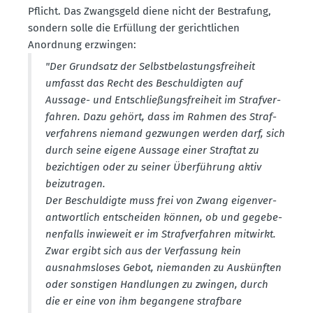
Pflicht. Das Zwangsgeld diene nicht der Bestrafung,
sondern solle die Erfüllung der gericht­lichen
Anordnung erzwingen:
"Der Grundsatz der Selbst­be­las­tungs­freiheit
umfasst das Recht des Beschul­digten auf
Aussage- und Entschlie­ßungs­freiheit im Straf­ver­
fahren. Dazu gehört, dass im Rahmen des Straf­
ver­fahrens niemand gezwungen werden darf, sich
durch seine eigene Aussage einer Straftat zu
bezich­tigen oder zu seiner Überführung aktiv
beizu­tragen.
Der Beschul­digte muss frei von Zwang eigen­ver­
ant­wortlich entscheiden können, ob und gegebe­
nen­falls inwieweit er im Straf­ver­fahren mitwirkt.
Zwar ergibt sich aus der Verfassung kein
ausnahms­loses Gebot, niemanden zu Auskünften
oder sonstigen Handlungen zu zwingen, durch
die er eine von ihm begangene strafbare