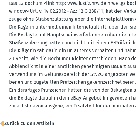
Das LG Bochum <link http: www.​justiz.​nrw.​de nrwe lgs b
window>(Urt. v. 14.02.2012 - Az.: 12 O 238/11) hat den Verka
zeuge ohne Straßen­zu­lassung über die Inter­net­plattform 
Die Kägerin unter­hielt einen Inter­net­auf­tritt, über den si
Die Beklagte bot Haupt­schein­wer­fer­lampen über die Int
Straßen­zu­lassung hatten und nicht mit einem E-Prüfzeic
Die Klägerin sah darin ein unlau­teres Verhalten und nahm
Zu Recht, wie die Bochumer Richter entschieden. Nach der
Abblend­licht in einer amtlichen geneh­migten Bauart ausge
Verwendung im Geltungs­be­reich der StVZO angeboten wer
benen und zugeteilten Prüfzeichen gekenn­zeichnet seien
Ein derar­tiges Prüfzeichen hätten die von der Beklagten 
die Beklagte darauf in dem eBay-Angebot hinge­wiesen hab
zunächst davon ausgehe, ein Ersatzteil für den normalen 
Zurück zu den Artikeln