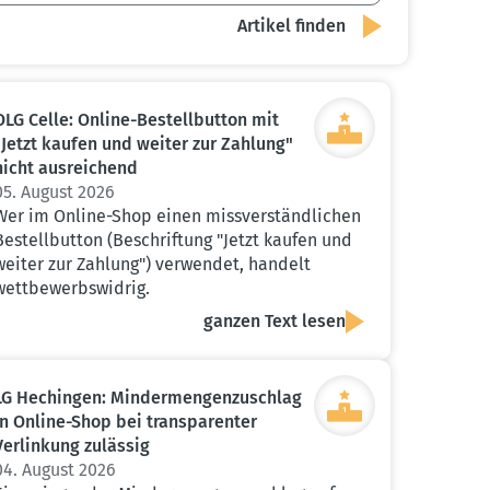
OLG Celle: Online-Bestell­button mit
"Jetzt kaufen und weiter zur Zahlung"
nicht ausrei­chend
05. August 2026
Wer im Online-Shop einen missverständlichen
Bestellbutton (Beschriftung "Jetzt kaufen und
weiter zur Zahlung") verwendet, handelt
wettbewerbswidrig.
ganzen Text lesen
LG Hechingen: Minder­men­gen­zu­schlag
in Online-Shop bei trans­pa­renter
Verlinkung zulässig
04. August 2026