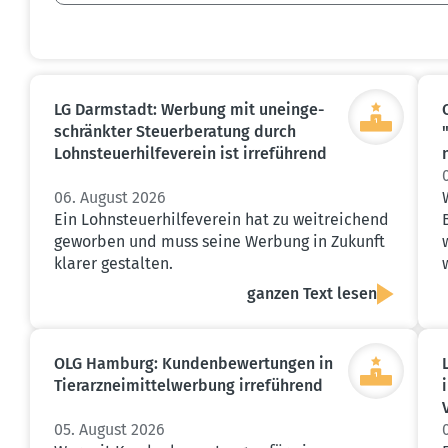
LG Darmstadt: Werbung mit unein­ge­
schränkter Steuer­be­ratung durch
Lohnsteu­er­hil­fe­verein ist irreführend
06. August 2026
Ein Lohnsteuerhilfeverein hat zu weitreichend
geworben und muss seine Werbung in Zukunft
klarer gestalten.
ganzen Text lesen
OLG Hamburg: Kunden­be­wer­tungen in
Tierarz­nei­mit­tel­werbung irreführend
05. August 2026