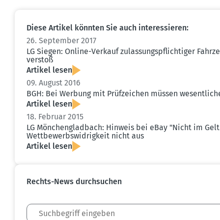
Diese Artikel könnten Sie auch inter­es­sieren:
26. September 2017
LG Siegen: Online-Verkauf zulas­sungs­pflich­tiger Fahr
verstoß
Artikel lesen
09. August 2016
BGH: Bei Werbung mit Prüfzeichen müssen wesent­lich
Artikel lesen
18. Februar 2015
LG Mönchen­gladbach: Hinweis bei eBay "Nicht im Geltu
Wettbe­werbs­wid­rigkeit nicht aus
Artikel lesen
Rechts-News durch­suchen