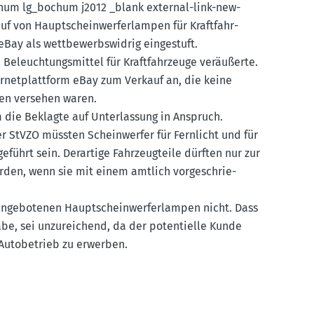
ochum lg_bochum j2012 _blank external-link-new-
uf von Haupt­schein­wer­fer­lampen für Kraft­fahr­
eBay als wettbe­werbs­widrig einge­stuft.
e Beleuch­tungs­mittel für Kraft­fahr­zeuge veräu­ßerte.
er­net­plattform eBay zum Verkauf an, die keine
hen versehen waren.
 die Beklagte auf Unter­lassung in Anspruch.
 StVZO müssten Schein­werfer für Fernlicht und für
­führt sein. Derartige Fahrzeug­teile dürften nur zur
den, wenn sie mit einem amtlich vorge­schrie­
.
angebo­tenen Haupt­schein­wer­fer­lampen nicht. Dass
e, sei unzurei­chend, da der poten­tielle Kunde
Autobe­trieb zu erwerben.