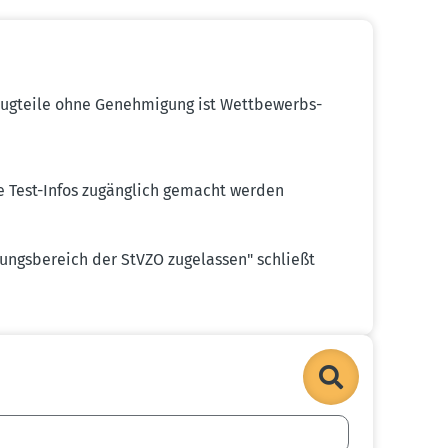
zeug­teile ohne Geneh­migung ist Wettbe­werbs­
e Test-Infos zugänglich gemacht werden
ngs­be­reich der StVZO zugelassen" schließt