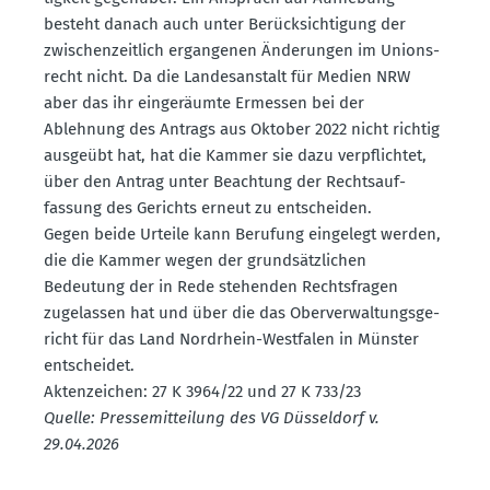
besteht danach auch unter Berück­sich­tigung der
zwischen­zeitlich ergan­genen Änderungen im Unions­
recht nicht. Da die Landes­an­stalt für Medien NRW
aber das ihr einge­räumte Ermessen bei der
Ablehnung des Antrags aus Oktober 2022 nicht richtig
ausgeübt hat, hat die Kammer sie dazu verpflichtet,
über den Antrag unter Beachtung der Rechts­auf­
fassung des Gerichts erneut zu entscheiden.
Gegen beide Urteile kann Berufung eingelegt werden,
die die Kammer wegen der grund­sätz­lichen
Bedeutung der in Rede stehenden Rechts­fragen
zugelassen hat und über die das Oberver­wal­tungs­ge­
richt für das Land Nordrhein-Westfalen in Münster
entscheidet.
Akten­zeichen: 27 K 3964/22 und 27 K 733/23
Quelle: Presse­mit­teilung des VG Düsseldorf v.
29.04.2026