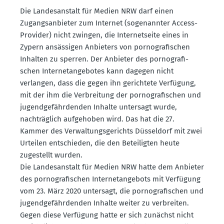
Die Landes­an­stalt für Medien NRW darf einen
Zugangs­an­bieter zum Internet (sogenannter Access-
Provider) nicht zwingen, die Inter­net­seite eines in
Zypern ansäs­sigen Anbieters von porno­gra­fi­schen
Inhalten zu sperren. Der Anbieter des porno­gra­fi­
schen Inter­net­an­ge­botes kann dagegen nicht
verlangen, dass die gegen ihn gerichtete Verfügung,
mit der ihm die Verbreitung der porno­gra­fi­schen und
jugend­ge­fähr­denden Inhalte untersagt wurde,
nachträglich aufge­hoben wird. Das hat die 27.
Kammer des Verwal­tungs­ge­richts Düsseldorf mit zwei
Urteilen entschieden, die den Betei­ligten heute
zugestellt wurden.
Die Landes­an­stalt für Medien NRW hatte dem Anbieter
des porno­gra­fi­schen Inter­net­an­gebots mit Verfügung
vom 23. März 2020 untersagt, die porno­gra­fi­schen und
jugend­ge­fähr­denden Inhalte weiter zu verbreiten.
Gegen diese Verfügung hatte er sich zunächst nicht