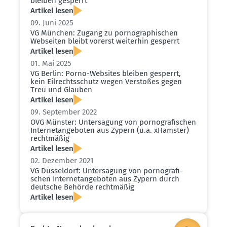
bleiben gesperrt
Artikel lesen
09. Juni 2025
VG München: Zugang zu porno­gra­phi­schen
Webseiten bleibt vorerst weiterhin gesperrt
Artikel lesen
01. Mai 2025
VG Berlin: Porno-Websites bleiben gesperrt,
kein Eilrechts­schutz wegen Verstoßes gegen
Treu und Glauben
Artikel lesen
09. September 2022
OVG Münster: Unter­sagung von porno­gra­fi­schen
Inter­net­an­ge­boten aus Zypern (u.a. xHamster)
recht­mäßig
Artikel lesen
02. Dezember 2021
VG Düsseldorf: Unter­sagung von porno­gra­fi­
schen Inter­net­an­ge­boten aus Zypern durch
deutsche Behörde recht­mäßig
Artikel lesen