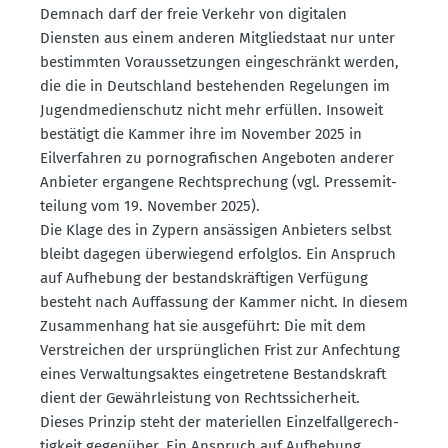
Demnach darf der freie Verkehr von digitalen
Diensten aus einem anderen Mitglied­staat nur unter
bestimmten Voraus­set­zungen einge­schränkt werden,
die die in Deutschland bestehenden Regelungen im
Jugend­me­di­en­schutz nicht mehr erfüllen. Insoweit
bestätigt die Kammer ihre im November 2025 in
Eilver­fahren zu porno­gra­fi­schen Angeboten anderer
Anbieter ergangene Recht­spre­chung (vgl. Presse­mit­
teilung vom 19. November 2025).
Die Klage des in Zypern ansäs­sigen Anbieters selbst
bleibt dagegen überwiegend erfolglos. Ein Anspruch
auf Aufhebung der bestands­kräf­tigen Verfügung
besteht nach Auffassung der Kammer nicht. In diesem
Zusam­menhang hat sie ausge­führt: Die mit dem
Verstreichen der ursprüng­lichen Frist zur Anfechtung
eines Verwal­tungs­aktes einge­tretene Bestands­kraft
dient der Gewähr­leistung von Rechts­si­cherheit.
Dieses Prinzip steht der materi­ellen Einzel­fall­ge­rech­
tigkeit gegenüber. Ein Anspruch auf Aufhebung