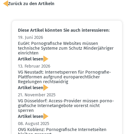
Zurück zu den Artikeln
Diese Artikel könnten Sie auch inter­es­sieren:
19. Juni 2026
EuGH: Porno­gra­fische Websites müssen
technische Systeme zum Schutz Minder­jäh­riger
einrichten
Artikel lesen
13. Februar 2026
VG Neustadt: Inter­net­sperren für Porno­grafie-
Platt­formen aufgrund europa­recht­licher
Regelungen rechts­widrig
Artikel lesen
21. November 2025
VG Düsseldorf: Access-Provider müssen porno­
gra­fische Inter­net­an­gebote vorerst nicht
sperren
Artikel lesen
08. August 2025
OVG Koblenz: Porno­gra­fische Inter­net­seiten