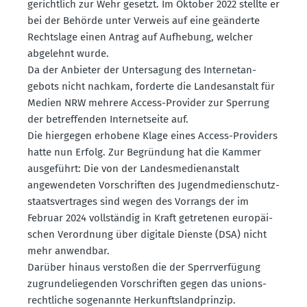
gerichtlich zur Wehr gesetzt. Im Oktober 2022 stellte er
bei der Behörde unter Verweis auf eine geänderte
Rechtslage einen Antrag auf Aufhebung, welcher
abgelehnt wurde.
Da der Anbieter der Unter­sagung des Inter­net­an­
gebots nicht nachkam, forderte die Landes­an­stalt für
Medien NRW mehrere Access-Provider zur Sperrung
der betref­fenden Inter­net­seite auf.
Die hiergegen erhobene Klage eines Access-Providers
hatte nun Erfolg. Zur Begründung hat die Kammer
ausge­führt: Die von der Landes­me­di­en­an­stalt
angewen­deten Vorschriften des Jugend­me­di­en­schutz­
staats­ver­trages sind wegen des Vorrangs der im
Februar 2024 vollständig in Kraft getre­tenen europäi­
schen Verordnung über digitale Dienste (DSA) nicht
mehr anwendbar.
Darüber hinaus verstoßen die der Sperr­ver­fügung
zugrun­de­lie­genden Vorschriften gegen das unions­
recht­liche sogenannte Herkunfts­land­prinzip.