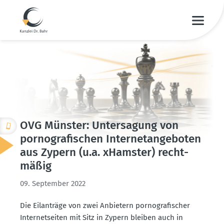
OVG Münster: Unter­sagung von
porno­gra­fi­schen Inter­net­an­ge­boten
aus Zypern (u.a. xHamster) recht­
mäßig
09. September 2022
Die Eilan­träge von zwei Anbietern porno­gra­fi­scher
Inter­net­seiten mit Sitz in Zypern bleiben auch in