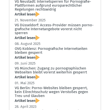
VG Neustadt: Inter­net­sperren für Porno­grafie-
Platt­formen aufgrund europa­recht­licher
Regelungen rechts­widrig
Artikel lesen
21. November 2025
VG Düsseldorf: Access-Provider müssen porno­
gra­fische Inter­net­an­gebote vorerst nicht
sperren
Artikel lesen
08. August 2025
OVG Koblenz: Porno­gra­fische Inter­net­seiten
bleiben gesperrt
Artikel lesen
09. Juni 2025
VG München: Zugang zu porno­gra­phi­schen
Webseiten bleibt vorerst weiterhin gesperrt
Artikel lesen
01. Mai 2025
VG Berlin: Porno-Websites bleiben gesperrt,
kein Eilrechts­schutz wegen Verstoßes gegen
Treu und Glauben
Artikel lesen
28. April 2023