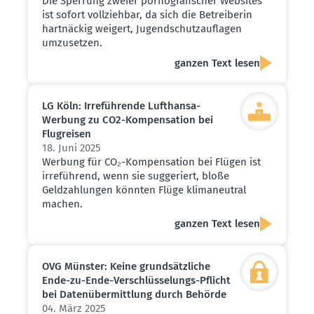
Die Sperrung zweier pornografischer Websites
ist sofort vollziehbar, da sich die Betreiberin
hartnäckig weigert, Jugendschutzauflagen
umzusetzen.
ganzen Text lesen
LG Köln: Irrefüh­rende Lufthansa-
Werbung zu CO2-Kompen­sation bei
Flugreisen
18. Juni 2025
Werbung für CO₂-Kompensation bei Flügen ist
irreführend, wenn sie suggeriert, bloße
Geldzahlungen könnten Flüge klimaneutral
machen.
ganzen Text lesen
OVG Münster: Keine grund­sätz­liche
Ende-zu-Ende-Verschlüs­se­lungs-Pflicht
bei Daten­über­mittlung durch Behörde
04. März 2025