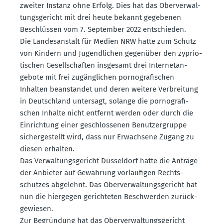
zweiter Instanz ohne Erfolg. Dies hat das Oberver­wal­
tungs­ge­richt mit drei heute bekannt gegebenen
Beschlüssen vom 7. September 2022 entschieden.
Die Landes­an­stalt für Medien NRW hatte zum Schutz
von Kindern und Jugend­lichen gegenüber den zyprio­
ti­schen Gesell­schaften insgesamt drei Inter­net­an­
gebote mit frei zugäng­lichen porno­gra­fi­schen
Inhalten beanstandet und deren weitere Verbreitung
in Deutschland untersagt, solange die porno­gra­fi­
schen Inhalte nicht entfernt werden oder durch die
Einrichtung einer geschlos­senen Benut­zer­gruppe
sicher­ge­stellt wird, dass nur Erwachsene Zugang zu
diesen erhalten.
Das Verwal­tungs­ge­richt Düsseldorf hatte die Anträge
der Anbieter auf Gewährung vorläu­figen Rechts­
schutzes abgelehnt. Das Oberver­wal­tungs­ge­richt hat
nun die hiergegen gerich­teten Beschwerden zurück­
ge­wiesen.
Zur Begründung hat das Oberver­wal­tungs­ge­richt