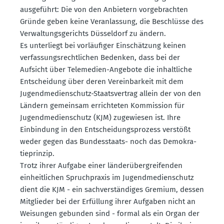
ausge­führt: Die von den Anbietern vorge­brachten
Gründe geben keine Veran­lassung, die Beschlüsse des
Verwal­tungs­ge­richts Düsseldorf zu ändern.
Es unter­liegt bei vorläu­figer Einschätzung keinen
verfas­sungs­recht­lichen Bedenken, dass bei der
Aufsicht über Telemedien-Angebote die inhalt­liche
Entscheidung über deren Verein­barkeit mit dem
Jugend­me­di­en­schutz-Staats­vertrag allein der von den
Ländern gemeinsam errich­teten Kommission für
Jugend­me­di­en­schutz (KJM) zugewiesen ist. Ihre
Einbindung in den Entschei­dungs­prozess verstößt
weder gegen das Bundes­staats- noch das Demokra­
tie­prinzip.
Trotz ihrer Aufgabe einer länder­über­grei­fenden
einheit­lichen Spruch­praxis im Jugend­me­di­en­schutz
dient die KJM - ein sachver­stän­diges Gremium, dessen
Mitglieder bei der Erfüllung ihrer Aufgaben nicht an
Weisungen gebunden sind - formal als ein Organ der