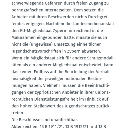
schwer­wie­gende Gefahren durch freien Zugang zu
porno­gra­fi­schen Inter­net­seiten. Dem setzen die
Anbieter mit ihren Beschwerden nichts Durch­grei­
fendes entgegen. Nachdem die Landes­me­di­en­an­stalt
den EU-Mitglied­staat Zypern hinrei­chend in die
Maßnahmen einge­bunden hatte, musste sie auch
nicht die (ungewisse) Umsetzung einheit­licher
Jugend­schutz­vor­schriften in Zypern abwarten.
Wenn ein Mitglied­staat sich für andere Schutz­mo­da­li­
täten als ein anderer Mitglied­staat entscheidet, kann
das keinen Einfluss auf die Beurteilung der Verhält­
nis­mä­ßigkeit der jewei­ligen natio­nalen Bestim­
mungen haben. Vielmehr müssen die Beein­träch­ti­
gungen der zyprio­ti­schen Anbieter in ihrer unions­
recht­lichen Dienst­leis­tungs­freiheit im Hinblick auf
den hohen Stellenwert des Jugend­schutzes zurück­
treten.
Die Beschlüsse sind unanfechtbar.
Akten­zeichen: 13 B 1911/21, 13 B 1912/21 und 13 B