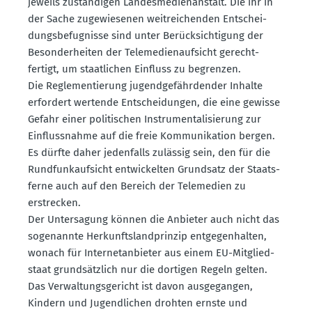
jeweils zustän­digen Landes­me­di­en­an­stalt. Die ihr in
der Sache zugewie­senen weitrei­chenden Entschei­
dungs­be­fug­nisse sind unter Berück­sich­tigung der
Beson­der­heiten der Teleme­di­en­auf­sicht gerecht­
fertigt, um staat­lichen Einfluss zu begrenzen.
Die Regle­men­tierung jugend­ge­fähr­dender Inhalte
erfordert wertende Entschei­dungen, die eine gewisse
Gefahr einer politi­schen Instru­men­ta­li­sierung zur
Einfluss­nahme auf die freie Kommu­ni­kation bergen.
Es dürfte daher jeden­falls zulässig sein, den für die
Rundfunkauf­sicht entwi­ckelten Grundsatz der Staats­
ferne auch auf den Bereich der Telemedien zu
erstrecken.
Der Unter­sagung können die Anbieter auch nicht das
sogenannte Herkunfts­land­prinzip entge­gen­halten,
wonach für Inter­net­an­bieter aus einem EU-Mitglied­
staat grund­sätzlich nur die dortigen Regeln gelten.
Das Verwal­tungs­ge­richt ist davon ausge­gangen,
Kindern und Jugend­lichen drohten ernste und