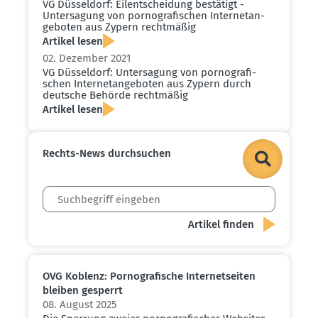
VG Düsseldorf: Eilent­scheidung bestätigt -
Unter­sagung von porno­gra­fi­schen Inter­net­an­
ge­boten aus Zypern recht­mäßig
Artikel lesen
02. Dezember 2021
VG Düsseldorf: Unter­sagung von porno­gra­fi­
schen Inter­net­an­ge­boten aus Zypern durch
deutsche Behörde recht­mäßig
Artikel lesen
Rechts-News durch­suchen
OVG Koblenz: Porno­gra­fische Inter­net­seiten
bleiben gesperrt
08. August 2025