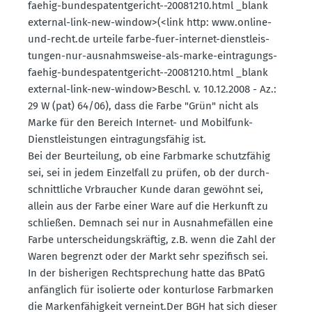
faehig-bundes­pa­tent­ge­richt--20081210.html _blank
external-link-new-window>(<link http: www.​online-​
und-​recht.​de urteile farbe-fuer-internet-dienst­leis­
tungen-nur-ausnahms­weise-als-marke-eintra­gungs­
faehig-bundes­pa­tent­ge­richt--20081210.html _blank
external-link-new-window>Beschl. v. 10.12.2008 - Az.:
29 W (pat) 64/06), dass die Farbe "Grün" nicht als
Marke für den Bereich Internet- und Mobilfunk-
Dienst­leis­tungen eintra­gungs­fähig ist.
Bei der Beurteilung, ob eine Farbmarke schutz­fähig
sei, sei in jedem Einzelfall zu prüfen, ob der durch­
schnitt­liche Vrbraucher Kunde daran gewöhnt sei,
allein aus der Farbe einer Ware auf die Herkunft zu
schließen. Demnach sei nur in Ausnah­me­fällen eine
Farbe unter­schei­dungs­kräftig, z.B. wenn die Zahl der
Waren begrenzt oder der Markt sehr spezi­fisch sei.
In der bishe­rigen Recht­spre­chung hatte das BPatG
anfänglich für isolierte oder konturlose Farbmarken
die Marken­fä­higkeit verneint.​Der BGH hat sich dieser