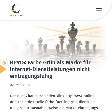
BPatG: Farbe Grün als Marke für
Internet-Dienst­leis­tungen nicht
eintra­gungs­fähig
02. Mai 2009
Das BPatG hat entschieden <link http: www.​online-​
und-​recht.​de urteile farbe-fuer-internet-dienst­leis­
tungen-nur-ausnahms­weise-als-marke-eintra­gungs­