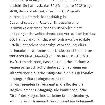
besteht. So hatte z.B. das BPatG im Jahre 2002 festge­
stellt, dass die abstrakte Farbmarke Magenta
durchaus unter­schei­dungs­kräftig ist.
Dabei ist selbst im Falle der Eintragung einer
Farbmarke der recht­liche Schutz­be­reich nicht
unbedingt sehr weitrei­chend. Erst vor kurzem hat das
OLG Hamburg <link http: www.​online-​und-​recht.​de
urteile kennzei­chen­ma­essige-verwendung-einer-
farbmarke-in-werbung-oberlan­des­ge­richt-hamburg-
20081008.html _blank>(Urt. v. 08.10.2008 - Az.: 5 U
147/07) entschieden, dass die Deutsche Telekom AG
keinen Anspruch auf Unter­lassung hat, wenn ein
Mitbe­werber die Farbe "Magenta" bloß als dekorative
Hinter­grund­farbe einge­setzt habe.
Im vorlie­genden Fall verneinten die Richter die
Möglichkeit der Eintragung. Die konturlose Farbe
"Grün" des Klägers besitze keine Unter­schei­dungs­
kraft, da sie sich mangels Werbe- und Marke­ting­maß­