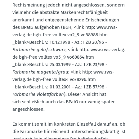
Rechts­meinung jedoch nicht angeschlossen, sondern
vielmehr die abstrakte Marken­rechts­fä­higkeit
anerkannt und entge­gen­ste­hende Entschei­dungen
des BPatG aufge­hoben (BGH, <link http: www.​rws-​
verlag.​de bgh-free volltex vo2_9 vo58988.​htm
_blank>Beschl. v. 10.12.1998 - Az.: I ZB 20/96 -
Farbmarke gelb/schwarz
; <link http: www.​rws-​verlag.​
de bgh-free volltex vo5_9 vo60864.​htm
_blank>Beschl. v. 25.03.1999 - Az.: I ZB 23/98 -
Farbmarke magenta/grau
; <link http: www.​rws-​
verlag.​de bgh-free volltex4 vo78296.​htm
_blank>Beschl. v. 01.03.2001 - Az.: I ZB 57/98 -
Farbmarke violett­farben
). Dieser Ansicht hat
sich schlie­ßlich auch das BPatG nur wenig später
angeschlossen.
Es kommt somit im konkreten Einzelfall darauf an, ob
die Farbmarke hinrei­chend unter­schei­dungs­kräftig ist
und auch kein allge­meines Freihal­te­be­dürfnis