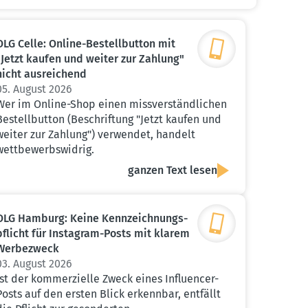
OLG Celle: Online-Bestell­button mit
"Jetzt kaufen und weiter zur Zahlung"
nicht ausrei­chend
05. August 2026
Wer im Online-Shop einen missverständlichen
Bestellbutton (Beschriftung "Jetzt kaufen und
weiter zur Zahlung") verwendet, handelt
wettbewerbswidrig.
ganzen Text lesen
OLG Hamburg: Keine Kennzeich­nungs­
pflicht für Instagram-Posts mit klarem
Werbe­zweck
03. August 2026
Ist der kommerzielle Zweck eines Influencer-
Posts auf den ersten Blick erkennbar, entfällt