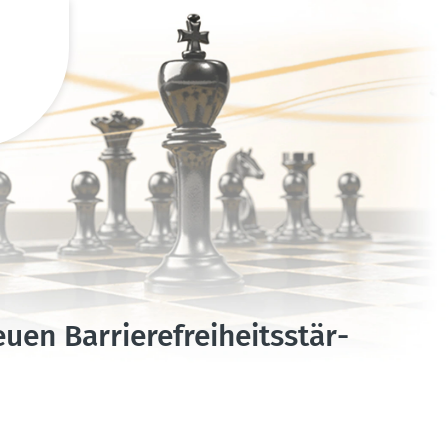
n Barrie­re­frei­heits­stär­