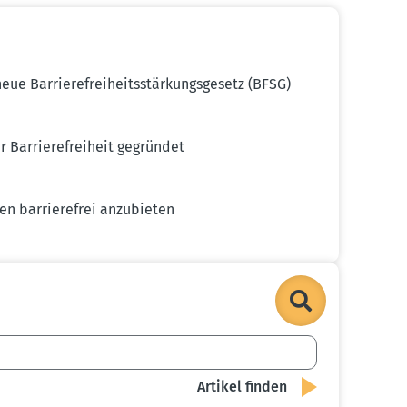
e Barrie­re­frei­heits­stär­kungs­gesetz (BFSG)
 Barrie­re­freiheit gegründet
en barrie­refrei anzubieten