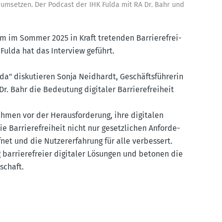
 umsetzen. Der Podcast der IHK Fulda mit RA Dr. Bahr und
m im Sommer 2025 in Kraft tretenden Barrie­re­frei­
 Fulda hat das Interview geführt.
a" disku­tieren Sonja Neidhardt, Geschäfts­füh­rerin
. Bahr die Bedeutung digitaler Barrie­re­freiheit
hmen vor der Heraus­for­derung, ihre digitalen
e Barrie­re­freiheit nicht nur gesetz­lichen Anfor­de­
et und die Nutzer­er­fahrung für alle verbessert.
barrie­re­freier digitaler Lösungen und betonen die
schaft.