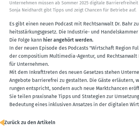
Unter­nehmen müssen ab Sommer 2025 digitale Barrie­re­freiheit
Sonja Neidhardt gibt Tipps und zeigt Chancen für Betriebe auf.
Es gibt einen neuen Podcast mit Rechts­anwalt Dr. Bahr zu
heits­stär­kungs­gesetz. Die Industrie- und Handels­kammer
Die Folge kann
hier angehört werden.
​In der neuen Episode des Podcasts "Wirtschaft Region Fuld
der compo­sitium Multi­media-Agentur, und Rechts­anwalt Dr
für Unter­nehmen.
Mit dem Inkraft­treten des neuen Gesetzes stehen Unter­ne
Angebote barrie­refrei zu gestalten. Die Gäste erläutern, wi
rungen entspricht, sondern auch neue Markt­chancen eröffn
Sie teilen praxisnahe Tipps und Strategien zur Umsetzung 
Bedeutung eines inklu­siven Ansatzes in der digitalen Wirt
Zurück zu den Artikeln