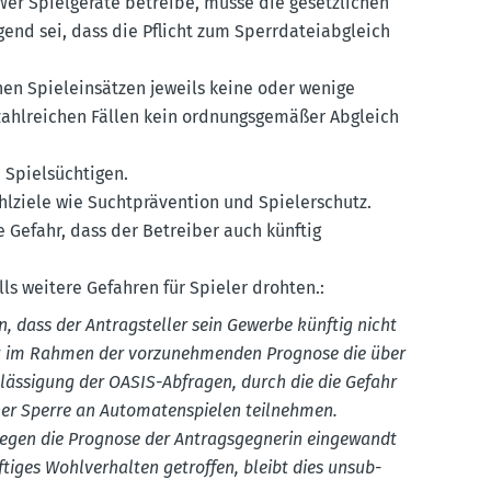
. Wer Spiel­geräte betreibe, müsse die gesetz­lichen
end sei, dass die Pflicht zum Sperr­da­tei­ab­gleich
n Spiel­ein­sätzen jeweils keine oder wenige
 zahlreichen Fällen kein ordnungs­ge­mäßer Abgleich
 Spiel­süch­tigen.
ziele wie Sucht­prä­vention und Spiel­er­schutz.
 Gefahr, dass der Betreiber auch künftig
alls weitere Gefahren für Spieler drohten.:
, dass der Antrag­steller sein Gewerbe künftig nicht
 im Rahmen der vorzu­neh­menden Prognose die über
­läs­sigung der OASIS-Abfragen, durch die die Gefahr
ener Sperre an Automa­ten­spielen teilnehmen.
egen die Prognose der Antrags­geg­nerin einge­wandt
ftiges Wohlver­halten getroffen, bleibt dies unsub­