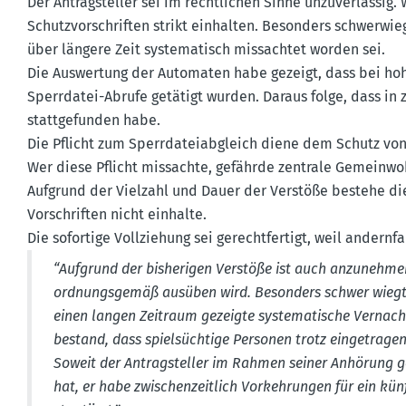
Der Antrag­steller sei im recht­lichen Sinne unzuver­lässig
Schutz­vor­schriften strikt einhalten. Besonders schwer­wieg
über längere Zeit syste­ma­tisch missachtet worden sei.
Die Auswertung der Automaten habe gezeigt, dass bei hohe
Sperr­datei-Abrufe getätigt wurden. Daraus folge, dass in
statt­ge­funden habe.
Die Pflicht zum Sperr­da­tei­ab­gleich diene dem Schutz von
Wer diese Pflicht missachte, gefährde zentrale Gemein­wohl­
Aufgrund der Vielzahl und Dauer der Verstöße bestehe die
Vorschriften nicht einhalte.
Die sofortige Vollziehung sei gerecht­fertigt, weil andern­f
“Aufgrund der bishe­rigen Verstöße ist auch anzunehmen
ordnungs­gemäß ausüben wird. Besonders schwer wiegt
einen langen Zeitraum gezeigte syste­ma­tische Vernach
bestand, dass spiel­süchtige Personen trotz einge­tra­g
Soweit der Antrag­steller im Rahmen seiner Anhörung g
hat, er habe zwischen­zeitlich Vorkeh­rungen für ein kün