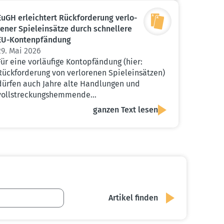
EuGH erleichtert Rückfor­derung verlo­
rener Spiel­ein­sätze durch schnellere
EU-Konten­pfändung
29. Mai 2026
Für eine vorläufige Kontopfändung (hier:
Rückforderung von verlorenen Spieleinsätzen)
dürfen auch Jahre alte Handlungen und
vollstreckungshemmende…
ganzen Text lesen