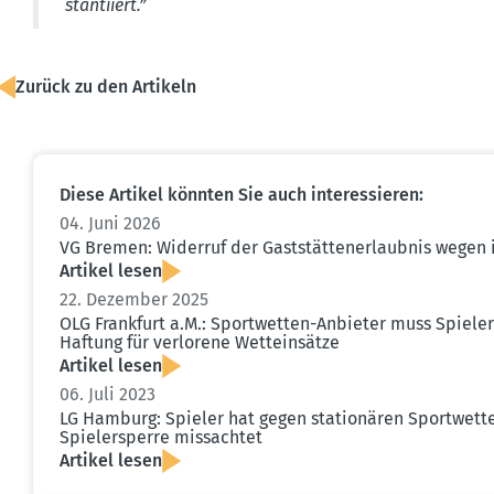
stan­tiiert.”
Zurück zu den Artikeln
Diese Artikel könnten Sie auch inter­es­sieren:
04. Juni 2026
VG Bremen: Widerruf der Gaststät­ten­er­laubnis wegen 
Artikel lesen
22. Dezember 2025
OLG Frankfurt a.M.: Sport­wetten-Anbieter muss Spieler
Haftung für verlorene Wettein­sätze
Artikel lesen
06. Juli 2023
LG Hamburg: Spieler hat gegen statio­nären Sport­wett
Spieler­sperre missachtet
Artikel lesen