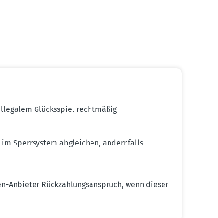
illegalem Glücks­spiel recht­mäßig
 im Sperr­system abgleichen, andern­falls
en-Anbieter Rückzah­lungs­an­spruch, wenn dieser