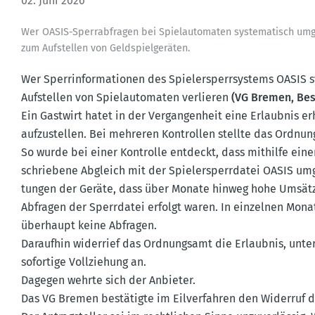
02. Juni 2026
Wer OASIS-Sperr­ab­fragen bei Spiel­au­to­maten syste­ma­tisch umg
zum Aufstellen von Geldspiel­ge­räten.
Wer Sperr­in­for­ma­tionen des Spieler­sperr­systems OASIS 
Aufstellen von Spiel­au­to­maten verlieren
(VG Bremen, Besch
Ein Gastwirt hatet in der Vergan­genheit eine Erlaubnis er
aufzu­stellen. Bei mehreren Kontrollen stellte das Ordnun
So wurde bei einer Kontrolle entdeckt, dass mithilfe eine
schriebene Abgleich mit der Spieler­sperr­datei OASIS 
tungen der Geräte, dass über Monate hinweg hohe Umsätz
Abfragen der Sperr­datei erfolgt waren. In einzelnen Monate
überhaupt keine Abfragen.
Daraufhin widerrief das Ordnungsamt die Erlaubnis, unte
sofortige Vollziehung an.
Dagegen wehrte sich der Anbieter.
Das VG Bremen bestä­tigte im Eilver­fahren den Widerruf de