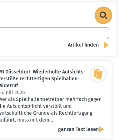
VG Düsseldorf: Wieder­holte Aufsichts­
ver­stöße recht­fer­tigen Spiel­hallen-
Widerruf
16. Juli 2026
Wer als Spielhallenbetreiber mehrfach gegen
die Aufsichtspflicht verstößt und
wirtschaftliche Gründe als Rechtfertigung
anführt, muss mit dem…
ganzen Text lesen