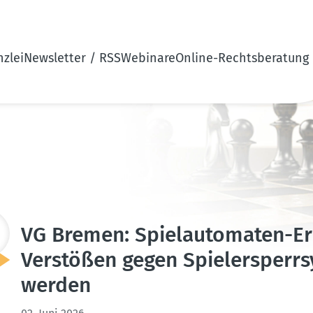
zlei
Newsletter / RSS
Webinare
Online-Rechtsberatung
VG Bremen: Spiel­au­to­maten-
Verstößen gegen Spieler­sperr­
werden