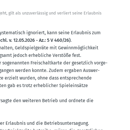
eht, gilt als unzuver­lässig und verliert seine Erlaubnis
syste­ma­tisch ignoriert, kann seine Erlaubnis zum
l. v. 12.05.2026 - Az.: 5 V 460/26)
.
halten, Geldspiel­geräte mit Gewinn­mög­lichkeit
gsamt jedoch erheb­liche Verstöße fest.
r sogenannten Freischalt­karte der gesetzlich vorge­
umgangen werden konnte. Zudem ergaben Auswer­
e erzielt wurden, ohne dass entspre­chende
n gab es trotz erheb­licher Spiel­ein­sätze
r­sagte den weiteren Betrieb und ordnete die
r Erlaubnis und die Betriebs­un­ter­sagung.