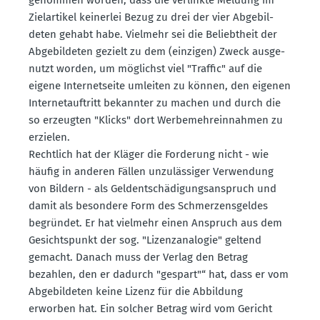
Zielar­tikel keinerlei Bezug zu drei der vier Abgebil­
deten gehabt habe. Vielmehr sei die Beliebtheit der
Abgebil­deten gezielt zu dem (einzigen) Zweck ausge­
nutzt worden, um möglichst viel "Traffic" auf die
eigene Inter­net­seite umleiten zu können, den eigenen
Inter­net­auf­tritt bekannter zu machen und durch die
so erzeugten "Klicks" dort Werbe­mehr­ein­nahmen zu
erzielen.
Rechtlich hat der Kläger die Forderung nicht - wie
häufig in anderen Fällen unzuläs­siger Verwendung
von Bildern - als Geldent­schä­di­gungs­an­spruch und
damit als besondere Form des Schmer­zens­geldes
begründet. Er hat vielmehr einen Anspruch aus dem
Gesichts­punkt der sog. "Lizenz­ana­logie" geltend
gemacht. Danach muss der Verlag den Betrag
bezahlen, den er dadurch "gespart"“ hat, dass er vom
Abgebil­deten keine Lizenz für die Abbildung
erworben hat. Ein solcher Betrag wird vom Gericht