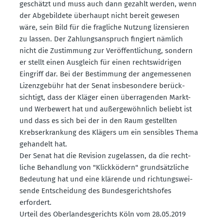
geschätzt und muss auch dann gezahlt werden, wenn
der Abgebildete überhaupt nicht bereit gewesen
wäre, sein Bild für die fragliche Nutzung lizen­sieren
zu lassen. Der Zahlungs­an­spruch fingiert nämlich
nicht die Zustimmung zur Veröf­fent­li­chung, sondern
er stellt einen Ausgleich für einen rechts­wid­rigen
Eingriff dar. Bei der Bestimmung der angemes­senen
Lizenz­gebühr hat der Senat insbe­sondere berück­
sichtigt, dass der Kläger einen überra­genden Markt-
und Werbewert hat und außer­ge­wöhnlich beliebt ist
und dass es sich bei der in den Raum gestellten
Krebs­er­krankung des Klägers um ein sensibles Thema
gehandelt hat.
Der Senat hat die Revision zugelassen, da die recht­
liche Behandlung von "Klick­ködern" grund­sätz­liche
Bedeutung hat und eine klärende und richtungs­wei­
sende Entscheidung des Bundes­ge­richts­hofes
erfordert.
Urteil des Oberlan­des­ge­richts Köln vom 28.05.2019