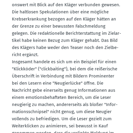
onswert mit Blick auf den Kläger verbunden gewesen.
Die haltlosen Speku­la­tionen über eine mögliche
Krebs­er­krankung bezogen auf den Kläger hätten an
der Grenze zu einer bewussten Falsch­meldung
gelegen. Die redak­tio­nelle Bericht­erstattung im Zielar­
tikel habe keinen Bezug zum Kläger gehabt. Das Bild
des Klägers habe weder den Teaser noch den Zielbe­
richt ergänzt.
Insgesamt handele es sich um ein Beispiel für einen
"Klick­köder" ("click­baiting"), bei dem die reiße­rische
Überschrift in Verbindung mit Bildern Promi­nenter
bei den Lesern eine "Neugier­lücke" öffne. Die
Nachricht gebe einer­seits genug Infor­ma­tionen aus
einem emoti­ons­be­haf­teten Bereich, um die Leser
neugierig zu machen, anderer­seits als bloßer "Infor­
ma­ti­ons­schnipsel" nicht genug, um diese Neugier
vollends zu befrie­digen. Um die Leser gezielt zum
Weiter­klicken zu animieren, sei bewusst in Kauf
genommen worden, dass die verlinkte Meldung im