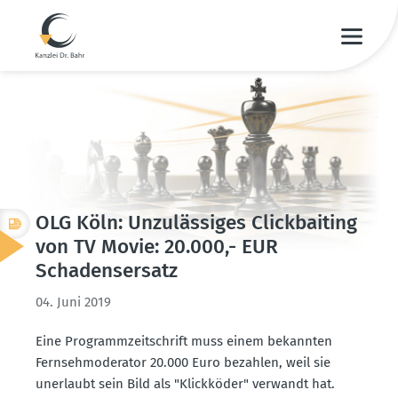
OLG Köln: Unzuläs­siges Click­baiting
von TV Movie: 20.000,- EUR
Schadens­ersatz
04. Juni 2019
Eine Programm­zeit­schrift muss einem bekannten
Fernseh­mo­de­rator 20.000 Euro bezahlen, weil sie
unerlaubt sein Bild als "Klick­köder" verwandt hat.