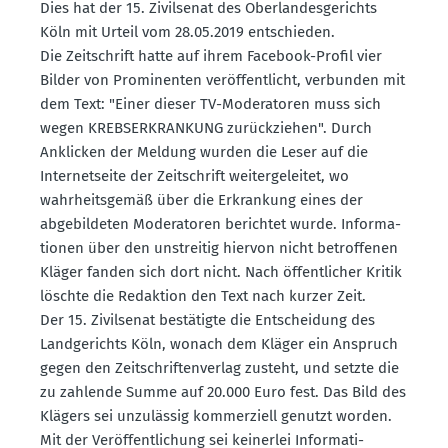
Dies hat der 15. Zivil­senat des Oberlan­des­ge­richts
Köln mit Urteil vom 28.05.2019 entschieden.
Die Zeitschrift hatte auf ihrem Facebook-Profil vier
Bilder von Promi­nenten veröf­fent­licht, verbunden mit
dem Text: "Einer dieser TV-Modera­toren muss sich
wegen KREBS­ER­KRANKUNG zurück­ziehen". Durch
Anklicken der Meldung wurden die Leser auf die
Inter­net­seite der Zeitschrift weiter­ge­leitet, wo
wahrheits­gemäß über die Erkrankung eines der
abgebil­deten Modera­toren berichtet wurde. Infor­ma­
tionen über den unstreitig hiervon nicht betrof­fenen
Kläger fanden sich dort nicht. Nach öffent­licher Kritik
löschte die Redaktion den Text nach kurzer Zeit.
Der 15. Zivil­senat bestä­tigte die Entscheidung des
Landge­richts Köln, wonach dem Kläger ein Anspruch
gegen den Zeitschrif­ten­verlag zusteht, und setzte die
zu zahlende Summe auf 20.000 Euro fest. Das Bild des
Klägers sei unzulässig kommer­ziell genutzt worden.
Mit der Veröf­fent­li­chung sei keinerlei Infor­ma­ti­