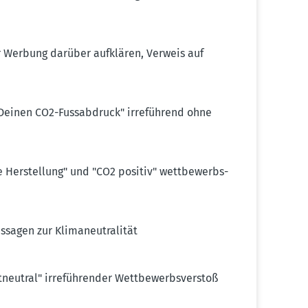
er Werbung darüber aufklären, Verweis auf
einen CO2-Fussab­druck" irreführend ohne
e Herstellung" und "CO2 positiv" wettbe­werbs­
sagen zur Klima­neu­tra­lität
neutral" irrefüh­render Wettbe­werbs­verstoß