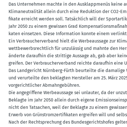
Das Unter­nehmen machte in den Ausklapp­menüs keine au
Klima­neu­tra­lität allein durch eine Reduktion der CO2-Em
fikate erreicht werden soll. Tatsächlich will der Sport­ar­ti­k
Jahr 2050 zu einem gewissen Grad Kompen­sa­ti­ons­maß­nah
katen einsetzen. Diese Infor­mation konnte einem verlink
Ein Verbrau­cher­verband hielt die Werbe­aussage zur Klim
wettbe­werbs­rechtlich für unzulässig und mahnte den Her
änderte daraufhin die strittige Aussage ab, gab aber kein
greifen. Der Verbrau­cher­verband reichte daraufhin eine Un
Das Landge­richt Nürnberg-Fürth beurteilte die damalige We
und verur­teilte den beklagten Hersteller am 25. März 202
vorge­richt­licher Abmahn­ge­bühren.
Die angegriffene Werbe­aussage sei unlauter, da der unzu
Beklagte im Jahr 2050 allein durch eigene Emissi­ons­ein­s
nicht den Tatsachen, weil der Beklagte zu einem gewisse
Erwerb von Grünstrom­zer­ti­fi­katen ergreifen will und s
Nach der Recht­spre­chung des Bundes­ge­richts­hofes gelte