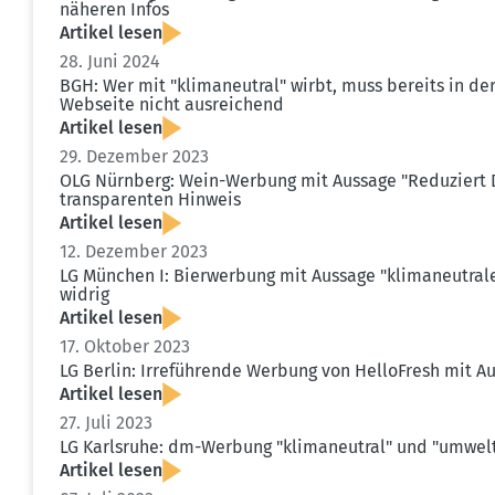
näheren Infos
Artikel lesen
28. Juni 2024
BGH: Wer mit "klima­neutral" wirbt, muss bereits in d
Webseite nicht ausrei­chend
Artikel lesen
29. Dezember 2023
OLG Nürnberg: Wein-Werbung mit Aussage "Reduziert D
trans­pa­renten Hinweis
Artikel lesen
12. Dezember 2023
LG München I: Bierwerbung mit Aussage "klima­neu­tral
widrig
Artikel lesen
17. Oktober 2023
LG Berlin: Irrefüh­rende Werbung von Hello­Fresh mit Aus
Artikel lesen
27. Juli 2023
LG Karlsruhe: dm-Werbung "klima­neutral" und "umwelt­
Artikel lesen