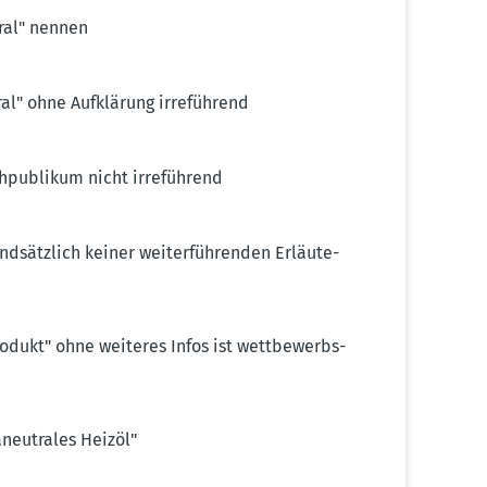
tral" nennen
al" ohne Aufklärung irreführend
hpu­blikum nicht irreführend
­sätzlich keiner weiter­füh­renden Erläu­te­
odukt" ohne weiteres Infos ist wettbe­werbs­
neu­trales Heizöl"