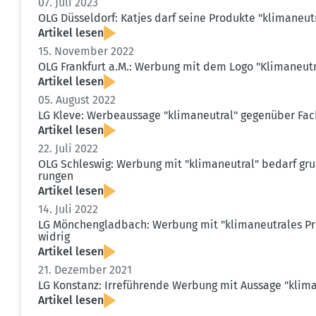
07. Juli 2023
OLG Düsseldorf: Katjes darf seine Produkte "klima­neu
Artikel lesen
15. November 2022
OLG Frankfurt a.M.: Werbung mit dem Logo "Klima­neutr
Artikel lesen
05. August 2022
LG Kleve: Werbe­aussage "klima­neutral" gegenüber Fac
Artikel lesen
22. Juli 2022
OLG Schleswig: Werbung mit "klima­neutral" bedarf grund
rungen
Artikel lesen
14. Juli 2022
LG Mönchen­gladbach: Werbung mit "klima­neu­trales Pr
widrig
Artikel lesen
21. Dezember 2021
LG Konstanz: Irrefüh­rende Werbung mit Aussage "klima­
Artikel lesen