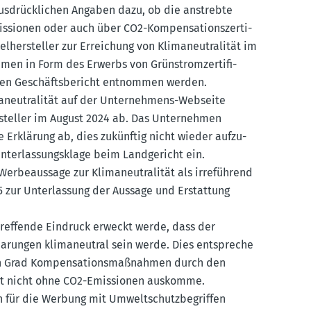
sdrück­lichen Angaben dazu, ob die anstrebte
issionen oder auch über CO2-Kompen­sa­ti­ons­zer­ti­
el­her­steller zur Errei­chung von Klima­neu­tra­lität im
men in Form des Erwerbs von Grünstrom­zer­ti­fi­
ten Geschäfts­be­richt entnommen werden.
a­neu­tra­lität auf der Unter­nehmens-Webseite
steller im August 2024 ab. Das Unter­nehmen
e Erklärung ab, dies zukünftig nicht wieder aufzu­
ter­las­sungs­klage beim Landge­richt ein.
rbe­aussage zur Klima­neu­tra­lität als irreführend
5 zur Unter­lassung der Aussage und Erstattung
tref­fende Eindruck erweckt werde, dass der
pa­rungen klima­neutral sein werde. Dies entspreche
n Grad Kompen­sa­ti­ons­maß­nahmen durch den
elbst nicht ohne CO2-Emissionen auskomme.
n für die Werbung mit Umwelt­schutz­be­griffen