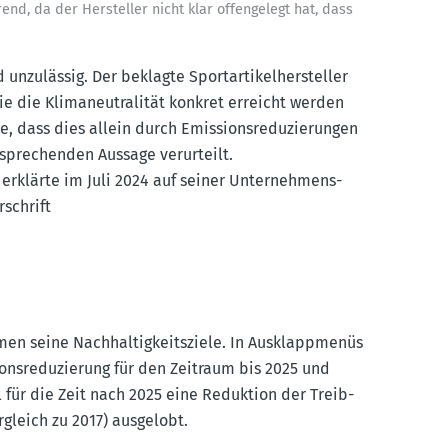
end, da der Hersteller nicht klar offen­gelegt hat, dass
nzulässig. Der beklagte Sport­ar­ti­kel­her­steller
e die Klima­neu­tra­lität konkret erreicht werden
 dass dies allein durch Emissi­ons­re­du­zie­rungen
spre­chenden Aussage verur­teilt.
und erklärte im Juli 2024 auf seiner Unter­nehmens-
rschrift
n seine Nachhal­tig­keits­ziele. In Ausklapp­menüs
ns­re­du­zierung für den Zeitraum bis 2025 und
 für die Zeit nach 2025 eine Reduktion der Treib­
rgleich zu 2017) ausgelobt.