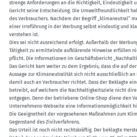
strenge Anfor­de­rungen an die Richtigkeit, Eindeu­tigkei
Gericht seine Entscheidung. Die Umwelt­freund­lichkeit h
des Verbrau­chers. Nachdem der Begriff „klima­neutral“ m
einer Irreführung in der Werbung selbst eindeutig und kl
verstehen ist.
Dies sei nicht ausrei­chend erfolgt. Außerhalb der Werbu
Tätigkeit zu ermit­telnde aufklä­rende Hinweise erfüllen ni
pflicht. Die Infor­ma­tionen im Geschäfts­be­richt „Nachhal­
Das Gericht kam weiter zu dem Ergebnis, dass die auf der
Aussage zur Klima­neu­tra­lität sich nicht ausschlie­ßlich a
damit auch an Verbraucher richtet. Dass der Beklagte ein
betreibt, auf welchem die Nachhal­tig­keits­ziele nicht di
entgegen. Denn der betriebene Online-Shop diene den Ver
Unter­nehmens-Webseite eine Infor­ma­ti­ons­mög­lichkeit h
Die Geeig­netheit der vorge­se­henen Maßnahmen zum Klima­sc
Gegen­stand des Zivil­ver­fahrens.
Das Urteil ist noch nicht rechts­kräftig. Der beklagte Hers