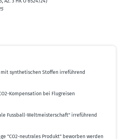
5, Az. 3 HK O 6524/24)
25
it synthe­ti­schen Stoffen irreführend
CO2-Kompen­sation bei Flugreisen
ale Fussball-Weltmeis­ter­schaft" irreführend
ssage "CO2-neutrales Produkt" beworben werden