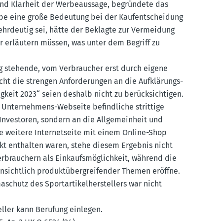
t und Klarheit der Werbe­aussage, begründete das
abe eine große Bedeutung bei der Kaufent­scheidung
ehrdeutig sei, hätte der Beklagte zur Vermeidung
ar erläutern müssen, was unter dem Begriff zu
ng stehende, vom Verbraucher erst durch eigene
cht die strengen Anfor­de­rungen an die Aufklä­rungs­
tigkeit 2023“ seien deshalb nicht zu berück­sich­tigen.
 Unter­nehmens-Webseite befind­liche strittige
n Inves­toren, sondern an die Allge­meinheit und
e weitere Inter­net­seite mit einem Online-Shop
rekt enthalten waren, stehe diesem Ergebnis nicht
brau­chern als Einkaufs­mög­lichkeit, während die
insichtlich produkt­über­grei­fender Themen eröffne.
hutz des Sport­ar­ti­kel­her­stellers war nicht
teller kann Berufung einlegen.