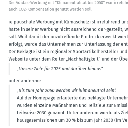
Die Adidas-Werbung mit "Klima­neu­tra­lität bis 2050" war irreführ
auch CO2-Kompen­sation genutzt werden soll.
ie pauschale Werbung mit Klima­schutz ist irreführend und u
hatte in seiner Werbung nicht ausrei­chend dar-gestellt, wi
soll. Weil damit der unzutref­fende Eindruck erweckt wurde,
erfolgt, wurde das Unter­nehmen zur Unter­lassung der ent
Der Beklagte ist ein regio­naler Sport­ar­ti­kel­her­steller 
Webseite unter dem Reiter „Nachhal­tigkeit“ und der Übe
„Unsere Ziele für 2025 und darüber hinaus“
unter anderem:
„Bis zum Jahr 2050 werden wir klima­neutral sein“.
Auf der Homepage erläu­terte das beklagte Unter­nehme
wurden einzelne Maßnahmen und Teilziele zur Emissi­o
teilweise 2030 genannt. Unter anderem wurde als Ziel
haus­gas­emis­sionen um 30 % bis zum Jahr 2030 (im Ve