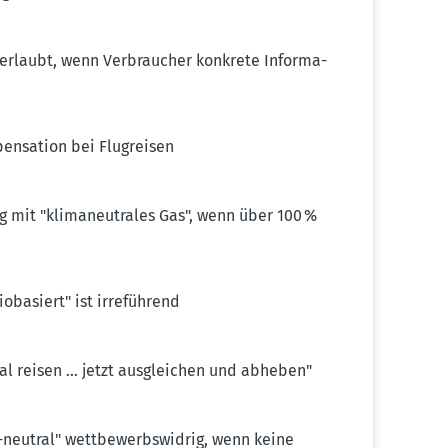
 erlaubt, wenn Verbraucher konkrete Infor­ma­
en­sation bei Flugreisen
mit "klima­neu­trales Gas", wenn über 100 %
oba­siert" ist irreführend
al reisen … jetzt ausgleichen und abheben"
eutral" wettbe­werbs­widrig, wenn keine