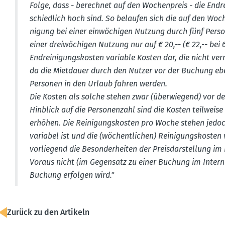
Folge, dass - berechnet auf den Wochen­preis - die Endr
schiedlich hoch sind. So belaufen sich die auf den Woch
nigung bei einer einwö­chigen Nutzung durch fünf Person
einer dreiwö­chigen Nutzung nur auf € 20,-- (€ 22,-- bei
Endrei­ni­gungs­kosten variable Kosten dar, die nicht ve
da die Mietdauer durch den Nutzer vor der Buchung eben
Personen in den Urlaub fahren werden.
Die Kosten als solche stehen zwar (überwiegend) vor der
Hinblick auf die Perso­nenzahl sind die Kosten teilweis
erhöhen. Die Reini­gungs­kosten pro Woche stehen jedoc
variabel ist und die (wöchent­lichen) Reini­gungs­kosten
vorliegend die Beson­der­heiten der Preis­dar­stellung im 
Voraus nicht (im Gegensatz zu einer Buchung im Interne
Buchung erfolgen wird."
Zurück zu den Artikeln