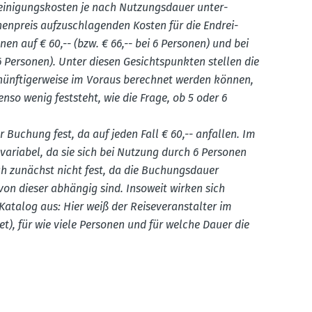
ei­ni­gungs­kosten je nach Nutzungs­dauer unter­
en­preis aufzu­schla­genden Kosten für die Endrei­
en auf € 60,-- (bzw. € 66,-- bei 6 Personen) und bei
 6 Personen). Unter diesen Gesichts­punkten stellen die
rnünf­ti­ger­weise im Voraus berechnet werden können,
so wenig feststeht, wie die Frage, ob 5 oder 6
 Buchung fest, da auf jeden Fall € 60,-- anfallen. Im
e variabel, da sie sich bei Nutzung durch 6 Personen
h zunächst nicht fest, da die Buchungs­dauer
 von dieser abhängig sind. Insoweit wirken sich
Katalog aus: Hier weiß der Reise­ver­an­stalter im
t), für wie viele Personen und für welche Dauer die