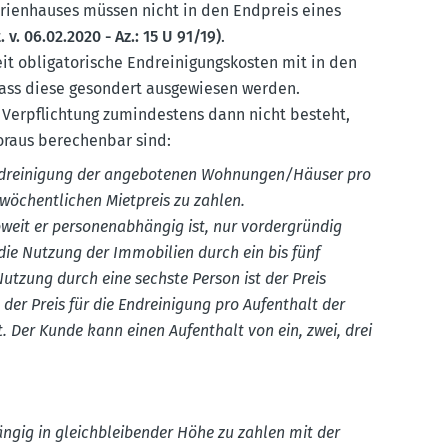
erien­hauses müssen nicht in den Endpreis eines
v. 06.02.2020 - Az.: 15 U 91/19)
.
t obliga­to­rische Endrei­ni­gungs­kosten mit in den
ass diese gesondert ausge­wiesen werden.
 Verpflichtung zumin­destens dann nicht besteht,
voraus berechenbar sind:
ndrei­nigung der angebo­tenen Wohnungen/Häuser pro
 wöchent­lichen Mietpreis zu zahlen.
eit er perso­nen­ab­hängig ist, nur vorder­gründig
r die Nutzung der Immobilien durch ein bis fünf
 Nutzung durch eine sechste Person ist der Preis
t der Preis für die Endrei­nigung pro Aufenthalt der
t. Der Kunde kann einen Aufenthalt von ein, zwei, drei
ängig in gleich­blei­bender Höhe zu zahlen mit der