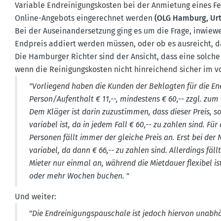
Variable Endrei­ni­gungs­kosten bei der Anmietung eines F
Online-Angebots einge­rechnet werden
(OLG Hamburg, Urt. 
Bei der Ausein­an­der­setzung ging es um die Frage, inwiewei
Endpreis addiert werden müssen, oder ob es ausreicht, d
Die Hamburger Richter sind der Ansicht, dass eine solche
wenn die Reini­gungs­kosten nicht hinrei­chend sicher im 
"Vorliegend haben die Kunden der Beklagten für die E
Person/Aufenthalt € 11,--, mindestens € 60,-- zzgl. zum
Dem Kläger ist darin zuzustimmen, dass dieser Preis, sow
variabel ist, da in jedem Fall € 60,-- zu zahlen sind. Fü
Personen fällt immer der gleiche Preis an. Erst bei der
variabel, da dann € 66,-- zu zahlen sind. Aller­dings fäll
Mieter nur einmal an, während die Mietdauer flexibel is
oder mehr Wochen buchen.
"
Und weiter:
"
Die Endrei­ni­gungs­pau­schale ist jedoch hiervon unabh