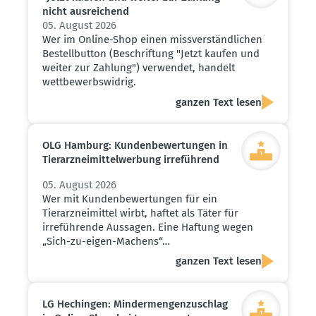
nicht ausrei­chend
05. August 2026
Wer im Online-Shop einen missverständlichen
Bestellbutton (Beschriftung "Jetzt kaufen und
weiter zur Zahlung") verwendet, handelt
wettbewerbswidrig.
ganzen Text lesen
OLG Hamburg: Kunden­be­wer­tungen in
Tierarz­nei­mit­tel­werbung irreführend
05. August 2026
Wer mit Kundenbewertungen für ein
Tierarzneimittel wirbt, haftet als Täter für
irreführende Aussagen. Eine Haftung wegen
„Sich-zu-eigen-Machens“…
ganzen Text lesen
LG Hechingen: Minder­men­gen­zu­schlag