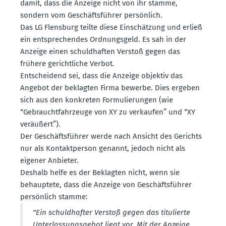
damit, dass die Anzeige nicht von ihr stamme,
sondern vom Geschäfts­führer persönlich.
Das LG Flensburg teilte diese Einschätzung und erließ
ein entspre­chendes Ordnungsgeld. Es sah in der
Anzeige einen schuld­haften Verstoß gegen das
frühere gericht­liche Verbot.
Entscheidend sei, dass die Anzeige objektiv das
Angebot der beklagten Firma bewerbe. Dies ergeben
sich aus den konkreten Formu­lie­rungen (wie
“Gebraucht­fahr­zeuge von XY zu verkaufen” und “XY
veräußert”).
Der Geschäfts­führer werde nach Ansicht des Gerichts
nur als Kontakt­person genannt, jedoch nicht als
eigener Anbieter.
Deshalb helfe es der Beklagten nicht, wenn sie
behauptete, dass die Anzeige von Geschäfts­führer
persönlich stamme:
"Ein schuld­hafter Verstoß gegen das titulierte
Unter­las­sungs­gebot liegt vor. Mit der Anzeige