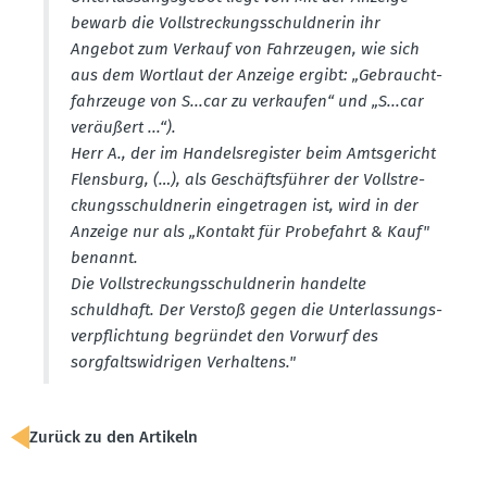
bewarb die Vollstre­ckungs­schuld­nerin ihr
Angebot zum Verkauf von Fahrzeugen, wie sich
aus dem Wortlaut der Anzeige ergibt: „Gebraucht­
fahr­zeuge von S...car zu verkaufen“ und „S...car
veräußert ...“).
Herr A., der im Handels­re­gister beim Amtsge­richt
Flensburg, (…), als Geschäfts­führer der Vollstre­
ckungs­schuld­nerin einge­tragen ist, wird in der
Anzeige nur als „Kontakt für Probe­fahrt & Kauf"
benannt.
Die Vollstre­ckungs­schuld­nerin handelte
schuldhaft. Der Verstoß gegen die Unter­las­sungs­
ver­pflichtung begründet den Vorwurf des
sorgfalts­wid­rigen Verhaltens."
Zurück zu den Artikeln