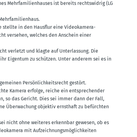
 Mehrfa­mi­li­en­hauses ist bereits rechts­widrig (LG
ehrfa­mi­li­enhaus.
e stellte in den Hausflur eine Video­kamera-
icht versehen, welches den Anschein einer
echt verletzt und klagte auf Unter­lassung. Die
i, ihr Eigentum zu schützen. Unter anderem sei es in
­meinen Persön­lich­keits­recht gestört.
hte Kamera erfolge, reiche ein entspre­chender
n, so das Gericht. Dies sei immer dann der Fall,
e Überwa­chung objektiv ernsthaft zu befürchten
 sei nicht ohne weiteres erkennbar gewesen, ob es
eo­kamera mit Aufzeich­nungs­mög­lich­keiten