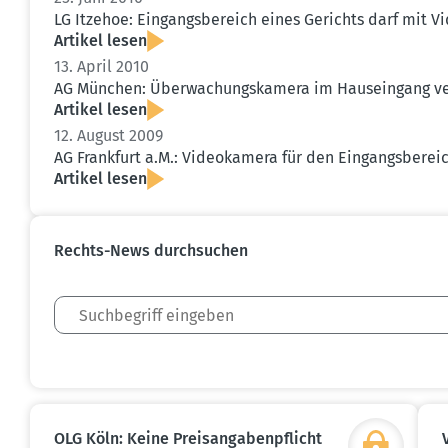
LG Itzehoe: Eingangs­be­reich eines Gerichts darf mit
Artikel lesen
13. April 2010
AG München: Überwa­chungs­kamera im Hauseingang verle
Artikel lesen
12. August 2009
AG Frankfurt a.M.: Video­kamera für den Eingangs­be­rei
Artikel lesen
Rechts-News durch­suchen
OLG Köln: Keine Preis­an­ga­ben­pflicht