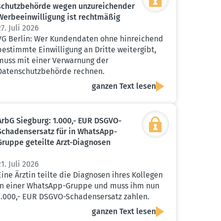
schutz­be­hörde wegen unzurei­chender
Werbe­ein­wil­ligung ist recht­mäßig
27. Juli 2026
VG Berlin: Wer Kundendaten ohne hinreichend
bestimmte Einwilligung an Dritte weitergibt,
muss mit einer Verwarnung der
Datenschutzbehörde rechnen.
ganzen Text lesen
ArbG Siegburg: 1.000,- EUR DSGVO-
Schadens­ersatz für in WhatsApp-
Gruppe geteilte Arzt-Diagnosen
21. Juli 2026
Eine Ärztin teilte die Diagnosen ihres Kollegen
in einer WhatsApp-Gruppe und muss ihm nun
1.000,- EUR DSGVO-Schadensersatz zahlen.
ganzen Text lesen