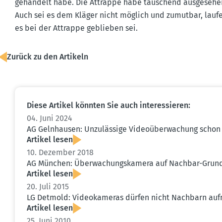
gehandelt habe. Die Attrappe habe täuschend ausge­sehe
Auch sei es dem Kläger nicht möglich und zumutbar, lau
es bei der Attrappe geblieben sei.
Zurück zu den Artikeln
Diese Artikel könnten Sie auch inter­es­sieren:
04. Juni 2024
AG Gelnhausen: Unzulässige Video­über­wa­chung scho
Artikel lesen
10. Dezember 2018
AG München: Überwa­chungs­kamera auf Nachbar-Grund­s
Artikel lesen
20. Juli 2015
LG Detmold: Video­ka­meras dürfen nicht Nachbarn a
Artikel lesen
25. Juni 2010