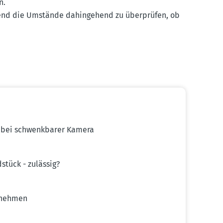
n.
fend die Umstände dahin­gehend zu überprüfen, ob
n bei schwenk­barer Kamera
tück - zulässig?
ufnehmen