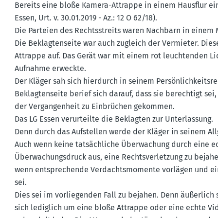
Bereits eine bloße Kamera-Attrappe in einem Hausflur eines
Essen, Urt. v. 30.01.2019 - Az.: 12 O 62/18).
Die Parteien des Rechts­streits waren Nachbarn in einem M
Die Beklag­ten­seite war auch zugleich der Vermieter. Dies
Attrappe auf. Das Gerät war mit einem rot leuch­tenden L
Aufnahme erweckte.
Der Kläger sah sich hierdurch in seinem Persön­lich­keits­r
Beklag­ten­seite berief sich darauf, dass sie berechtigt se
der Vergan­genheit zu Einbrüchen gekommen.
Das LG Essen verur­teilte die Beklagten zur Unter­lassung.
Denn durch das Aufstellen werde der Kläger in seinem Allge
Auch wenn keine tatsäch­liche Überwa­chung durch eine ec
Überwa­chungs­druck aus, eine Rechts­ver­letzung zu bejahe
wenn entspre­chende Verdachts­mo­mente vorlägen und ein
sei.
Dies sei im vorlie­genden Fall zu bejahen. Denn äußerlich
sich lediglich um eine bloße Attrappe oder eine echte Vid