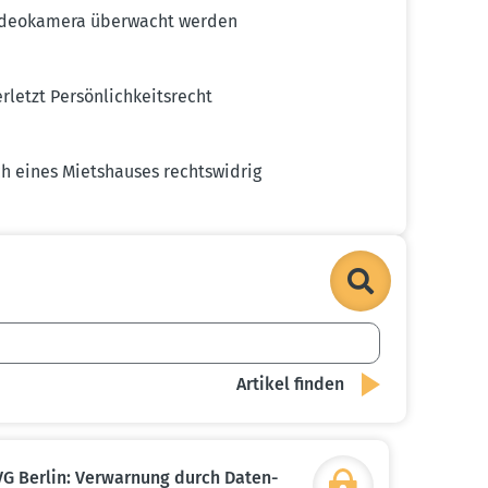
 Video­kamera überwacht werden
tzt Persön­lich­keits­recht
ch eines Miets­hauses rechts­widrig
VG Berlin: Verwarnung durch Daten­