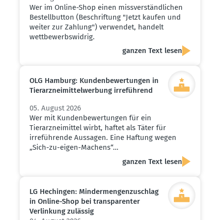
Wer im Online-Shop einen missverständlichen
Bestellbutton (Beschriftung "Jetzt kaufen und
weiter zur Zahlung") verwendet, handelt
wettbewerbswidrig.
ganzen Text lesen
OLG Hamburg: Kunden­be­wer­tungen in
Tierarz­nei­mit­tel­werbung irreführend
05. August 2026
Wer mit Kundenbewertungen für ein
Tierarzneimittel wirbt, haftet als Täter für
irreführende Aussagen. Eine Haftung wegen
„Sich-zu-eigen-Machens“…
ganzen Text lesen
LG Hechingen: Minder­men­gen­zu­schlag
in Online-Shop bei trans­pa­renter
Verlinkung zulässig