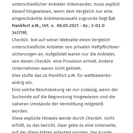
unter­schied­licher Anbieter mitein­ander, muss explizit
darauf hinge­wiesen, wenn dem Vergleich nur eine
einge­schränkte Anbie­ter­auswahl zugrunde liegt
(LG
Frankfurt a.M., Urt. v. 06.05.2021 - Az.: 2-03 O
347/19)
.
Check24
bot auf seiner Webseite einen Vergleich
unter­schied­liche Anbieter von privaten Haftpflicht­ver­
si­che­rungen an. Aufge­listet waren nur die Anbieter,
von denen
Check24
eine Provision erhielt. Andere
Unter­nehmen waren nicht gelistet.
Dies stufte das LG Frankfurt a.M. für wettbe­werbs­
widrig ein.
Eine solche Beschränkung sei nur zulässig, wenn der
Suchende auf die Begrenzung hinge­wiesen und die
näheren Umstände der Vermittlung mitge­teilt
würden.
Diese explizite Hinweis werde durch
Check24
nicht
erfüllt, so das Gericht. Zwar gebe es eine Unter­seite,
auf der diese Fakten erläutert würden. Der Kunde