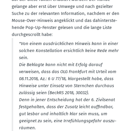
gelange aber erst über Umwege und nach gezielter
Suche zu der relevanten Infor­mation, nachdem er den
Mouse-Over-Hinweis angeklickt und das dahin­ter­ste­
hende Pop-Up-Fenster gelesen und die lange Liste
durch­ge­s­crollt habe:
"Von einem ausdrück­lichen Hinweis kann in einer
solchen Konstel­lation ersichtlich keine Rede mehr
sein.
Die Beklagte kann nicht mit Erfolg darauf
verweisen, dass das OLG Frankfurt mit Urteil vom
08.11.2018, Az.: 6 U 77/18, klarge­stellt habe, dass
Hinweise unter Einsatz von Sternchen durchaus
zulässig seien (BeckRS 2018, 30032).
Denn in jener Entscheidung hat der 6. Zivil­senat
festge­halten, dass der Zusatz leicht auffindbar,
gut lesbar und inhaltlich klar sein muss, um
geeignet zu sein, eine Irrefüh­lungs­gefahr auszu­
räumen.