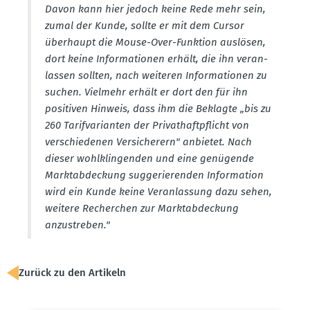
Davon kann hier jedoch keine Rede mehr sein,
zumal der Kunde, sollte er mit dem Cursor
überhaupt die Mouse-Over-Funktion auslösen,
dort keine Infor­ma­tionen erhält, die ihn veran­
lassen sollten, nach weiteren Infor­ma­tionen zu
suchen. Vielmehr erhält er dort den für ihn
positiven Hinweis, dass ihm die Beklagte „bis zu
260 Tarif­va­ri­anten der Privat­haft­pflicht von
verschie­denen Versi­cherern" anbietet. Nach
dieser wohlklin­genden und eine genügende
Markt­ab­de­ckung sugge­rie­renden Infor­mation
wird ein Kunde keine Veran­lassung dazu sehen,
weitere Recherchen zur Markt­ab­de­ckung
anzustreben."
Zurück zu den Artikeln