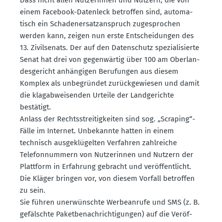
einem Facebook-Datenleck betroffen sind, automa­
tisch ein Schaden­er­satz­an­spruch zugesprochen
werden kann, zeigen nun erste Entschei­dungen des
13. Zivil­senats. Der auf den Daten­schutz spezia­li­sierte
Senat hat drei von gegen­wärtig über 100 am Oberlan­
des­ge­richt anhän­gigen Berufungen aus diesem
Komplex als unbegründet zurück­ge­wiesen und damit
die klagab­wei­senden Urteile der Landge­richte
bestätigt.
Anlass der Rechts­strei­tig­keiten sind sog. „Scraping“-
Fälle im Internet. Unbekannte hatten in einem
technisch ausge­klü­gelten Verfahren zahlreiche
Telefon­nummern von Nutze­rinnen und Nutzern der
Plattform in Erfahrung gebracht und veröf­fent­licht.
Die Kläger bringen vor, von diesem Vorfall betroffen
zu sein.
Sie führen unerwünschte Werbe­anrufe und SMS (z. B.
gefälschte Paket­be­nach­rich­ti­gungen) auf die Veröf­