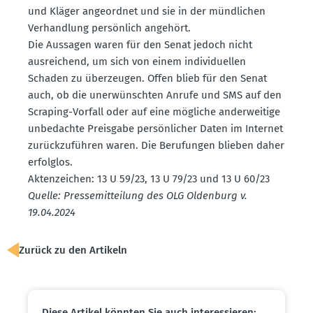
und Kläger angeordnet und sie in der mündlichen
Verhandlung persönlich angehört.
Die Aussagen waren für den Senat jedoch nicht
ausrei­chend, um sich von einem indivi­du­ellen
Schaden zu überzeugen. Offen blieb für den Senat
auch, ob die unerwünschten Anrufe und SMS auf den
Scraping-Vorfall oder auf eine mögliche ander­weitige
unbedachte Preisgabe persön­licher Daten im Internet
zurück­zu­führen waren. Die Berufungen blieben daher
erfolglos.
Akten­zeichen: 13 U 59/23, 13 U 79/23 und 13 U 60/23
Quelle: Presse­mit­teilung des OLG Oldenburg v.
19.04.2024
Zurück zu den Artikeln
Diese Artikel könnten Sie auch inter­es­sieren: