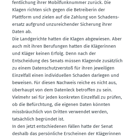
fent­li­chung ihrer Mobil­funk­nummer zurück. Die
Klagen richten sich gegen die Betrei­berin der
Plattform und zielen auf die Zahlung von Schadens­
ersatz aufgrund unzurei­chender Sicherung ihrer
Daten ab.
Die Landge­richte hatten die Klagen abgewiesen. Aber
auch mit ihren Berufungen hatten die Kläge­rinnen
und Kläger keinen Erfolg. Denn nach der
Entscheidung des Senats müssen Klagende zusätzlich
zu einem Daten­schutz­verstoß für ihren jewei­ligen
Einzelfall einen indivi­du­ellen Schaden darlegen und
beweisen. Für diesen Nachweis reiche es nicht aus,
überhaupt von dem Datenleck betroffen zu sein.
Vielmehr sei für jeden konkreten Einzelfall zu prüfen,
ob die Befürchtung, die eigenen Daten könnten
missbräuchlich von Dritten verwendet werden,
tatsächlich begründet ist.
In den jetzt entschie­denen Fällen hatte der Senat
deshalb das persön­liche Erscheinen der Kläge­rinnen