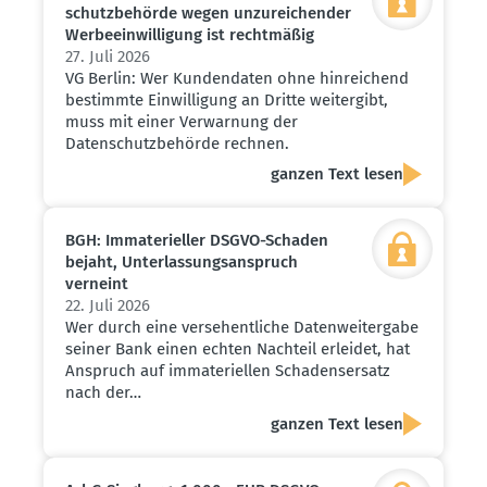
schutz­be­hörde wegen unzurei­chender
Werbe­ein­wil­ligung ist recht­mäßig
27. Juli 2026
VG Berlin: Wer Kundendaten ohne hinreichend
bestimmte Einwilligung an Dritte weitergibt,
muss mit einer Verwarnung der
Datenschutzbehörde rechnen.
ganzen Text lesen
BGH: Immate­ri­eller DSGVO-Schaden
bejaht, Unter­las­sungs­an­spruch
verneint
22. Juli 2026
Wer durch eine versehentliche Datenweitergabe
seiner Bank einen echten Nachteil erleidet, hat
Anspruch auf immateriellen Schadensersatz
nach der…
ganzen Text lesen