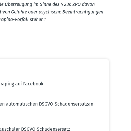
ende Überzeugung im Sinne des § 286 ZPO davon
ven Gefühle oder psychische Beein­träch­ti­gungen
raping-Vorfall stehen."
craping auf Facebook
n automa­ti­schen DSGVO-Schadens­er­satz­an­
pauschaler DSGVO-Schadens­ersatz