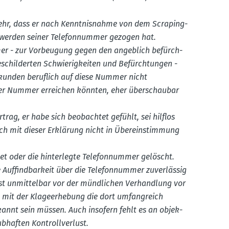
ehr, dass er nach Kennt­nis­nahme von dem Scraping-
­werden seiner Telefon­nummer gezogen hat.
mer - zur Vorbeugung gegen den angeblich befürch­
chil­derten Schwie­rig­keiten und Befürch­tungen -
kunden beruflich auf diese Nummer nicht
ieser Nummer erreichen könnten, eher überschaubar
ortrag, er habe sich beobachtet gefühlt, sei hilflos
ch mit dieser Erklärung nicht in Überein­stimmung
t oder die hinter­legte Telefon­nummer gelöscht.
e Auffind­barkeit über die Telefon­nummer zuver­lässig
st unmit­telbar vor der mündlichen Verhandlung vor
it der Klage­er­hebung die dort umfang­reich
annt sein müssen. Auch insofern fehlt es an objek­
ub­haften Kontroll­verlust.