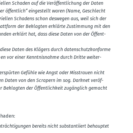
llen Schaden auf die Veröf­fent­li­chung der Daten
mer öffentlich“ einge­stellt waren (Name, Geschlecht
i­ellen Schadens schon deswegen aus, weil sich der
 Plattform der Beklagten erklärte Zustimmung mit den
anden erklärt hat, dass diese Daten von der Öffent­
diese Daten des Klägers durch daten­schutz­kon­forme
men vor einer Kennt­nis­nahme durch Dritte weiter­
erspürten Gefühle wie Angst oder Misstrauen nicht
nen Daten von den Scrapern im sog. Darknet veröf­
 der Beklagten der Öffent­lichkeit zugänglich gemacht
Schaden:
träch­ti­gungen bereits nicht substan­tiiert behauptet