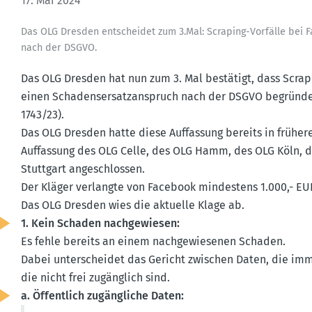
17. Mai 2024
Das OLG Dresden entscheidet zum 3.​Mal: Scraping-Vorfälle bei 
nach der DSGVO.
Das OLG Dresden hat nun zum 3. Mal bestätigt, dass Scrap
einen Schadens­er­satz­an­spruch nach der DSGVO begründen
1743/23).
Das OLG Dresden hatte diese Auffassung bereits in frühere
Auffassung des OLG Celle, des OLG Hamm, des OLG Köln,
Stuttgart angeschlossen.
Der Kläger verlangte von Facebook mindestens 1.000,- EU
Das OLG Dresden wies die aktuelle Klage ab.
1. Kein Schaden nachge­wiesen:
Es fehle bereits an einem nachge­wie­senen Schaden.
Dabei unter­scheidet das Gericht zwischen Daten, die imme
die nicht frei zugänglich sind.
a. Öffentlich zugäng­liche Daten: