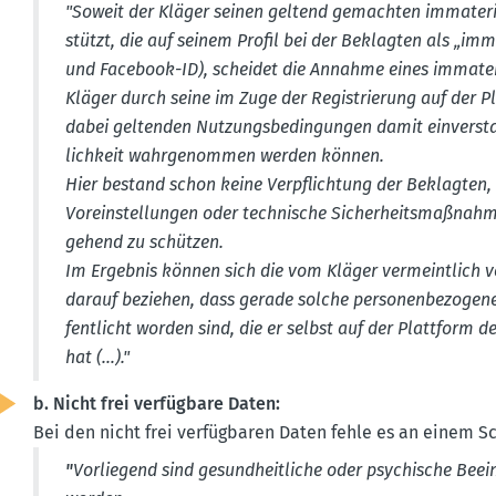
"Soweit der Kläger seinen geltend gemachten immate­ri­e
stützt, die auf seinem Profil bei der Beklagten als „im
und Facebook-ID), scheidet die Annahme eines immate­r
Kläger durch seine im Zuge der Regis­trierung auf der
dabei geltenden Nutzungs­be­din­gungen damit einver­st
lichkeit wahrge­nommen werden können.
Hier bestand schon keine Verpflichtung der Beklagten, 
Vorein­stel­lungen oder technische Sicher­heits­maß­nah
gehend zu schützen.
Im Ergebnis können sich die vom Kläger vermeintlich v
darauf beziehen, dass gerade solche perso­nen­be­zo­ge
fent­licht worden sind, die er selbst auf der Plattform
hat (…)."
b. Nicht frei verfügbare Daten:
Bei den nicht frei verfüg­baren Daten fehle es an einem 
"
Vorliegend sind gesund­heit­liche oder psychische Beein­