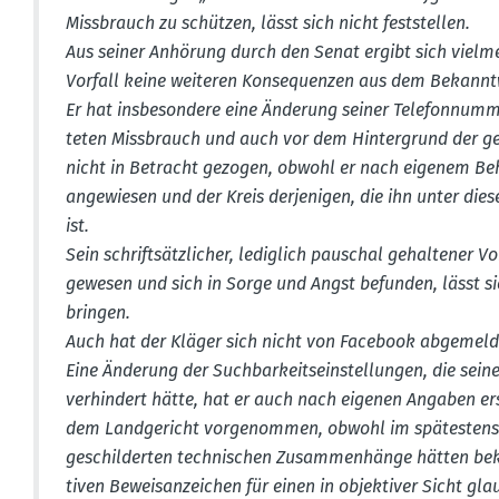
Missbrauch zu schützen, lässt sich nicht feststellen.
Aus seiner Anhörung durch den Senat ergibt sich vielm
Vorfall keine weiteren Konse­quenzen aus dem Bekannt
Er hat insbe­sondere eine Änderung seiner Telefon­num
teten Missbrauch und auch vor dem Hinter­grund der ges
nicht in Betracht gezogen, obwohl er nach eigenem Be
angewiesen und der Kreis derje­nigen, die ihn unter d
ist.
Sein schrift­sätz­licher, lediglich pauschal gehal­tener V
gewesen und sich in Sorge und Angst befunden, lässt si
bringen.
Auch hat der Kläger sich nicht von Facebook abgemelde
Eine Änderung der Suchbar­keits­ein­stel­lungen, die sein
verhindert hätte, hat er auch nach eigenen Angaben er
dem Landge­richt vorge­nommen, obwohl im spätestens m
geschil­derten techni­schen Zusam­men­hänge hätten bek
tiven Beweis­an­zeichen für einen in objek­tiver Sicht gla