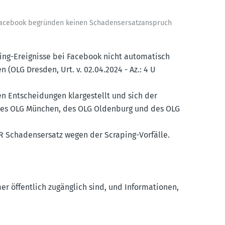
Facebook begründen keinen Schadens­er­satz­an­spruch
ing-Ereig­nisse bei Facebook nicht automa­tisch
 (OLG Dresden, Urt. v. 02.04.2024 - Az.: 4 U
n Entschei­dungen klarge­stellt und sich der
 des OLG München, des OLG Oldenburg und des OLG
R Schadens­ersatz wegen der Scraping-Vorfälle.
r öffentlich zugänglich sind, und Infor­ma­tionen,