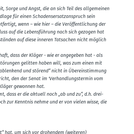
, Sorge und Angst, die an sich Teil des allge­meinen
dlage für einen Schadens­er­satz­an­spruch sein
fertigt, wenn – wie hier – die Veröf­fent­li­chung der
fluss auf die Lebens­führung nach sich gezogen hat
tänden auf diese inneren Tatsachen nicht möglich
haft, dass der Kläger - wie er angegeben hat - als
ö­rungen gelitten haben will, was zum einen mit
 „ablenkend und störend“ nicht in Überein­stimmung
icht, den der Senat im 'Verhand­lungs­termin vom
 Kläger gewonnen hat.
, dass er die aktuell noch „ab und zu“, d.h. drei-
 zur Kenntnis nehme und er von vielen wisse, die
et“ hat, um sich vor drohendem (weiteren)