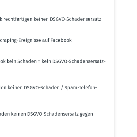
 recht­fer­tigen keinen DSGVO-Schadens­ersatz
craping-Ereig­nisse auf Facebook
ook kein Schaden = kein DSGVO-Schadens­er­satz­
nden keinen DSGVO-Schaden / Spam-Telefon­
ünden keinen DSGVO-Schadens­ersatz gegen