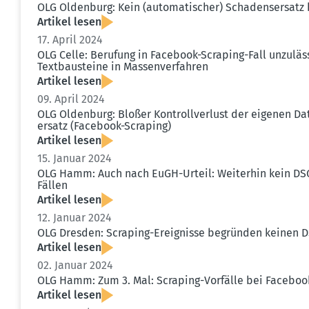
OLG Oldenburg: Kein (automa­ti­scher) Schadens­ersatz
Artikel lesen
17. April 2024
OLG Celle: Berufung in Facebook-Scraping-Fall unzuläss
Textbau­steine in Massen­ver­fahren
Artikel lesen
09. April 2024
OLG Oldenburg: Bloßer Kontroll­verlust der eigenen 
ersatz (Facebook-Scraping)
Artikel lesen
15. Januar 2024
OLG Hamm: Auch nach EuGH-Urteil: Weiterhin kein DS
Fällen
Artikel lesen
12. Januar 2024
OLG Dresden: Scraping-Ereig­nisse begründen keinen 
Artikel lesen
02. Januar 2024
OLG Hamm: Zum 3. Mal: Scraping-Vorfälle bei Facebook
Artikel lesen