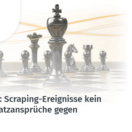
Scraping-Ereig­nisse kein
tz­an­sprüche gegen