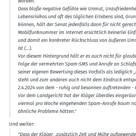
worden.
Dass bloße negative Gefühle wie Unmut, Unzufrie­denheit
Lebens­ri­sikos und oft des täglichen Erlebens sind, Grun
können, hält der Senat jeden­falls dann für nicht gerecht­
Mobil­funk­nummer im Internet ersichtlich keinerlei Ein
und damit ein konkreter Rückschluss von äußeren Ums
ist (…).
Vor diesem Hinter­grund hält er es auch nicht für glaub
Folge der vermehrten Spam-SMS und Anrufe an Schlaf­st
seiner eigenen Bewertung dieses Vorfalls als lediglich
steht und zum anderen auch nicht dem Eindruck entspr
2.4.2024 von dem - ruhig und besonnen auftre­tenden -
Vor dem Landge­richt hat der Kläger überdies einge­räumt
viermal pro Woche einge­henden Spam-Anrufe kaum noch
ähnliche Probleme hätten."
Und weiter:
"Dass der Kläger „zusätzlich Zeit und Mühe aufge­wend