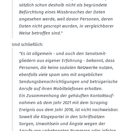
sätzlich schon deshalb nicht als begründete
Befürchtung eines Missbrauches der Daten
angesehen werde, weil davon Personen, deren
Daten nicht gescrapt wurden, in vergleich­barer
Weise betroffen sind."
Und schlie­ßlich:
"Es ist allgemein - und auch den Senats­mit­
gliedern aus eigener Erfahrung - bekannt, dass
Personen, die keine sozialen Netzwerke nutzen,
ebenfalls viele spam sms mit angeb­lichen
Sendungs­be­nach­rich­ti­gungen und betrü­ge­rische
Anrufe auf ihren Mobil­te­le­fonen erhalten.
Ein Zusam­menhang der gehäuften Kontakt­auf­
nahmen ab dem Jahr 2021 mit dem Scraping
Ereignis aus dem Jahr 2018, ist nicht nachweisbar.
Soweit die Klage­partei in den Schrift­sätzen
Sorgen, Unwohlsein und Ängste wegen der
Anrufe von unbekannten Nummern oder infolge