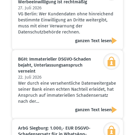
Werbe­ein­wil­ligung ist recht­mäßig
27. Juli 2026
VG Berlin: Wer Kundendaten ohne hinreichend
bestimmte Einwilligung an Dritte weitergibt,
muss mit einer Verwarnung der
Datenschutzbehörde rechnen.
ganzen Text lesen
BGH: Immate­ri­eller DSGVO-Schaden
bejaht, Unter­las­sungs­an­spruch
verneint
22. Juli 2026
Wer durch eine versehentliche Datenweitergabe
seiner Bank einen echten Nachteil erleidet, hat
Anspruch auf immateriellen Schadensersatz
nach der…
ganzen Text lesen
ArbG Siegburg: 1.000,- EUR DSGVO-
Schadens­ersatz für in WhatsApp-