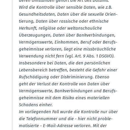
deren Umständen gehört die Art des Datums.
Wird die Kontrolle über sensible Daten, wie z.B.
Gesund­heits­daten, Daten über die sexuelle Orien­
tierung, Daten über rassische oder ethnische
Herkunft, religiöse oder weltan­schau­liche
Überzeu­gungen, Daten über Bankver­bin­dungen,
Vermö­gens­werte, Einkommen, Beruf oder Berufs­
ge­heim­nisse verloren, liegt eine missbräuch­liche
Verwendung nicht fern (vgl. Art. 9 Abs. 1 DSGVO).
Insbe­sondere bei Daten, die den persön­lichen
Lebens­be­reich betreffen, besteht die Gefahr einer
Rufschä­digung oder Diskri­mi­nierung. Ebenso
geht der Verlust der Kontrolle von Daten über
Vermö­gens­werte, Bankver­bin­dungen und Berufs­
ge­heim­nisse mit dem Risiko eines materi­ellen
Schadens einher.
Im vorlie­genden Fall wurde die Kontrolle nur über
die Telefon­nummer und die - hier nicht proble­
ma­ti­sierte - E-Mail-Adresse verloren. Mit der