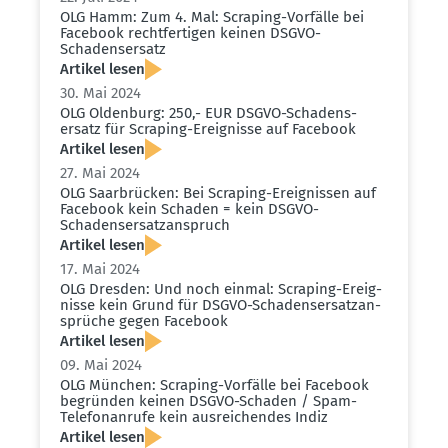
OLG Hamm: Zum 4. Mal: Scraping-Vorfälle bei
Facebook recht­fer­tigen keinen DSGVO-
Schadens­ersatz
Artikel lesen
30. Mai 2024
OLG Oldenburg: 250,- EUR DSGVO-Schadens­
ersatz für Scraping-Ereig­nisse auf Facebook
Artikel lesen
27. Mai 2024
OLG Saarbrücken: Bei Scraping-Ereig­nissen auf
Facebook kein Schaden = kein DSGVO-
Schadens­er­satz­an­spruch
Artikel lesen
17. Mai 2024
OLG Dresden: Und noch einmal: Scraping-Ereig­
nisse kein Grund für DSGVO-Schadens­er­satz­an­
sprüche gegen Facebook
Artikel lesen
09. Mai 2024
OLG München: Scraping-Vorfälle bei Facebook
begründen keinen DSGVO-Schaden / Spam-
Telefon­anrufe kein ausrei­chendes Indiz
Artikel lesen