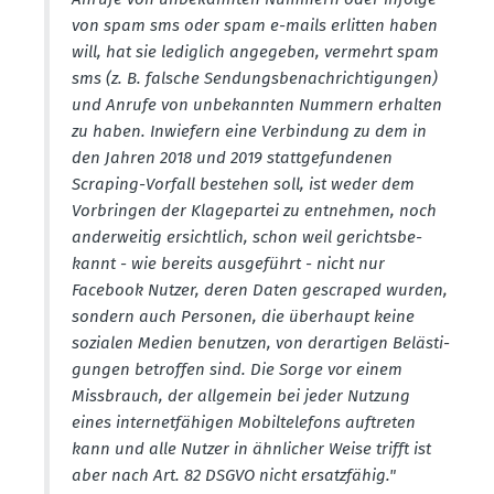
von spam sms oder spam e-mails erlitten haben
will, hat sie lediglich angegeben, vermehrt spam
sms (z. B. falsche Sendungs­be­nach­rich­ti­gungen)
und Anrufe von unbekannten Nummern erhalten
zu haben. Inwiefern eine Verbindung zu dem in
den Jahren 2018 und 2019 statt­ge­fun­denen
Scraping-Vorfall bestehen soll, ist weder dem
Vorbringen der Klage­partei zu entnehmen, noch
ander­weitig ersichtlich, schon weil gerichts­be­
kannt - wie bereits ausge­führt - nicht nur
Facebook Nutzer, deren Daten gescraped wurden,
sondern auch Personen, die überhaupt keine
sozialen Medien benutzen, von derar­tigen Beläs­ti­
gungen betroffen sind. Die Sorge vor einem
Missbrauch, der allgemein bei jeder Nutzung
eines inter­net­fä­higen Mobil­te­lefons auftreten
kann und alle Nutzer in ähnlicher Weise trifft ist
aber nach Art. 82 DSGVO nicht ersatz­fähig."