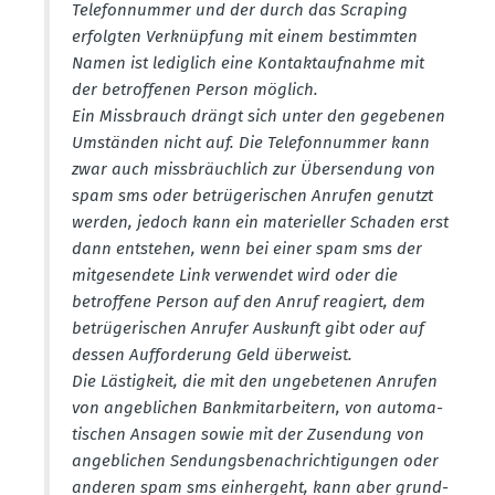
Telefon­nummer und der durch das Scraping
erfolgten Verknüpfung mit einem bestimmten
Namen ist lediglich eine Kontakt­auf­nahme mit
der betrof­fenen Person möglich.
Ein Missbrauch drängt sich unter den gegebenen
Umständen nicht auf. Die Telefon­nummer kann
zwar auch missbräuchlich zur Übersendung von
spam sms oder betrü­ge­ri­schen Anrufen genutzt
werden, jedoch kann ein materi­eller Schaden erst
dann entstehen, wenn bei einer spam sms der
mitge­sendete Link verwendet wird oder die
betroffene Person auf den Anruf reagiert, dem
betrü­ge­ri­schen Anrufer Auskunft gibt oder auf
dessen Auffor­derung Geld überweist.
Die Lästigkeit, die mit den ungebe­tenen Anrufen
von angeb­lichen Bankmit­ar­beitern, von automa­
ti­schen Ansagen sowie mit der Zusendung von
angeb­lichen Sendungs­be­nach­rich­ti­gungen oder
anderen spam sms einhergeht, kann aber grund­