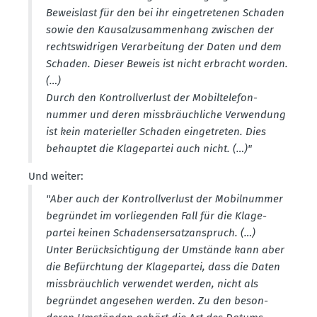
Beweislast für den bei ihr einge­tre­tenen Schaden
sowie den Kausal­zu­sam­menhang zwischen der
rechts­wid­rigen Verar­beitung der Daten und dem
Schaden. Dieser Beweis ist nicht erbracht worden.
(…)
Durch den Kontroll­verlust der Mobil­te­le­fon­
nummer und deren missbräuch­liche Verwendung
ist kein materi­eller Schaden einge­treten. Dies
behauptet die Klage­partei auch nicht. (…)"
Und weiter:
"Aber auch der Kontroll­verlust der Mobil­nummer
begründet im vorlie­genden Fall für die Klage­
partei keinen Schadens­er­satz­an­spruch. (…)
Unter Berück­sich­tigung der Umstände kann aber
die Befürchtung der Klage­partei, dass die Daten
missbräuchlich verwendet werden, nicht als
begründet angesehen werden. Zu den beson­