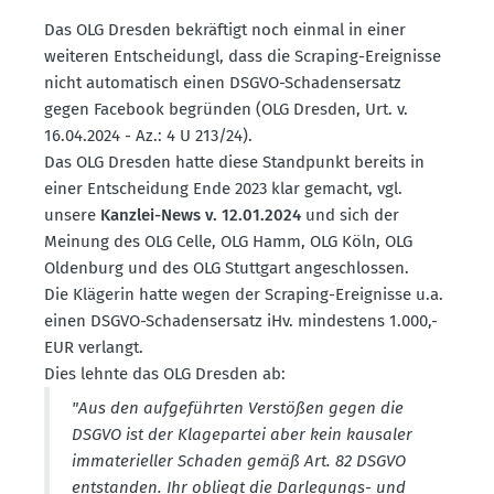
Das OLG Dresden bekräftigt noch einmal in einer
weiteren Entscheidungl, dass die Scraping-Ereig­nisse
nicht automa­tisch einen DSGVO-Schadens­ersatz
gegen Facebook begründen (OLG Dresden, Urt. v.
16.04.2024 - Az.: 4 U 213/24).
Das OLG Dresden hatte diese Stand­punkt bereits in
einer Entscheidung Ende 2023 klar gemacht, vgl.
unsere
Kanzlei-News v. 12.01.2024
und sich der
Meinung des OLG Celle, OLG Hamm, OLG Köln, OLG
Oldenburg und des OLG Stuttgart angeschlossen.
Die Klägerin hatte wegen der Scraping-Ereig­nisse u.a.
einen DSGVO-Schadens­ersatz iHv. mindestens 1.000,-
EUR verlangt.
Dies lehnte das OLG Dresden ab:
"Aus den aufge­führten Verstößen gegen die
DSGVO ist der Klage­partei aber kein kausaler
immate­ri­eller Schaden gemäß Art. 82 DSGVO
entstanden. Ihr obliegt die Darle­gungs- und