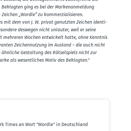
m Beklagten ging es bei der Marken­an­meldung
 Zeichen „Wordle“ zu kommer­zia­li­sieren.
 mit dem von J. W. privat genutzten Zeichen identi­
­sondere deswegen nicht unlauter, weil er seine
eit mehreren Wochen entwi­ckelt hatte, ohne Kenntnis
e­vanten Zeichen­nutzung im Ausland – die auch nicht
ähnliche Gestaltung des Rätsel­spiels nicht zur
rke als wesent­liches Motiv des Beklagten."
rk Times an Wort "Wordle" in Deutschland