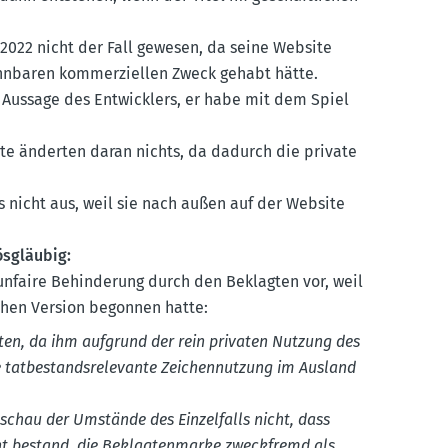
.2022 nicht der Fall gewesen, da seine Website
n­baren kommer­zi­ellen Zweck gehabt hätte.
 Aussage des Entwicklers, er habe mit dem Spiel
hte änderten daran nichts, da dadurch die private
s nicht aus, weil sie nach außen auf der Website
ösgläubig:
nfaire Behin­derung durch den Beklagten vor, weil
chen Version begonnen hatte:
agten, da ihm aufgrund der rein privaten Nutzung des
e tatbe­stands­re­le­vante Zeichen­nutzung im Ausland
chau der Umstände des Einzel­falls nicht, dass
ht bestand, die Beklag­ten­marke zweck­fremd als