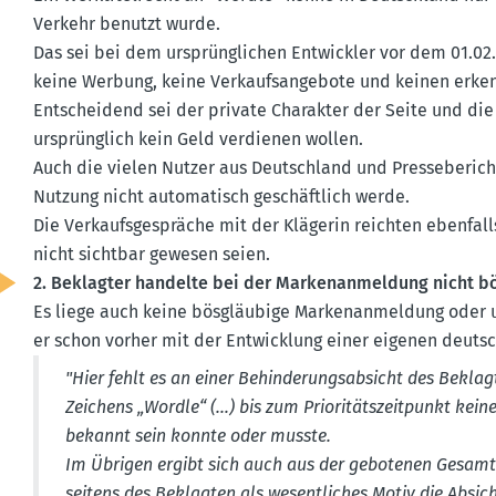
Verkehr benutzt wurde.
Das sei bei dem ursprüng­lichen Entwickler vor dem 01.02
keine Werbung, keine Verkaufs­an­gebote und keinen erken
Entscheidend sei der private Charakter der Seite und die
ursprünglich kein Geld verdienen wollen.
Auch die vielen Nutzer aus Deutschland und Presse­be­ric
Nutzung nicht automa­tisch geschäftlich werde.
Die Verkaufs­ge­spräche mit der Klägerin reichten ebenfall
nicht sichtbar gewesen seien.
2. Beklagter handelte bei der Marken­an­meldung nicht b
Es liege auch keine bösgläubige Marken­an­meldung oder u
er schon vorher mit der Entwicklung einer eigenen deuts
"Hier fehlt es an einer Behin­de­rungs­ab­sicht des Bekl
Zeichens „Wordle“ (…) bis zum Priori­täts­zeit­punkt kein
bekannt sein konnte oder musste.
Im Übrigen ergibt sich auch aus der gebotenen Gesamt­s
seitens des Beklagten als wesent­liches Motiv die Absic