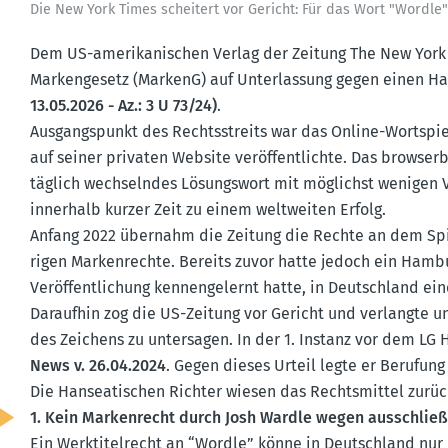
Die New York Times scheitert vor Gericht: Für das Wort "Wordle
Dem US-ameri­ka­ni­schen Verlag der Zeitung The New Yo
Marken­gesetz (MarkenG) auf Unter­lassung gegen einen Ha
13.05.2026 - Az.: 3 U 73/24)
.
Ausgangs­punkt des Rechts­streits war das Online-Wortspie
auf seiner privaten Website veröf­fent­lichte. Das browser­
täglich wechselndes Lösungswort mit möglichst wenigen Ve
innerhalb kurzer Zeit zu einem weltweiten Erfolg.
Anfang 2022 übernahm die Zeitung die Rechte an dem Spi
rigen Marken­rechte. Bereits zuvor hatte jedoch ein Hamb
Veröf­fent­li­chung kennen­ge­lernt hatte, in Deutschland 
Daraufhin zog die US-Zeitung vor Gericht und verlangte 
des Zeichens zu unter­sagen. In der 1. Instanz vor dem LG
News v. 26.04.2024
. Gegen dieses Urteil legte er Berufu
Die Hansea­ti­schen Richter wiesen das Rechts­mittel zurüc
1. Kein Marken­recht durch Josh Wardle wegen ausschlie­ß
Ein Werkti­tel­recht an “Wordle” könne in Deutschland nur