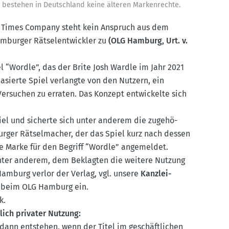
" bestehen in Deutschland keine älteren Marken­rechte.
rk Times Company steht kein Anspruch aus dem
mburger Rätsel­ent­wickler zu
(OLG Hamburg, Urt. v.
l “Wordle”, das der Brite Josh Wardle im Jahr 2021
ba­sierte Spiel verlangte von den Nutzern, ein
rsuchen zu erraten. Das Konzept entwi­ckelte sich
el und sicherte sich unter anderem die zugehö­
urger Rätsel­macher, der das Spiel kurz nach dessen
eine Marke für den Begriff “Wordle” angemeldet.
unter anderem, dem Beklagten die weitere Nutzung
 Hamburg verlor der Verlag, vgl. unsere
Kanzlei-
ng beim OLG Hamburg ein.
k.
lich privater Nutzung:
 dann entstehen, wenn der Titel im geschäft­lichen