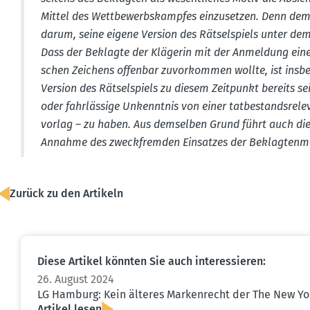
Mittel des Wettbe­werbs­kampfes einzu­setzen. Denn de
darum, seine eigene Version des Rätsel­spiels unter dem
Dass der Beklagte der Klägerin mit der Anmeldung eines
schen Zeichens offenbar zuvor­kommen wollte, ist insbe
Version des Rätsel­spiels zu diesem Zeitpunkt bereits s
oder fahrlässige Unkenntnis von einer tatbe­stands­re­l
vorlag – zu haben. Aus demselben Grund führt auch die 
Annahme des zweck­fremden Einsatzes der Beklag­ten­ma
Zurück zu den Artikeln
Diese Artikel könnten Sie auch inter­es­sieren:
26. August 2024
LG Hamburg: Kein älteres Marken­recht der The New Yo
Artikel lesen