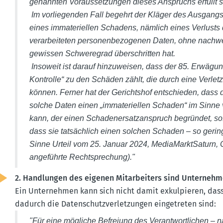
genannten Voraus­set­zungen dieses Anspruchs erfüllt s
Im vorlie­genden Fall begehrt der Kläger des Ausgang
eines immate­ri­ellen Schadens, nämlich eines Verlusts 
verar­bei­teten perso­nen­be­zo­genen Daten, ohne nac
gewissen Schwe­regrad überschritten hat.
Insoweit ist darauf hinzu­weisen, dass der 85. Erwägu
Kontrolle“ zu den Schäden zählt, die durch eine Verlet
können. Ferner hat der Gerichtshof entschieden, dass de
solche Daten einen „immate­ri­ellen Schaden“ im Sinne 
kann, der einen Schaden­er­satz­an­spruch begründet, s
dass sie tatsächlich einen solchen Schaden – so gering­
Sinne Urteil vom 25. Januar 2024, Media­Markt­Saturn,
angeführte Recht­spre­chung)."
2. Handlungen des eigenen Mitar­beiters sind Unter­neh
Ein Unter­nehmen kann sich nicht damit exkul­pieren, dass
dadurch die Daten­schutz­ver­let­zungen einge­treten sind:
"Für eine mögliche Befreiung des Verant­wort­lichen –