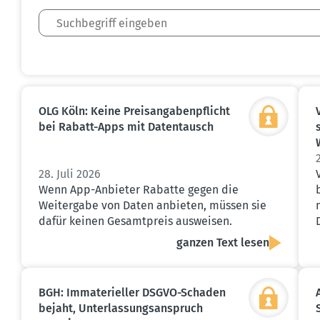
OLG Köln: Keine Preis­an­ga­ben­pflicht
bei Rabatt-Apps mit Daten­tausch
28. Juli 2026
Wenn App-Anbieter Rabatte gegen die
Weitergabe von Daten anbieten, müssen sie
dafür keinen Gesamtpreis ausweisen.
ganzen Text lesen
BGH: Immate­ri­eller DSGVO-Schaden
bejaht, Unter­las­sungs­an­spruch