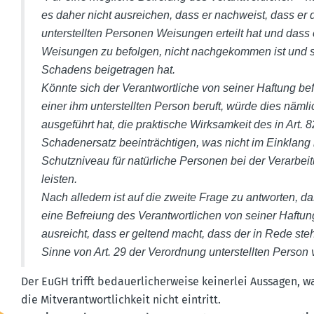
es daher nicht ausreichen, dass er nachweist, dass er
unter­stellten Personen Weisungen erteilt hat und dass 
Weisungen zu befolgen, nicht nachge­kommen ist und s
Schadens beige­tragen hat.
Könnte sich der Verant­wort­liche von seiner Haftung bef
einer ihm unter­stellten Person beruft, würde dies näml
ausge­führt hat, die praktische Wirksamkeit des in Art
Schaden­ersatz beein­träch­tigen, was nicht im Einklan
Schutz­niveau für natür­liche Personen bei der Verar­be
leisten.
Nach alledem ist auf die zweite Frage zu antworten, da
eine Befreiung des Verant­wort­lichen von seiner Haftun
ausreicht, dass er geltend macht, dass der in Rede st
Sinne von Art. 29 der Verordnung unter­stellten Person 
Der EuGH trifft bedau­er­li­cher­weise keinerlei Aussage
die Mitver­ant­wort­lichkeit nicht eintritt.