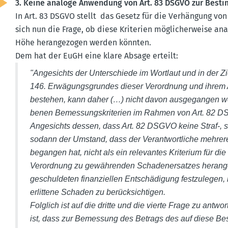
3. Keine analoge Anwendung von Art. 83 DSGVO zur Besti
In Art. 83 DSGVO stellt das Gesetz für die Verhängung von
sich nun die Frage, ob diese Kriterien mögli­cher­weise an
Höhe heran­ge­zogen werden könnten.
Dem hat der EuGH eine klare Absage erteilt:
"Angesichts der Unter­schiede im Wortlaut und in der 
146. Erwägungs­grundes dieser Verordnung und ihrem A
bestehen, kann daher (…) nicht davon ausge­gangen we
benen Bemes­sungs­kri­terien im Rahmen von Art. 82 
Angesichts dessen, dass Art. 82 DSGVO keine Straf‑, s
sodann der Umstand, dass der Verant­wort­liche mehre
begangen hat, nicht als ein relevantes Kriterium für 
Verordnung zu gewäh­renden Schaden­er­satzes heran­g
geschul­deten finan­zi­ellen Entschä­digung festzu­legen,
erlittene Schaden zu berück­sich­tigen.
Folglich ist auf die dritte und die vierte Frage zu ant
ist, dass zur Bemessung des Betrags des auf diese Be