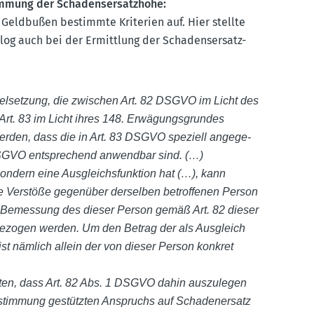
mmung der Schadens­er­satzhöhe:
 Geldbußen bestimmte Kriterien auf. Hier stellte
alog auch bei der Ermittlung der Schadens­ersatz-
Zielsetzung, die zwischen Art. 82 DSGVO im Licht des
rt. 83 im Licht ihres 148. Erwägungs­grundes
rden, dass die in Art. 83 DSGVO speziell angege­
DSGVO entspre­chend anwendbar sind. (…)
ondern eine Ausgleichs­funktion hat (…), kann
re Verstöße gegenüber derselben betrof­fenen Person
die Bemessung des dieser Person gemäß Art. 82 dieser
e­zogen werden. Um den Betrag der als Ausgleich
 ist nämlich allein der von dieser Person konkret
worten, dass Art. 82 Abs. 1 DSGVO dahin auszu­legen
stimmung gestützten Anspruchs auf Schaden­ersatz