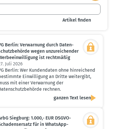
VG Berlin: Verwarnung durch Daten­
schutz­be­hörde wegen unzurei­chender
Werbe­ein­wil­ligung ist recht­mäßig
27. Juli 2026
VG Berlin: Wer Kundendaten ohne hinreichend
bestimmte Einwilligung an Dritte weitergibt,
muss mit einer Verwarnung der
Datenschutzbehörde rechnen.
ganzen Text lesen
ArbG Siegburg: 1.000,- EUR DSGVO-
Schadens­ersatz für in WhatsApp-