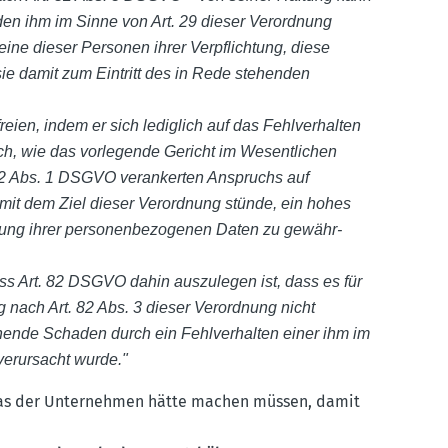
 den ihm im Sinne von Art. 29 dieser Verordnung
eine dieser Personen ihrer Verpflichtung, diese
ie damit zum Eintritt des in Rede stehenden
reien, indem er sich lediglich auf das Fehlver­halten
ich, wie das vorle­gende Gericht im Wesent­lichen
. 82 Abs. 1 DSGVO veran­kerten Anspruchs auf
g mit dem Ziel dieser Verordnung stünde, ein hohes
itung ihrer perso­nen­be­zo­genen Daten zu gewähr­
ss Art. 82 DSGVO dahin auszu­legen ist, dass es für
g nach Art. 82 Abs. 3 dieser Verordnung nicht
ehende Schaden durch ein Fehlver­halten einer ihm im
verur­sacht wurde."
n, was der Unter­nehmen hätte machen müssen, damit