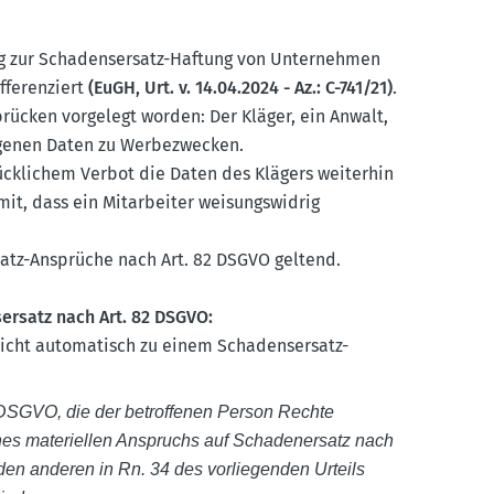
ng zur Schadens­ersatz-Haftung von Unter­nehmen
fe­ren­ziert
(EuGH, Urt. v. 14.04.2024 - Az.: C-741/21)
.
ücken vorgelegt worden: Der Kläger, ein Anwalt,
o­genen Daten zu Werbe­zwecken.
ück­lichem Verbot die Daten des Klägers weiterhin
mit, dass ein Mitar­beiter weisungs­widrig
satz-Ansprüche nach Art. 82 DSGVO geltend.
­ersatz nach Art. 82 DSGVO:
nicht automa­tisch zu einem Schadens­ersatz-
 DSGVO, die der betrof­fenen Person Rechte
es materi­ellen Anspruchs auf Schaden­ersatz nach
den anderen in Rn. 34 des vorlie­genden Urteils