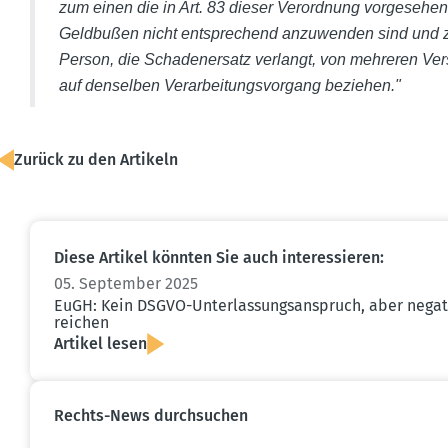
zum einen die in Art. 83 dieser Verordnung vorge­se­he
Geldbußen nicht entspre­chend anzuwenden sind und zum
Person, die Schaden­ersatz verlangt, von mehreren Vers
auf denselben Verar­bei­tungs­vorgang beziehen."
Zurück zu den Artikeln
Diese Artikel könnten Sie auch inter­es­sieren:
05. September 2025
EuGH: Kein DSGVO-Unter­las­sungs­an­spruch, aber neg
reichen
Artikel lesen
Rechts-News durch­suchen