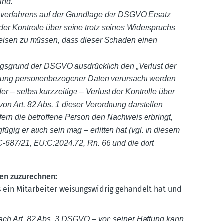
ind.
s­ver­fahrens auf der Grundlage der DSGVO Ersatz
der Kontrolle über seine trotz seines Wider­spruchs
hweisen zu müssen, dass dieser Schaden einen
ngs­grund der DSGVO ausdrücklich den „Verlust der
zung perso­nen­be­zo­gener Daten verur­sacht werden
r – selbst kurzzeitige – Verlust der Kontrolle über
von Art. 82 Abs. 1 dieser Verordnung darstellen
ofern die betroffene Person den Nachweis erbringt,
fügig er auch sein mag – erlitten hat (vgl. in diesem
 C‑687/21, EU:C:2024:72, Rn. 66 und die dort
men zuzurechnen:
 ein Mitar­beiter weisungs­widrig gehandelt hat und
 nach Art. 82 Abs. 3 DSGVO – von seiner Haftung kann