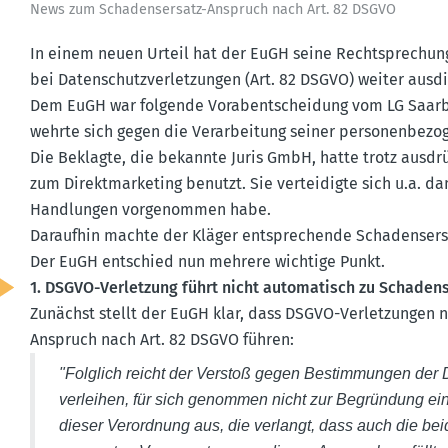
News zum Schadens­ersatz-Anspruch nach Art. 82 DSGVO
In einem neuen Urteil hat der EuGH seine Recht­spre­chu
bei Daten­schutz­ver­let­zungen (Art. 82 DSGVO) weiter ausdif­
Dem EuGH war folgende Vorab­ent­scheidung vom LG Saarbr
wehrte sich gegen die Verar­beitung seiner perso­nen­be­z
Die Beklagte, die bekannte Juris GmbH, hatte trotz ausdr
zum Direkt­mar­keting benutzt. Sie vertei­digte sich u.a. da
Handlungen vorge­nommen habe.
Daraufhin machte der Kläger entspre­chende Schadens­er
Der EuGH entschied nun mehrere wichtige Punkt.
1. DSGVO-Verletzung führt nicht automa­tisch zu Schadens
Zunächst stellt der EuGH klar, dass DSGVO-Verlet­zungen 
Anspruch nach Art. 82 DSGVO führen:
"Folglich reicht der Verstoß gegen Bestim­mungen der
verleihen, für sich genommen nicht zur Begründung ein
dieser Verordnung aus, die verlangt, dass auch die bei