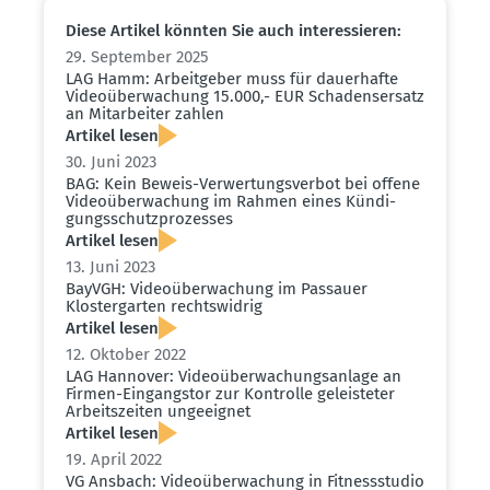
Diese Artikel könnten Sie auch inter­es­sieren:
29. September 2025
LAG Hamm: Arbeit­geber muss für dauer­hafte
Video­über­wa­chung 15.000,- EUR Schadens­ersatz
an Mitar­beiter zahlen
Artikel lesen
30. Juni 2023
BAG: Kein Beweis-Verwer­tungs­verbot bei offene
Video­über­wa­chung im Rahmen eines Kündi­
gungs­schutz­pro­zesses
Artikel lesen
13. Juni 2023
BayVGH: Video­über­wa­chung im Passauer
Kloster­garten rechts­widrig
Artikel lesen
12. Oktober 2022
LAG Hannover: Video­über­wa­chungs­anlage an
Firmen-Eingangstor zur Kontrolle geleis­teter
Arbeits­zeiten ungeeignet
Artikel lesen
19. April 2022
VG Ansbach: Video­über­wa­chung in Fitness­studio