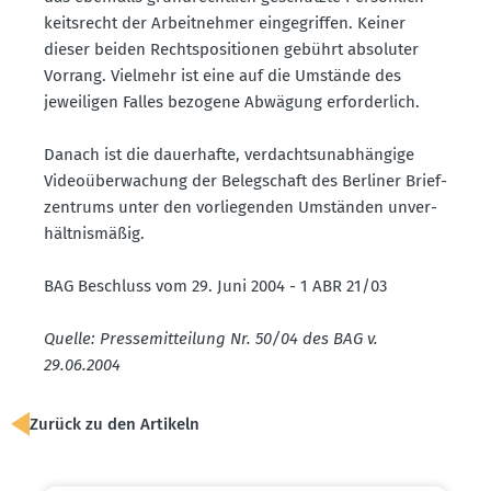
keits­recht der Arbeit­nehmer einge­griffen. Keiner
dieser beiden Rechts­po­si­tionen gebührt absoluter
Vorrang. Vielmehr ist eine auf die Umstände des
jewei­ligen Falles bezogene Abwägung erfor­derlich.
Danach ist die dauer­hafte, verdachts­un­ab­hängige
Video­über­wa­chung der Beleg­schaft des Berliner Brief­
zen­trums unter den vorlie­genden Umständen unver­
hält­nis­mäßig.
BAG Beschluss vom 29. Juni 2004 - 1 ABR 21/03
Quelle: Presse­mit­teilung Nr. 50/04 des BAG v.
29.06.2004
Zurück zu den Artikeln