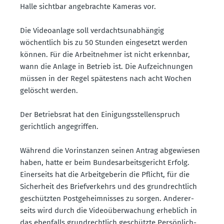
Halle sichtbar angebrachte Kameras vor.
Die Video­anlage soll verdachts­un­ab­hängig
wöchentlich bis zu 50 Stunden einge­setzt werden
können. Für die Arbeit­nehmer ist nicht erkennbar,
wann die Anlage in Betrieb ist. Die Aufzeich­nungen
müssen in der Regel spätestens nach acht Wochen
gelöscht werden.
Der Betriebsrat hat den Einigungs­stel­len­spruch
gerichtlich angegriffen.
Während die Vorin­stanzen seinen Antrag abgewiesen
haben, hatte er beim Bundes­ar­beits­ge­richt Erfolg.
Einer­seits hat die Arbeit­ge­berin die Pflicht, für die
Sicherheit des Brief­ver­kehrs und des grund­rechtlich
geschützten Postge­heim­nisses zu sorgen. Anderer­
seits wird durch die Video­über­wa­chung erheblich in
das ebenfalls grund­rechtlich geschützte Persön­lich­