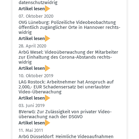
daten­schutz­widrig
Artikel lesen
07. Oktober 2020
OVG Lüneburg: Polizei­liche Video­be­ob­achtung
öffentlich zugäng­licher Orte in Hannover rechts­
widrig
Artikel lesen
28. April 2020
ArbG Wesel: Video­über­wa­chung der Mitar­beiter
zur Einhaltung des Corona-Abstands rechts­
widrig
Artikel lesen
10. Oktober 2019
LAG Rostock: Arbeit­nehmer hat Anspruch auf
2.000,- EUR Schadens­ersatz bei unerlaubter
Video-Überwa­chung
Artikel lesen
03. Juni 2019
BVerwG: Zur Zuläs­sigkeit von privater Video­
über­wa­chung nach der DSGVO
Artikel lesen
11. Mai 2011
ArbG Düsseldorf: Heimliche Video­auf­nahmen