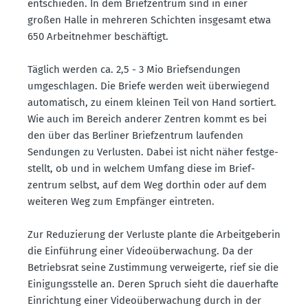
entschieden. In dem Brief­zentrum sind in einer
großen Halle in mehreren Schichten insgesamt etwa
650 Arbeit­nehmer beschäftigt.
Täglich werden ca. 2,5 - 3 Mio Brief­sen­dungen
umgeschlagen. Die Briefe werden weit überwiegend
automa­tisch, zu einem kleinen Teil von Hand sortiert.
Wie auch im Bereich anderer Zentren kommt es bei
den über das Berliner Brief­zentrum laufenden
Sendungen zu Verlusten. Dabei ist nicht näher festge­
stellt, ob und in welchem Umfang diese im Brief­
zentrum selbst, auf dem Weg dorthin oder auf dem
weiteren Weg zum Empfänger eintreten.
Zur Reduzierung der Verluste plante die Arbeit­ge­berin
die Einführung einer Video­über­wa­chung. Da der
Betriebsrat seine Zustimmung verwei­gerte, rief sie die
Einigungs­stelle an. Deren Spruch sieht die dauer­hafte
Einrichtung einer Video­über­wa­chung durch in der