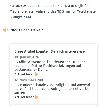
§ 5 MDStV
ist das Pendant zu
§ 4 TDG
und gilt für
Medien­dienste, während das TDG nur für Teledienste
Gültigkeit hat.
Zurück zu den Artikeln
Diese Artikel könnten Sie auch inter­es­sieren:
10. Januar 2024
LG Köln: Anwend­barkeit deutschen Urheber­
rechts bei Online-Rechts­ver­let­zungen auf
auslän­di­scher Domain
Artikel lesen
12. November 2009
BGH: Inter­na­tionale Zustän­digkeit und anwend­
bares Recht bei rechts­wid­rigen Internet-Verlet­
zungen
Artikel lesen