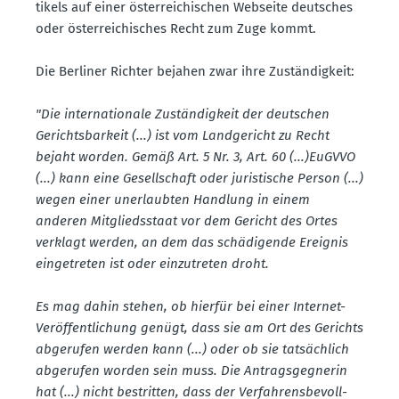
tikels auf einer öster­rei­chi­schen Webseite deutsches
oder öster­rei­chi­sches Recht zum Zuge kommt.
Die Berliner Richter bejahen zwar ihre Zustän­digkeit:
"Die inter­na­tionale Zustän­digkeit der deutschen
Gerichts­barkeit (...) ist vom Landge­richt zu Recht
bejaht worden. Gemäß Art. 5 Nr. 3, Art. 60 (...)EuGVVO
(...) kann eine Gesell­schaft oder juris­tische Person (...)
wegen einer unerlaubten Handlung in einem
anderen Mitglieds­staat vor dem Gericht des Ortes
verklagt werden, an dem das schädi­gende Ereignis
einge­treten ist oder einzu­treten droht.
Es mag dahin stehen, ob hierfür bei einer Internet-
Veröf­fent­li­chung genügt, dass sie am Ort des Gerichts
abgerufen werden kann (...) oder ob sie tatsächlich
abgerufen worden sein muss. Die Antrags­geg­nerin
hat (...) nicht bestritten, dass der Verfah­rens­be­voll­