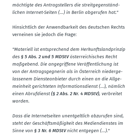
mäch­tigte des Antrag­stellers die streit­ge­gen­ständ­
lichen Internet-Seiten (...) in Berlin abgerufen hat."
Hinsichtlich der Anwend­barkeit des deutschen Rechts
verneinen sie jedoch die Frage:
"Materiell ist entspre­chend dem Herkunfts­land­prinzip
des
§ 5 Abs. 2 und 5 MDStV
öster­rei­chi­sches Recht
maßgebend. Die angegriffene Veröf­fent­li­chung ist
von der Antrags­geg­nerin als in Öster­reich nieder­ge­
las­senem Diens­te­an­bieter durch einen an die Allge­
meinheit gerich­teten Infor­ma­ti­ons­dienst (...), nämlich
einen Abruf­dienst
(§ 2 Abs. 2 Nr. 4 MDStV)
, verbreitet
worden.
Dass die Inter­net­seiten unent­geltlich abzurufen sind,
steht der Geschäfts­mä­ßigkeit des Medien­dienstes im
Sinne von
§ 3 Nr. 6 MDStV
nicht entgegen (...)."