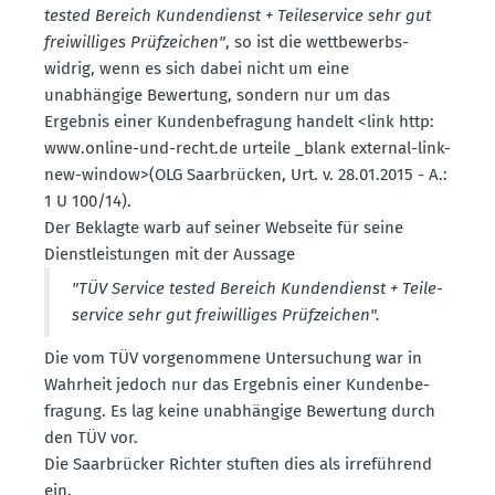
tested Bereich Kunden­dienst + Teile­service sehr gut
freiwil­liges Prüfzeichen"
, so ist die wettbe­werbs­
widrig, wenn es sich dabei nicht um eine
unabhängige Bewertung, sondern nur um das
Ergebnis einer Kunden­be­fragung handelt <link http:
www.​online-​und-​recht.​de urteile _blank external-link-
new-window>(OLG Saarbrücken, Urt. v. 28.01.2015 - A.:
1 U 100/14).
Der Beklagte warb auf seiner Webseite für seine
Dienst­leis­tungen mit der Aussage
"TÜV Service tested Bereich Kunden­dienst + Teile­
service sehr gut freiwil­liges Prüfzeichen".
Die vom TÜV vorge­nommene Unter­su­chung war in
Wahrheit jedoch nur das Ergebnis einer Kunden­be­
fragung. Es lag keine unabhängige Bewertung durch
den TÜV vor.
Die Saarbrücker Richter stuften dies als irreführend
ein.