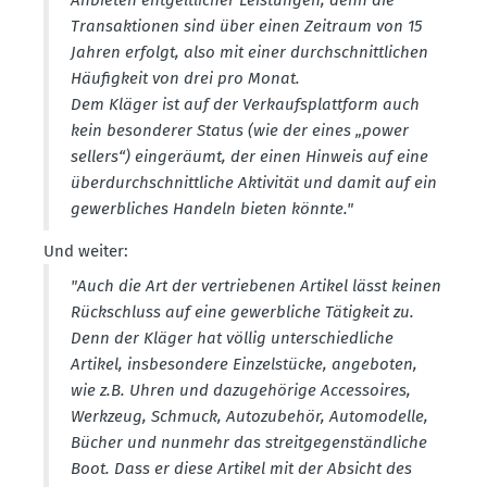
Anbieten entgelt­licher Leistungen, denn die
Trans­ak­tionen sind über einen Zeitraum von 15
Jahren erfolgt, also mit einer durch­schnitt­lichen
Häufigkeit von drei pro Monat.
Dem Kläger ist auf der Verkaufs­plattform auch
kein beson­derer Status (wie der eines „power
sellers“) einge­räumt, der einen Hinweis auf eine
überdurch­schnitt­liche Aktivität und damit auf ein
gewerb­liches Handeln bieten könnte."
Und weiter:
"Auch die Art der vertrie­benen Artikel lässt keinen
Rückschluss auf eine gewerb­liche Tätigkeit zu.
Denn der Kläger hat völlig unter­schied­liche
Artikel, insbe­sondere Einzel­stücke, angeboten,
wie z.B. Uhren und dazuge­hörige Acces­soires,
Werkzeug, Schmuck, Autozu­behör, Automo­delle,
Bücher und nunmehr das streit­ge­gen­ständ­liche
Boot. Dass er diese Artikel mit der Absicht des