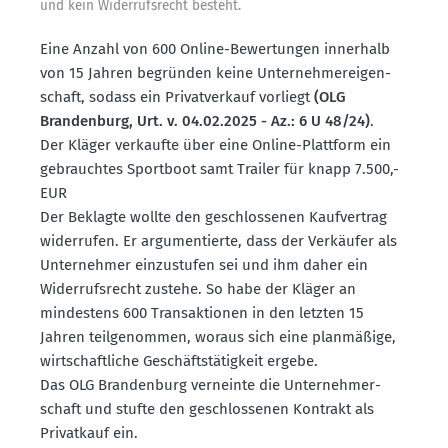
und kein Wider­rufs­recht besteht.
Eine Anzahl von 600 Online-Bewer­tungen innerhalb
von 15 Jahren begründen keine Unter­neh­mer­ei­gen­
schaft, sodass ein Privat­verkauf vorliegt
(OLG
Brandenburg, Urt. v. 04.02.2025 - Az.: 6 U 48/24)
.
Der Kläger verkaufte über eine Online-Plattform ein
gebrauchtes Sportboot samt Trailer für knapp 7.500,-
EUR
Der Beklagte wollte den geschlos­senen Kaufvertrag
wider­rufen. Er argumen­tierte, dass der Verkäufer als
Unter­nehmer einzu­stufen sei und ihm daher ein
Wider­rufs­recht zustehe. So habe der Kläger an
mindestens 600 Trans­ak­tionen in den letzten 15
Jahren teilge­nommen, woraus sich eine planmäßige,
wirtschaft­liche Geschäfts­tä­tigkeit ergebe.
Das OLG Brandenburg verneinte die Unter­neh­mer­
schaft und stufte den geschlos­senen Kontrakt als
Privatkauf ein.