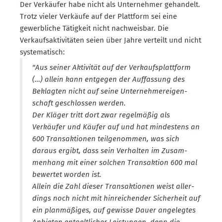
Der Verkäufer habe nicht als Unter­nehmer gehandelt.
Trotz vieler Verkäufe auf der Plattform sei eine
gewerb­liche Tätigkeit nicht nachweisbar. Die
Verkaufs­ak­ti­vi­täten seien über Jahre verteilt und nicht
syste­ma­tisch:
"Aus seiner Aktivität auf der Verkaufs­plattform
(…) allein kann entgegen der Auffassung des
Beklagten nicht auf seine Unter­neh­mer­ei­gen­
schaft geschlossen werden.
Der Kläger tritt dort zwar regel­mäßig als
Verkäufer und Käufer auf und hat mindestens an
600 Trans­ak­tionen teilge­nommen, was sich
daraus ergibt, dass sein Verhalten im Zusam­
menhang mit einer solchen Trans­aktion 600 mal
bewertet worden ist.
Allein die Zahl dieser Trans­ak­tionen weist aller­
dings noch nicht mit hinrei­chender Sicherheit auf
ein planmä­ßiges, auf gewisse Dauer angelegtes