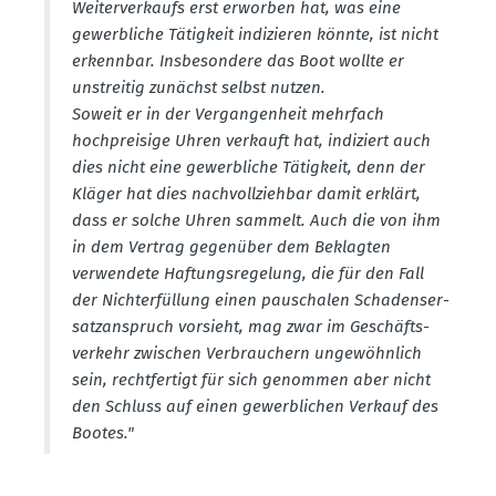
Weiter­ver­kaufs erst erworben hat, was eine
gewerb­liche Tätigkeit indizieren könnte, ist nicht
erkennbar. Insbe­sondere das Boot wollte er
unstreitig zunächst selbst nutzen.
Soweit er in der Vergan­genheit mehrfach
hochpreisige Uhren verkauft hat, indiziert auch
dies nicht eine gewerb­liche Tätigkeit, denn der
Kläger hat dies nachvoll­ziehbar damit erklärt,
dass er solche Uhren sammelt. Auch die von ihm
in dem Vertrag gegenüber dem Beklagten
verwendete Haftungs­re­gelung, die für den Fall
der Nicht­er­füllung einen pauschalen Schadens­er­
satz­an­spruch vorsieht, mag zwar im Geschäfts­
verkehr zwischen Verbrau­chern ungewöhnlich
sein, recht­fertigt für sich genommen aber nicht
den Schluss auf einen gewerb­lichen Verkauf des
Bootes."