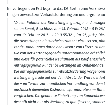
Im vorlie­genden Fall bejahte das KG Berlin eine Verant­wo
tungen bewusst zur Verkaufs­för­derung ein und ergreife a
"Die im Rahmen der Bewer­tungen getrof­fenen Aussagen
schon Senat, Beschluss vom 13. Februar 2018 – 5 W 28/18 
vom 19. Februar 2013 – I-20 U 55/12 –, Rn. 23, juris). Die
die Bewer­tungen als Werbe­instrument einzu­setzen, oh
zende Handlungen durch den Einsatz von Filtern zu unt
Die von der Antrags­geg­nerin unter­nom­menen erheb­li
und diese für poten­tielle Neukunden als Kauf-Entschei­
Antrags­geg­nerin Kunden­be­wer­tungen im Online­hande
Die antrags­geg­ner­seits zur Absatz­för­derung vorge
wer­tungen gerade auf der dem Absatz der Ware der Antr
der – im Termin zur mündlichen Verhandlung vor dem S
aus­tausch dienenden Diskus­si­ons­forums, etwa im Rahme
vergleichen. Die genannte Einbettung von Kunden­be­wer­
deshalb nicht nur als Werbung zu quali­fi­zieren, sonder