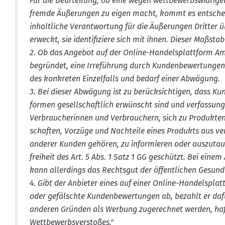
Für die Beurteilung, ob eine wegen wettbe­werbs­wid­r
fremde Äußerungen zu eigen macht, kommt es entschei
inhalt­liche Verant­wortung für die Äußerungen Dritte
erweckt, sie identi­fi­ziere sich mit ihnen. Dieser Maßstab
2. Ob das Angebot auf der Online-Handels­plattform Ama
begründet, eine Irreführung durch Kunden­be­wer­tun
des konkreten Einzel­falls und bedarf einer Abwägung.
3. Bei dieser Abwägung ist zu berück­sich­tigen, dass Ku
formen gesell­schaftlich erwünscht sind und verfas­sung
Verbrau­che­rinnen und Verbrau­chern, sich zu Produkte
schaften, Vorzüge und Nachteile eines Produkts aus ve
anderer Kunden gehören, zu infor­mieren oder auszu­tau­
freiheit des Art. 5 Abs. 1 Satz 1 GG geschützt. Bei eine
kann aller­dings das Rechtsgut der öffent­lichen Gesund
4. Gibt der Anbieter eines auf einer Online-Handels­pla
oder gefälschte Kunden­be­wer­tungen ab, bezahlt er da
anderen Gründen als Werbung zugerechnet werden, haftet 
Wettbe­werbs­ver­stoßes."