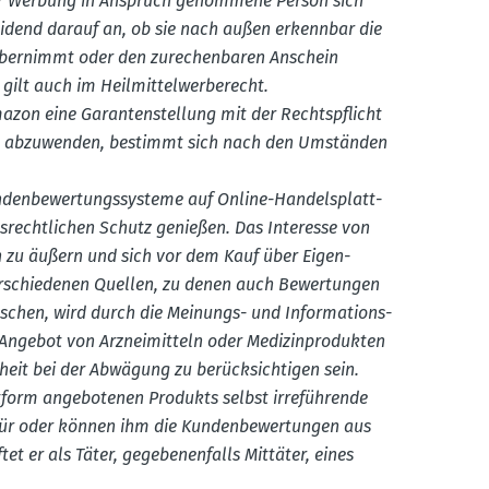
iger Werbung in Anspruch genommene Person sich
dend darauf an, ob sie nach außen erkennbar die
r übernimmt oder den zurechen­baren Anschein
 gilt auch im Heilmit­tel­wer­be­recht.
zon eine Garan­ten­stellung mit der Rechts­pflicht
gen abzuwenden, bestimmt sich nach den Umständen
nden­be­wer­tungs­systeme auf Online-Handels­platt­
s­recht­lichen Schutz genießen. Das Interesse von
n zu äußern und sich vor dem Kauf über Eigen­
rschie­denen Quellen, zu denen auch Bewer­tungen
schen, wird durch die Meinungs- und Infor­ma­ti­ons­
m Angebot von Arznei­mitteln oder Medizin­pro­dukten
heit bei der Abwägung zu berück­sich­tigen sein.
ttform angebo­tenen Produkts selbst irrefüh­rende
für oder können ihm die Kunden­be­wer­tungen aus
er als Täter, gegebe­nen­falls Mittäter, eines