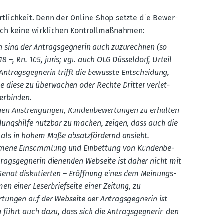
rt­lichkeit. Denn der Online-Shop setzte die Bewer­
uch keine wirklichen Kontroll­maß­nahmen:
 sind der Antrags­geg­nerin auch zuzurechnen (so
–, Rn. 105, juris; vgl. auch OLG Düsseldorf, Urteil
 Antrags­geg­nerin trifft die bewusste Entscheidung,
ne diese zu überwachen oder Rechte Dritter verlet­
er­binden.
chen Anstren­gungen, Kunden­be­wer­tungen zu erhalten
dungs­hilfe nutzbar zu machen, zeigen, dass auch die
l als in hohem Maße absatz­för­dernd ansieht.
­nommene Einsammlung und Einbettung von Kunden­be­
ags­geg­nerin dienenden Webseite ist daher nicht mit
enat disku­tierten – Eröffnung eines dem Meinungs­
n einer Leser­brief­seite einer Zeitung, zu
tungen auf der Webseite der Antrags­geg­nerin ist
n führt auch dazu, dass sich die Antrags­geg­nerin den