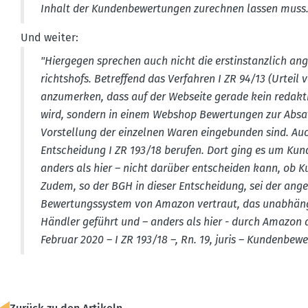
Inhalt der Kunden­be­wer­tungen zurechnen lassen muss.
Und weiter:
"Hiergegen sprechen auch nicht die erstin­stanzlich an
richtshofs. Betreffend das Verfahren I ZR 94/13 (Urteil v
anzumerken, dass auf der Webseite gerade kein redak­tio
wird, sondern in einem Webshop Bewer­tungen zur Absatz­f
Vorstellung der einzelnen Waren einge­bunden sind. Auch
Entscheidung I ZR 193/18 berufen. Dort ging es um Kund
anders als hier – nicht darüber entscheiden kann, ob 
Zudem, so der BGH in dieser Entscheidung, sei der ang
Bewer­tungs­system von Amazon vertraut, das unabhängig 
Händler geführt und – anders als hier - durch Amazon 
Februar 2020 – I ZR 193/18 –, Rn. 19, juris – Kunden­be­