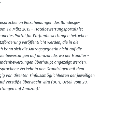
"
gespro­chenen Entschei­dungen des Bundes­ge­
om 19. März 2015 – Hotel­be­wer­tungs­portal) ist
­nelles Portal für Parfum­be­wer­tungen betrieben
ör­derung veröf­fent­licht werden, die in die
 kann sich die Antrags­geg­nerin nicht auf die
en­be­wer­tungen auf amazon.​de, wo der Händler –
Kunden­be­wer­tungen überhaupt angezeigt werden.
espro­chene Verkehr in den Grund­zügen mit dem
von direkten Einfluss­mög­lich­keiten der jewei­ligen
auf Verstöße überwacht wird (BGH, Urteil vom 20.
wer­tungen auf Amazon)."