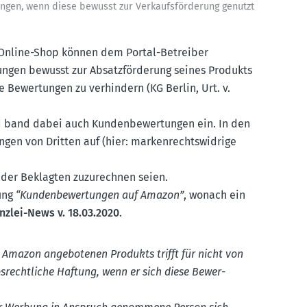
ungen, wenn diese bewusst zur Verkaufs­för­derung genutzt
m Online-Shop können dem Portal-Betreiber
ungen bewusst zur Absatz­för­derung seines Produkts
e Bewer­tungen zu verhindern (KG Berlin, Urt. v.
 band dabei auch Kunden­be­wer­tungen ein. In den
gen von Dritten auf (hier: marken­rechts­widrige
e der Beklagten zuzurechnen seien.
dung
“Kunden­be­wer­tungen auf Amazon”
, wonach ein
nzlei-News v. 18.03.2020
.
m Amazon angebo­tenen Produkts trifft für nicht von
s­recht­liche Haftung, wenn er sich diese Bewer­