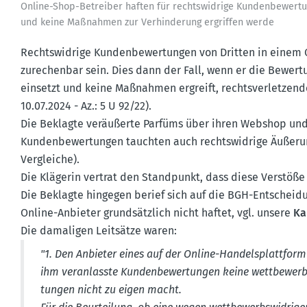
Online-Shop-Betreiber haften für rechts­widrige Kunden­be­wer­t
und keine Maßnahmen zur Verhin­derung ergriffen werde
Rechts­widrige Kunden­be­wer­tungen von Dritten in eine
zurechenbar sein. Dies dann der Fall, wenn er die Bewer­t
einsetzt und keine Maßnahmen ergreift, rechts­ver­let­zend
10.07.2024 - Az.: 5 U 92/22).
Die Beklagte veräu­ßerte Parfüms über ihren Webshop und
Kunden­be­wer­tungen tauchten auch rechts­widrige Äußerun
Vergleiche).
Die Klägerin vertrat den Stand­punkt, dass diese Verstöß
Die Beklagte hingegen berief sich auf die BGH-Entschei
Online-Anbieter grund­sätzlich nicht haftet, vgl. unsere
Ka
Die damaligen Leitsätze waren:
"1. Den Anbieter eines auf der Online-Handels­plattfor
ihm veran­lasste Kunden­be­wer­tungen keine wettbe­werb
tungen nicht zu eigen macht.