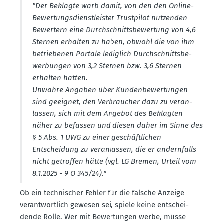
"Der Beklagte warb damit, von den den Online-
Bewer­tungs­dienst­leister Trust­pilot nutzenden
Bewertern eine Durch­schnitts­be­wertung von 4,6
Sternen erhalten zu haben, obwohl die von ihm
betrie­benen Portale lediglich Durch­schnitts­be­
wer­bungen von 3,2 Sternen bzw. 3,6 Sternen
erhalten hatten.
Unwahre Angaben über Kunden­be­wer­tungen
sind geeignet, den Verbraucher dazu zu veran­
lassen, sich mit dem Angebot des Beklagten
näher zu befassen und diesen daher im Sinne des
§ 5 Abs. 1 UWG zu einer geschäft­lichen
Entscheidung zu veran­lassen, die er andern­falls
nicht getroffen hätte (vgl. LG Bremen, Urteil vom
8.1.2025 - 9 O 345/24)."
Ob ein techni­scher Fehler für die falsche Anzeige
verant­wortlich gewesen sei, spiele keine entschei­
dende Rolle. Wer mit Bewer­tungen werbe, müsse