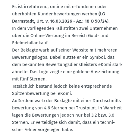
Es ist irreführend, online mit erfun­denen oder
überhöhten Kunden­be­wer­tungen werben
(LG
Darmstadt, Urt. v. 16.03.2026 - Az.: 18 O 50/24
).
In dem vorlie­genden Fall stritten zwei Unter­nehmen
über die Online-Werbung im Bereich Gold- und
Edelme­tal­lankauf.
Der Beklagte warb auf seiner Website mit mehreren
Bewer­tungs­logos. Dabei nutzte er ein Symbol, das
dem bekannten Bewer­tungs­dienst­leisters eKomi stark
ähnelte. Das Logo zeigte eine goldene Auszeichnung
mit fünf Sternen.
Tatsächlich bestand jedoch keine entspre­chende
Spitzen­be­wertung bei eKomi.
Außerdem warb der Beklagte mit einer Durch­schnitts­
be­wertung von 4,6 Sternen bei Trust­pilot. In Wahrheit
lagen die Bewer­tungen jedoch nur bei 3,2 bzw. 3,6
Sternen. Er vertei­digte sich damit, dass ein techni­
scher Fehler vorge­legen habe.