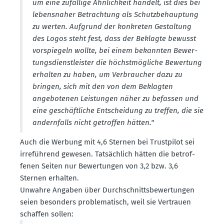
um eine zufällige Ähnlichkeit handelt, ist dies bei
lebens­naher Betrachtung als Schutz­be­hauptung
zu werten. Aufgrund der konkreten Gestaltung
des Logos steht fest, dass der Beklagte bewusst
vorspiegeln wollte, bei einem bekannten Bewer­
tungs­dienst­leister die höchst­mög­liche Bewertung
erhalten zu haben, um Verbraucher dazu zu
bringen, sich mit den von dem Beklagten
angebo­tenen Leistungen näher zu befassen und
eine geschäft­liche Entscheidung zu treffen, die sie
andern­falls nicht getroffen hätten."
Auch die Werbung mit 4,6 Sternen bei Trust­pilot sei
irreführend gewesen. Tatsächlich hätten die betrof­
fenen Seiten nur Bewer­tungen von 3,2 bzw. 3,6
Sternen erhalten.
Unwahre Angaben über Durch­schnitts­be­wer­tungen
seien besonders proble­ma­tisch, weil sie Vertrauen
schaffen sollen: