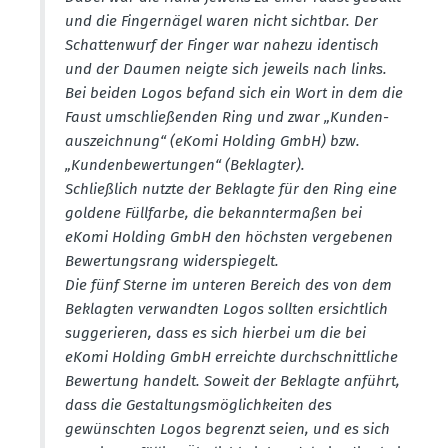
und die Finger­nägel waren nicht sichtbar. Der
Schat­tenwurf der Finger war nahezu identisch
und der Daumen neigte sich jeweils nach links.
Bei beiden Logos befand sich ein Wort in dem die
Faust umschlie­ßenden Ring und zwar „Kunden­
aus­zeichnung“ (eKomi Holding GmbH) bzw.
„Kunden­be­wer­tungen“ (Beklagter).
Schlie­ßlich nutzte der Beklagte für den Ring eine
goldene Füllfarbe, die bekann­ter­maßen bei
eKomi Holding GmbH den höchsten verge­benen
Bewer­tungsrang wider­spiegelt.
Die fünf Sterne im unteren Bereich des von dem
Beklagten verwandten Logos sollten ersichtlich
sugge­rieren, dass es sich hierbei um die bei
eKomi Holding GmbH erreichte durch­schnitt­liche
Bewertung handelt. Soweit der Beklagte anführt,
dass die Gestal­tungs­mög­lich­keiten des
gewünschten Logos begrenzt seien, und es sich