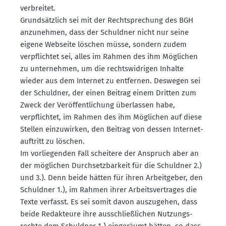
verbreitet.
Grund­sätzlich sei mit der Recht­spre­chung des BGH
anzunehmen, dass der Schuldner nicht nur seine
eigene Webseite löschen müsse, sondern zudem
verpflichtet sei, alles im Rahmen des ihm Möglichen
zu unter­nehmen, um die rechts­wid­rigen Inhalte
wieder aus dem Internet zu entfernen. Deswegen sei
der Schuldner, der einen Beitrag einem Dritten zum
Zweck der Veröf­fent­li­chung überlassen habe,
verpflichtet, im Rahmen des ihm Möglichen auf diese
Stellen einzu­wirken, den Beitrag von dessen Inter­net­
auf­tritt zu löschen.
Im vorlie­genden Fall scheitere der Anspruch aber an
der möglichen Durch­setz­barkeit für die Schuldner 2.)
und 3.). Denn beide hätten für ihren Arbeit­geber, den
Schuldner 1.), im Rahmen ihrer Arbeits­ver­trages die
Texte verfasst. Es sei somit davon auszu­gehen, dass
beide Redak­teure ihre ausschlie­ß­lichen Nutzungs­
rechte dem Schuldner 1.) einge­räumt hätten, so dass