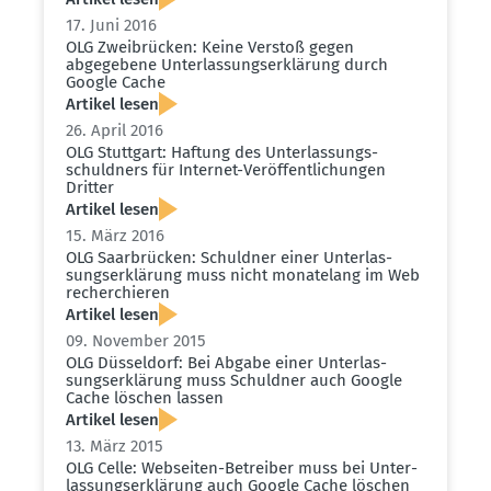
17. Juni 2016
OLG Zweibrücken: Keine Verstoß gegen
abgegebene Unter­las­sungs­er­klärung durch
Google Cache
Artikel lesen
26. April 2016
OLG Stuttgart: Haftung des Unter­las­sungs­
schuldners für Internet-Veröf­fent­li­chungen
Dritter
Artikel lesen
15. März 2016
OLG Saarbrücken: Schuldner einer Unter­las­
sungs­er­klärung muss nicht monatelang im Web
recher­chieren
Artikel lesen
09. November 2015
OLG Düsseldorf: Bei Abgabe einer Unter­las­
sungs­er­klärung muss Schuldner auch Google
Cache löschen lassen
Artikel lesen
13. März 2015
OLG Celle: Webseiten-Betreiber muss bei Unter­
las­sungs­er­klärung auch Google Cache löschen