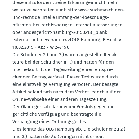
diese aufzu­fordern, seine Erklä­rungen nicht mehr
weiter zu verbreiten <link http: www.​suchma­schinen-​
und-​recht.​de urteile umfang-der-loeschungs­
pflichten-bei-rechts­wid­rigen-internet-auesse­rungen-
oberlan­des­ge­richt-hamburg-20150218 _blank
external-link-new-window>(OLG Hamburg, Beschl. v.
18.02.2015 - Az.: 7 W 24/15).
Die Schuldner 2.) und 3.) waren angestellte Redak­
teure bei der Schuld­nerin 1.) und hatten für den
Inter­net­auf­tritt der Tages­zeitung einen entspre­
chenden Beitrag verfasst. Dieser Text wurde durch
eine einst­weilige Verfügung verboten. Der besagte
Artikel befand sich nach dem Verbot jedoch auf der
Online-Webseite einer anderen Tages­zeitung.
Der Gläubiger sah darin einen Verstoß gegen die
gericht­liche Verfügung und beantragte die
Verhängung eines Ordnungs­geldes.
Dies lehnte das OLG Hamburg ab. Die Schuldner zu 2.)
und 3.) hätten die Äußerungen nicht erneut