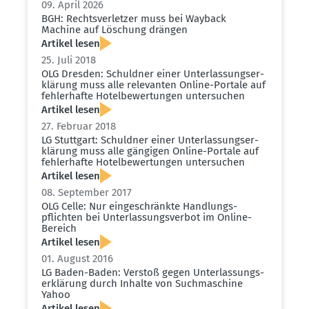
09. April 2026
BGH: Rechts­ver­letzer muss bei Wayback
Machine auf Löschung drängen
Artikel lesen
25. Juli 2018
OLG Dresden: Schuldner einer Unter­las­sungs­er­
klärung muss alle relevanten Online-Portale auf
fehler­hafte Hotel­be­wer­tungen unter­suchen
Artikel lesen
27. Februar 2018
LG Stuttgart: Schuldner einer Unter­las­sungs­er­
klärung muss alle gängigen Online-Portale auf
fehler­hafte Hotel­be­wer­tungen unter­suchen
Artikel lesen
08. September 2017
OLG Celle: Nur einge­schränkte Handlungs­
pflichten bei Unter­las­sungs­verbot im Online-
Bereich
Artikel lesen
01. August 2016
LG Baden-Baden: Verstoß gegen Unter­las­sungs­
er­klärung durch Inhalte von Suchma­schine
Yahoo
Artikel lesen