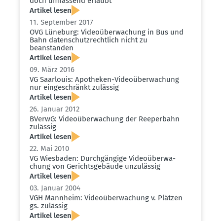
doch umfassend erlaubt
Artikel lesen
11. September 2017
OVG Lüneburg: Video­über­wa­chung in Bus und
Bahn daten­schutz­rechtlich nicht zu
beanstanden
Artikel lesen
09. März 2016
VG Saarlouis: Apotheken-Video­über­wa­chung
nur einge­schränkt zulässig
Artikel lesen
26. Januar 2012
BVerwG: Video­über­wa­chung der Reeperbahn
zulässig
Artikel lesen
22. Mai 2010
VG Wiesbaden: Durch­gängige Video­über­wa­
chung von Gerichts­ge­bäude unzulässig
Artikel lesen
03. Januar 2004
VGH Mannheim: Video­über­wa­chung v. Plätzen
gs. zulässig
Artikel lesen