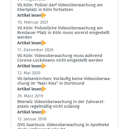
VG Köln: Polizei darf Video­über­wa­chung am
Ebert­platz in Köln fortsetzen
Artikel lesen
10. Februar 2021
VG Köln: Polizei­liche Video­über­wa­chung am
Breslauer Platz in Köln muss vorerst einge­stellt
werden
Artikel lesen
11. Dezember 2020
VG Köln: Video­über­wa­chung muss während
Corona-Lockdowns nicht einge­stellt werden
Artikel lesen
12. Mai 2020
VG Gelsen­kirchen: Vorläufig keine Video­über­wa­
chung im "Nazi-Kiez" in Dortmund
Artikel lesen
29. März 2019
BVerwG: Video­über­wa­chung in der Zahnarzt­
praxis regel­mäßig nicht zulässig
Artikel lesen
12. Januar 2018
OVG Saarlouis: Video­über­wa­chung in Apotheke