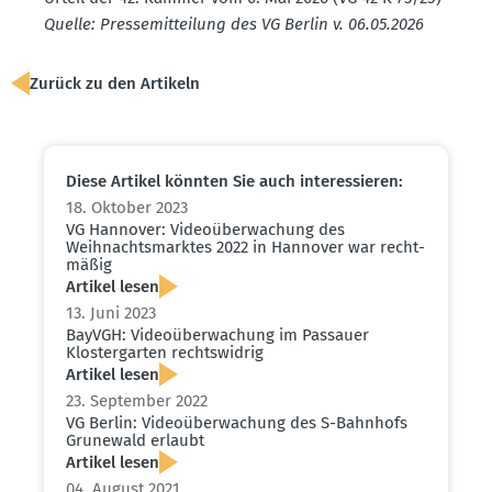
Quelle: Presse­mit­teilung des VG Berlin v. 06.05.2026
Zurück zu den Artikeln
Diese Artikel könnten Sie auch inter­es­sieren:
18. Oktober 2023
VG Hannover: Video­über­wa­chung des
Weihnachts­marktes 2022 in Hannover war recht­
mäßig
Artikel lesen
13. Juni 2023
BayVGH: Video­über­wa­chung im Passauer
Kloster­garten rechts­widrig
Artikel lesen
23. September 2022
VG Berlin: Video­über­wa­chung des S-Bahnhofs
Grunewald erlaubt
Artikel lesen
04. August 2021