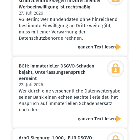
schutz­be­hörde wegen unzurei­chender
Werbe­ein­wil­ligung ist recht­mäßig
27. Juli 2026
VG Berlin: Wer Kundendaten ohne hinreichend
bestimmte Einwilligung an Dritte weitergibt,
muss mit einer Verwarnung der
Datenschutzbehörde rechnen.
ganzen Text lesen
BGH: Immate­ri­eller DSGVO-Schaden
bejaht, Unter­las­sungs­an­spruch
verneint
22. Juli 2026
Wer durch eine versehentliche Datenweitergabe
seiner Bank einen echten Nachteil erleidet, hat
Anspruch auf immateriellen Schadensersatz
nach der…
ganzen Text lesen
ArbG Siegburg: 1.000,- EUR DSGVO-