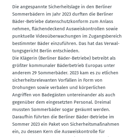
Die angespannte Sicher­heitslage in den Berliner
Sommer­bädern im Jahr 2023 durften die Berliner
Bäder-Betriebe daten­schutz­konform zum Anlass
nehmen, flächen­de­ckend Ausweis­kon­trollen sowie
punktuelle Video­über­wa­chungen im Zugangs­be­reich
bestimmter Bäder einzu­führen. Das hat das Verwal­
tungs­ge­richt Berlin entschieden.
Die Klägerin (Berliner Bäder-Betriebe) betreibt als
größter kommu­naler Bäder­be­trieb Europas unter
anderem 29 Sommer­bäder. 2023 kam es zu etlichen
sicher­heits­re­le­vanten Vorfällen in Form von
Drohungen sowie verbalen und körper­lichen
Angriffen von Badegästen unter­ein­ander als auch
gegenüber dem einge­setzten Personal. Dreimal
mussten Sommer­bäder sogar geräumt werden.
Daraufhin führten die Berliner Bäder-Betriebe im
Sommer 2023 ein Paket von Sicher­heits­maß­nahmen
ein, zu dessen Kern die Ausweis­kon­trolle für