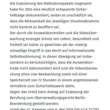
Die Evalu­ierung des Maßnahme­pakets insgesamt
habe für 2024 eine deutlich entspannte Sicher­
heitslage dokumen­tiert, wobei es unschädlich sei,
dass die Wirksamkeit der jewei­ligen Einzel­maß­nahme
nicht konkret zu beziffern sei.
Der durch die Ausweis­kon­trollen und die Video­über­
wa­chung erzeugte Schutz von Leben, Gesundheit und
Freiheit sei höher zu gewichten als der niedrig­
schwellige Eingriff in das Recht auf infor­ma­tio­nelle
Selbst­be­stimmung. In dieser Abwägung sei insbe­
sondere zu berück­sich­tigen, dass die Ausweis­kon­
trolle nicht dokumen­tiert wird und die Video­über­wa­
chung ohne Live-Beobachtung sowie mit einer
Speicherzeit von 72 Stunden in einem angemes­senen
Verhältnis zum Sicher­heits­zweck stehe.
Gegen das Urteil kann Antrag auf Zulassung der
Berufung zum Oberver­wal­tungs­ge­richt Berlin-
Brandenburg gestellt werden.
Urteil der 42. Kammer vom 6. Mai 2026 (VG 42 K 73/25)