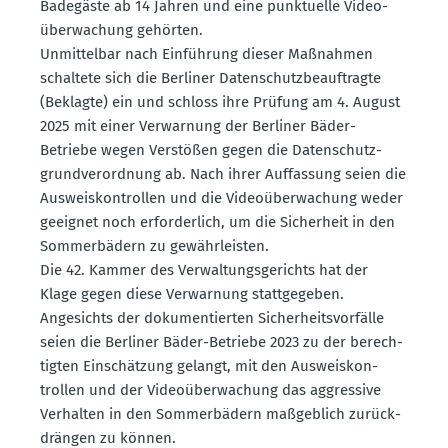
Badegäste ab 14 Jahren und eine punktuelle Video­
über­wa­chung gehörten.
Unmit­telbar nach Einführung dieser Maßnahmen
schaltete sich die Berliner Daten­schutz­be­auf­tragte
(Beklagte) ein und schloss ihre Prüfung am 4. August
2025 mit einer Verwarnung der Berliner Bäder-
Betriebe wegen Verstößen gegen die Daten­schutz­
grund­ver­ordnung ab. Nach ihrer Auffassung seien die
Ausweis­kon­trollen und die Video­über­wa­chung weder
geeignet noch erfor­derlich, um die Sicherheit in den
Sommer­bädern zu gewähr­leisten.
Die 42. Kammer des Verwal­tungs­ge­richts hat der
Klage gegen diese Verwarnung statt­ge­geben.
Angesichts der dokumen­tierten Sicher­heits­vor­fälle
seien die Berliner Bäder-Betriebe 2023 zu der berech­
tigten Einschätzung gelangt, mit den Ausweis­kon­
trollen und der Video­über­wa­chung das aggressive
Verhalten in den Sommer­bädern maßgeblich zurück­
drängen zu können.