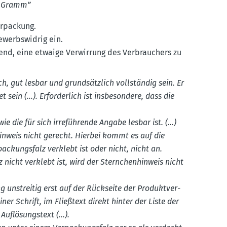
40 Gramm”
­pa­ckung.
e­werbs­widrig ein.
end, eine etwaige Verwirrung des Verbrau­chers zu
ch, gut lesbar und grund­sätzlich vollständig sein. Er
sein (…). Erfor­derlich ist insbe­sondere, dass die
ie die für sich irrefüh­rende Angabe lesbar ist. (…)
hinweis nicht gerecht. Hierbei kommt es auf die
a­ckungsfalz verklebt ist oder nicht, nicht an.
 nicht verklebt ist, wird der Stern­chen­hinweis nicht
g unstreitig erst auf der Rückseite der Produkt­ver­
ner Schrift, im Fließtext direkt hinter der Liste der
Auflö­sungstext (…).