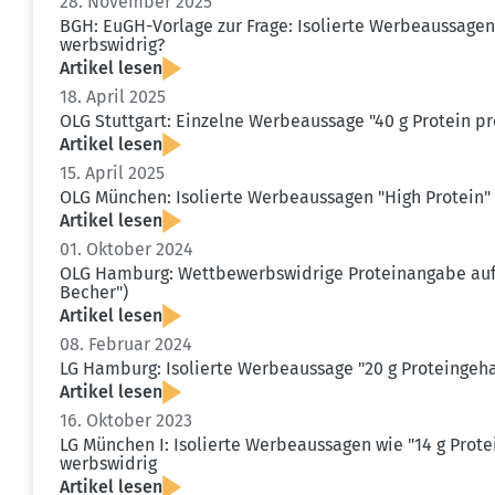
28. November 2025
BGH: EuGH-Vorlage zur Frage: Isolierte Werbe­aus­sagen
werbs­widrig?
Artikel lesen
18. April 2025
OLG Stuttgart: Einzelne Werbe­aussage "40 g Protein pr
Artikel lesen
15. April 2025
OLG München: Isolierte Werbe­aus­sagen "High Protein" 
Artikel lesen
01. Oktober 2024
OLG Hamburg: Wettbe­werbs­widrige Prote­in­angabe auf 
Becher")
Artikel lesen
08. Februar 2024
LG Hamburg: Isolierte Werbe­aussage "20 g Prote­in­geh
Artikel lesen
16. Oktober 2023
LG München I: Isolierte Werbe­aus­sagen wie "14 g Prot
werbs­widrig
Artikel lesen