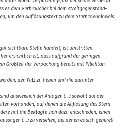
 unter einem Verpa­ckungsfalz per se als verdeckt
ass es dem Verbraucher bei dem streit­ge­gen­ständ­
eben, um den Auflö­sungstext zu dem Stern­chen­hinweis
ut sichtbare Stelle handelt, ist umstritten.
er ersichtlich ist, dass aufgrund der geringen
in Großteil der Verpa­ckung bereits mit Pflicht­an­
erden, den Falz zu heben und die darunter
 sind ausweislich der Anlagen (…) sowohl auf der
tellen vorhanden, auf denen die Auflösung des Stern­
ndere hat die Beklagte sich dazu entschieden, einen
aus­sagen (…) zu versehen, bei denen es sich generell