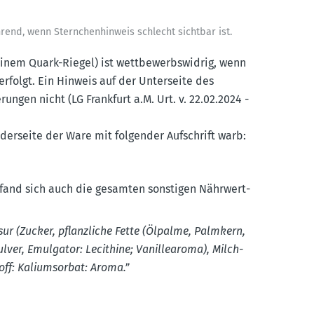
rend, wenn Stern­chen­hinweis schlecht sichtbar ist.
 einem Quark-Riegel) ist wettbe­werbs­widrig, wenn
erfolgt. Ein Hinweis auf der Unter­seite des
rungen nicht (LG Frankfurt a.M. Urt. v. 22.02.2024 -
rder­seite der Ware mit folgender Aufschrift warb:
efand sich auch die gesamten sonstigen Nährwert­
sur (Zucker, pflanz­liche Fette (Ölpalme, Palmkern,
ver, Emulgator: Lecithine; Vanil­le­aroma), Milch­
toff: Kalium­sorbat: Aroma.”