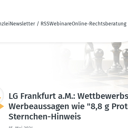
zlei
Newsletter / RSS
Webinare
Online-Rechtsberatung
LG Frankfurt a.M.: Wettbe­werbs­
Werbe­aus­sagen wie "8,8 g Pro
Sternchen-Hinweis