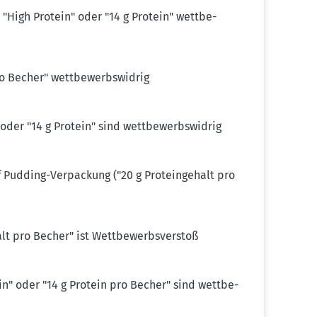
 "High Protein" oder "14 g Protein" wettbe­
o Becher" wettbe­werbs­widrig
oder "14 g Protein" sind wettbe­werbs­widrig
Pudding-Verpa­ckung ("20 g Prote­in­gehalt pro
alt pro Becher" ist Wettbe­werbs­verstoß
ein" oder "14 g Protein pro Becher" sind wettbe­