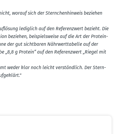
icht, worauf sich der Stern­chen­hinweis beziehen
uflösung lediglich auf den Referenzwert bezieht. Die
n beziehen, beispiels­weise auf die Art der Prote­in­
ne der gut sicht­baren Nährwert­ta­belle auf der
e „8,8 g Protein“ auf den Referenzwert „Riegel mit
samt weder klar noch leicht verständlich. Der Stern­
fge­klärt."