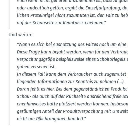
Auch wenn nicht generell anzunehmen ist, dass Angaben
oder undeutlich gelten, ergibt die Einzel­fall­prüfung, d
lichen Prote­inrigel nicht zuzumuten ist, den Falz zu h
auf der Schau­seite zur Kenntnis zu nehmen."
Und weiter:
"Wann es sich bei Ausnutzung des Falzes noch um eine g
Diese Frage kann bejaht werden, wenn für den Verbrauch
Verpa­ckungs­größe beispiels­weise eines Schoko­riegels e
gaben versehen ist.
In diesem Fall kann dem Verbraucher auch zugemutet w
liegenden Infor­ma­tionen zur Kenntnis zu nehmen (…).
Daran fehlt es hier. Bei dem gegen­ständ­lichen Produkt
Schau- als auch auf der Rückseite ausrei­chend freie S
chen­hin­weises hätte platziert werden können. Insbe­so
geräu­migen Anteil der Produkt­ver­pa­ckung mit Umwelt­
nicht um Pflicht­an­gaben handelt."