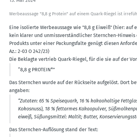
15. Mai 2024
Werbe­aussage "8,8 g Protein" auf einem Quark-Riegel ist irrefüh
Eine isolierte Werbe­aussage wie "8,8 g Eiweiß" (hier: auf
kein klarer und unmiss­ver­ständ­licher Sternchen-Hinweis 
Produkts unter einer Packungs­falte genügt diesen Anfor­de­
Az.: 2-03 O 242/23)
Die Beklagte vertrieb Quark-Riegel, für die sie auf der Vo
“8,8 g PROTEIN*”
Das Sternchen wurde auf der Rückseite aufgelöst. Dort b
an­gaben:
“Zutaten: 65 % Speise­quark, 16 % kakao­haltige Fettgla
Kokosnuss), 18 % fettarmes Kakao­pulver, Süßmol­ken­pul
eiweiß, Süßungs­mittel: Maltit; Butter, Konser­vie­rungs­s
Das Sternchen-Auflösung stand der Text: