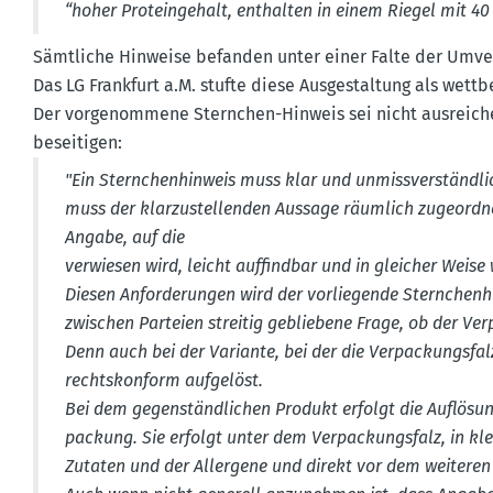
“hoher Prote­in­gehalt, enthalten in einem Riegel mit 
Sämtliche Hinweise befanden unter einer Falte der Umver
Das LG Frankfurt a.M. stufte diese Ausge­staltung als wettb
Der vorge­nommene Sternchen-Hinweis sei nicht ausrei­ch
besei­tigen:
"Ein Stern­chen­hinweis muss klar und unmiss­ver­ständli
muss der klarzu­stel­lenden Aussage räumlich zugeordnet 
Angabe, auf die
verwiesen wird, leicht auffindbar und in gleicher Weise w
Diesen Anfor­de­rungen wird der vorlie­gende Stern­chen­
zwischen Parteien streitig gebliebene Frage, ob der Verp
Denn auch bei der Variante, bei der die Verpa­ckungsfalz
rechts­konform aufgelöst.
Bei dem gegen­ständ­lichen Produkt erfolgt die Auflösun
pa­ckung. Sie erfolgt unter dem Verpa­ckungsfalz, in klei
Zutaten und der Allergene und direkt vor dem weiteren 