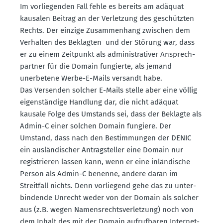
Im vorlie­genden Fall fehle es bereits am adäquat
kausalen Beitrag an der Verletzung des geschützten
Rechts. Der einzige Zusam­menhang zwischen dem
Verhalten des Beklagten und der Störung war, dass
er zu einem Zeitpunkt als adminis­tra­tiver Ansprech­
partner für die Domain fungierte, als jemand
unerbetene Werbe-E-Mails versandt habe.
Das Versenden solcher E-Mails stelle aber eine völlig
eigen­ständige Handlung dar, die nicht adäquat
kausale Folge des Umstands sei, dass der Beklagte als
Admin-C einer solchen Domain fungiere. Der
Umstand, dass nach den Bestim­mungen der DENIC
ein auslän­di­scher Antrag­steller eine Domain nur
regis­trieren lassen kann, wenn er eine inlän­dische
Person als Admin-C benenne, ändere daran im
Streitfall nichts. Denn vorliegend gehe das zu unter­
bin­dende Unrecht weder von der Domain als solcher
aus (z.B. wegen Namens­rechts­ver­letzung) noch von
dem Inhalt des mit der Domain aufruf­baren Inter­net­