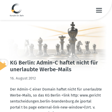
KG Berlin: Admin-C haftet nicht für
unerlaubte Werbe-Mails
16. August 2012
Der Admin-C einer Domain haftet nicht für unerlaubte
Werbe-Mails, so das KG Berlin <link http: www.​ger​icht​
sent​sche​idun​gen.​berlin-brandenburg.de jportal
portal t bs page external-link-new-window>(Urt. v.