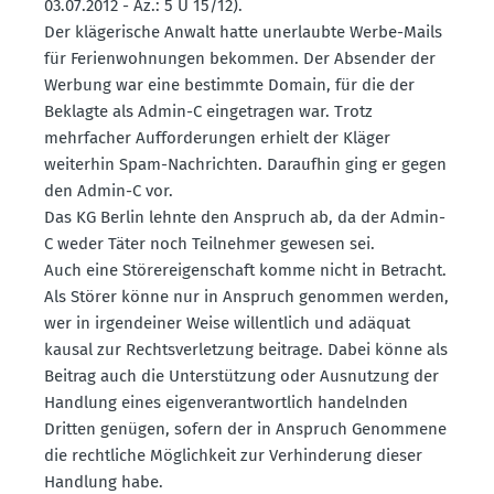
03.07.2012 - Az.: 5 U 15/12).
Der kläge­rische Anwalt hatte unerlaubte Werbe-Mails
für Ferien­woh­nungen bekommen. Der Absender der
Werbung war eine bestimmte Domain, für die der
Beklagte als Admin-C einge­tragen war. Trotz
mehrfacher Auffor­de­rungen erhielt der Kläger
weiterhin Spam-Nachrichten. Daraufhin ging er gegen
den Admin-C vor.
Das KG Berlin lehnte den Anspruch ab, da der Admin-
C weder Täter noch Teilnehmer gewesen sei.
Auch eine Störerei­gen­schaft komme nicht in Betracht.
Als Störer könne nur in Anspruch genommen werden,
wer in irgend­einer Weise willentlich und adäquat
kausal zur Rechts­ver­letzung beitrage. Dabei könne als
Beitrag auch die Unter­stützung oder Ausnutzung der
Handlung eines eigen­ver­ant­wortlich handelnden
Dritten genügen, sofern der in Anspruch Genommene
die recht­liche Möglichkeit zur Verhin­derung dieser
Handlung habe.