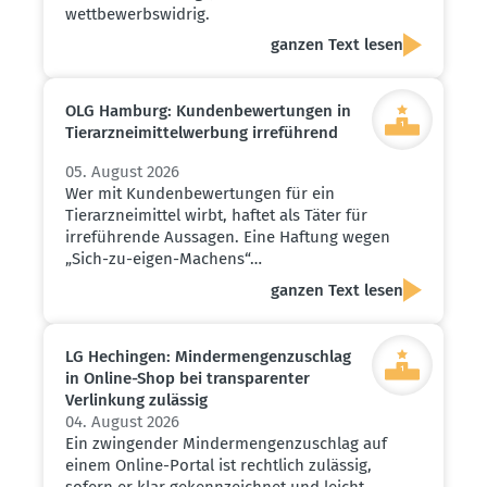
wettbewerbswidrig.
ganzen Text lesen
OLG Hamburg: Kunden­be­wer­tungen in
Tierarz­nei­mit­tel­werbung irreführend
05. August 2026
Wer mit Kundenbewertungen für ein
Tierarzneimittel wirbt, haftet als Täter für
irreführende Aussagen. Eine Haftung wegen
„Sich-zu-eigen-Machens“…
ganzen Text lesen
LG Hechingen: Minder­men­gen­zu­schlag
in Online-Shop bei trans­pa­renter
Verlinkung zulässig
04. August 2026
Ein zwingender Mindermengenzuschlag auf
einem Online-Portal ist rechtlich zulässig,
sofern er klar gekennzeichnet und leicht