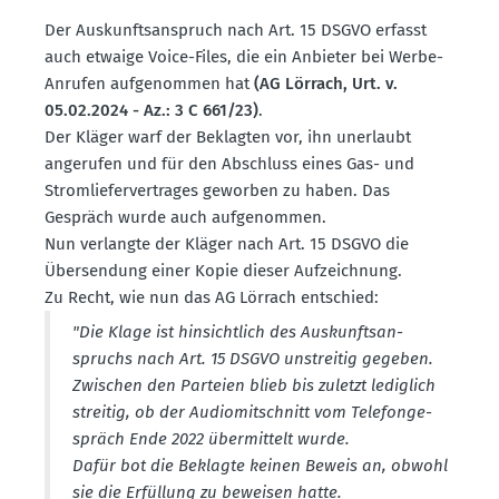
Der Auskunfts­an­spruch nach Art. 15 DSGVO erfasst
auch etwaige Voice-Files, die ein Anbieter bei Werbe-
Anrufen aufge­nommen hat
(AG Lörrach, Urt. v.
05.02.2024 - Az.: 3 C 661/23)
.
Der Kläger warf der Beklagten vor, ihn unerlaubt
angerufen und für den Abschluss eines Gas- und
Strom­lie­fer­ver­trages geworben zu haben. Das
Gespräch wurde auch aufge­nommen.
Nun verlangte der Kläger nach Art. 15 DSGVO die
Übersendung einer Kopie dieser Aufzeichnung.
Zu Recht, wie nun das AG Lörrach entschied:
"Die Klage ist hinsichtlich des Auskunfts­an­
spruchs nach Art. 15 DSGVO unstreitig gegeben.
Zwischen den Parteien blieb bis zuletzt lediglich
streitig, ob der Audio­mit­schnitt vom Telefon­ge­
spräch Ende 2022 übermittelt wurde.
Dafür bot die Beklagte keinen Beweis an, obwohl
sie die Erfüllung zu beweisen hatte.