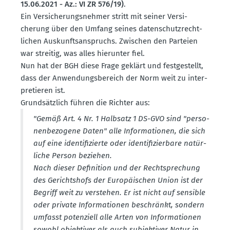
15.06.2021 - Az.: VI ZR 576/19)
.
Ein Versi­che­rungs­nehmer stritt mit seiner Versi­
cherung über den Umfang seines daten­schutz­recht­
lichen Auskunfts­an­spruchs. Zwischen den Parteien
war streitig, was alles hierunter fiel.
Nun hat der BGH diese Frage geklärt und festge­stellt,
dass der Anwen­dungs­be­reich der Norm weit zu inter­
pre­tieren ist.
Grund­sätzlich führen die Richter aus:
"Gemäß Art. 4 Nr. 1 Halbsatz 1 DS-GVO sind "perso­
nen­be­zogene Daten" alle Infor­ma­tionen, die sich
auf eine identi­fi­zierte oder identi­fi­zierbare natür­
liche Person beziehen.
Nach dieser Definition und der Recht­spre­chung
des Gerichtshofs der Europäi­schen Union ist der
Begriff weit zu verstehen. Er ist nicht auf sensible
oder private Infor­ma­tionen beschränkt, sondern
umfasst poten­ziell alle Arten von Infor­ma­tionen
sowohl objek­tiver als auch subjek­tiver Natur in