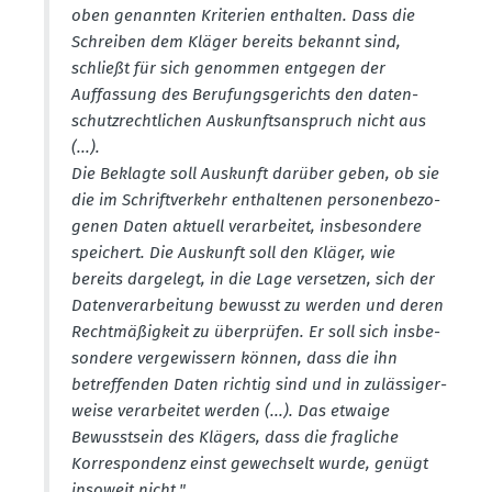
oben genannten Kriterien enthalten. Dass die
Schreiben dem Kläger bereits bekannt sind,
schließt für sich genommen entgegen der
Auffassung des Berufungs­ge­richts den daten­
schutz­recht­lichen Auskunfts­an­spruch nicht aus
(...).
Die Beklagte soll Auskunft darüber geben, ob sie
die im Schrift­verkehr enthal­tenen perso­nen­be­zo­
genen Daten aktuell verar­beitet, insbe­sondere
speichert. Die Auskunft soll den Kläger, wie
bereits dargelegt, in die Lage versetzen, sich der
Daten­ver­ar­beitung bewusst zu werden und deren
Recht­mä­ßigkeit zu überprüfen. Er soll sich insbe­
sondere verge­wissern können, dass die ihn
betref­fenden Daten richtig sind und in zuläs­si­ger­
weise verar­beitet werden (...). Das etwaige
Bewusstsein des Klägers, dass die fragliche
Korre­spondenz einst gewechselt wurde, genügt
insoweit nicht."