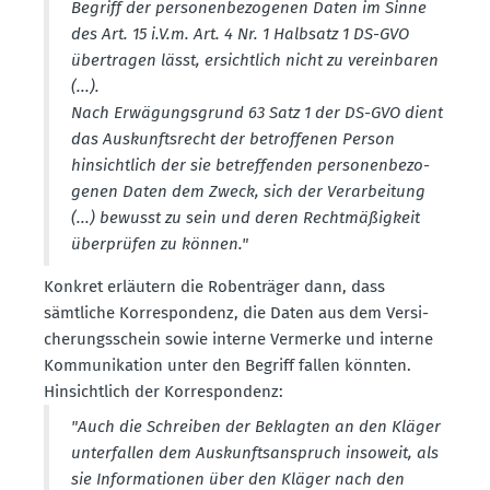
Begriff der perso­nen­be­zo­genen Daten im Sinne
des Art. 15 i.V.m. Art. 4 Nr. 1 Halbsatz 1 DS-GVO
übertragen lässt, ersichtlich nicht zu verein­baren
(...).
Nach Erwägungs­grund 63 Satz 1 der DS-GVO dient
das Auskunfts­recht der betrof­fenen Person
hinsichtlich der sie betref­fenden perso­nen­be­zo­
genen Daten dem Zweck, sich der Verar­beitung
(...) bewusst zu sein und deren Recht­mä­ßigkeit
überprüfen zu können."
Konkret erläutern die Roben­träger dann, dass
sämtliche Korre­spondenz, die Daten aus dem Versi­
che­rungs­schein sowie interne Vermerke und interne
Kommu­ni­kation unter den Begriff fallen könnten.
Hinsichtlich der Korre­spondenz:
"Auch die Schreiben der Beklagten an den Kläger
unter­fallen dem Auskunfts­an­spruch insoweit, als
sie Infor­ma­tionen über den Kläger nach den