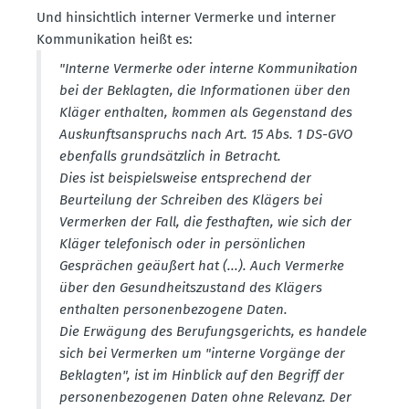
Und hinsichtlich interner Vermerke und interner
Kommu­ni­kation heißt es:
"Interne Vermerke oder interne Kommu­ni­kation
bei der Beklagten, die Infor­ma­tionen über den
Kläger enthalten, kommen als Gegen­stand des
Auskunfts­an­spruchs nach Art. 15 Abs. 1 DS-GVO
ebenfalls grund­sätzlich in Betracht.
Dies ist beispiels­weise entspre­chend der
Beurteilung der Schreiben des Klägers bei
Vermerken der Fall, die festhaften, wie sich der
Kläger telefo­nisch oder in persön­lichen
Gesprächen geäußert hat (...). Auch Vermerke
über den Gesund­heits­zu­stand des Klägers
enthalten perso­nen­be­zogene Daten.
Die Erwägung des Berufungs­ge­richts, es handele
sich bei Vermerken um "interne Vorgänge der
Beklagten", ist im Hinblick auf den Begriff der
perso­nen­be­zo­genen Daten ohne Relevanz. Der