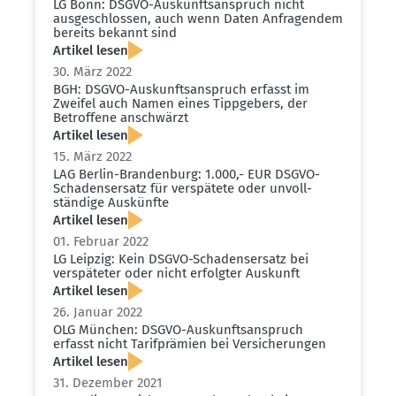
LG Bonn: DSGVO-Auskunfts­an­spruch nicht
ausge­schlossen, auch wenn Daten Anfra­gendem
bereits bekannt sind
Artikel lesen
30. März 2022
BGH: DSGVO-Auskunfts­an­spruch erfasst im
Zweifel auch Namen eines Tippgebers, der
Betroffene anschwärzt
Artikel lesen
15. März 2022
LAG Berlin-Brandenburg: 1.000,- EUR DSGVO-
Schadens­ersatz für verspätete oder unvoll­
ständige Auskünfte
Artikel lesen
01. Februar 2022
LG Leipzig: Kein DSGVO-Schadens­ersatz bei
verspä­teter oder nicht erfolgter Auskunft
Artikel lesen
26. Januar 2022
OLG München: DSGVO-Auskunfts­an­spruch
erfasst nicht Tarif­prämien bei Versi­che­rungen
Artikel lesen
31. Dezember 2021