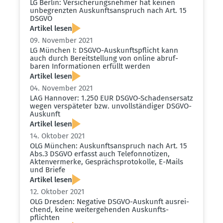
LG Berlin: Versi­che­rungs­nehmer hat keinen
unbegrenzten Auskunfts­an­spruch nach Art. 15
DSGVO
Artikel lesen
09. November 2021
LG München I: DSGVO-Auskunfts­pflicht kann
auch durch Bereit­stellung von online abruf­
baren Infor­ma­tionen erfüllt werden
Artikel lesen
04. November 2021
LAG Hannover: 1.250 EUR DSGVO-Schadens­ersatz
wegen verspä­teter bzw. unvoll­stän­diger DSGVO-
Auskunft
Artikel lesen
14. Oktober 2021
OLG München: Auskunfts­an­spruch nach Art. 15
Abs.3 DSGVO erfasst auch Telefon­no­tizen,
Akten­ver­merke, Gesprächs­pro­to­kolle, E-Mails
und Briefe
Artikel lesen
12. Oktober 2021
OLG Dresden: Negative DSGVO-Auskunft ausrei­
chend, keine weiter­ge­henden Auskunfts­
pflichten