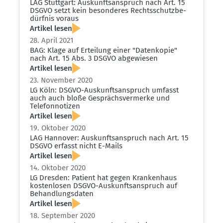
LAG Stuttgart: Auskunfts­an­spruch nach Art. 15
DSGVO setzt kein beson­deres Rechts­schutz­be­
dürfnis voraus
Artikel lesen
28. April 2021
BAG: Klage auf Erteilung einer "Daten­kopie"
nach Art. 15 Abs. 3 DSGVO abgewiesen
Artikel lesen
23. November 2020
LG Köln: DSGVO-Auskunfts­an­spruch umfasst
auch auch bloße Gesprächs­ver­merke und
Telefon­no­tizen
Artikel lesen
19. Oktober 2020
LAG Hannover: Auskunfts­an­spruch nach Art. 15
DSGVO erfasst nicht E-Mails
Artikel lesen
14. Oktober 2020
LG Dresden: Patient hat gegen Krankenhaus
kosten­losen DSGVO-Auskunfts­an­spruch auf
Behand­lungs­daten
Artikel lesen
18. September 2020