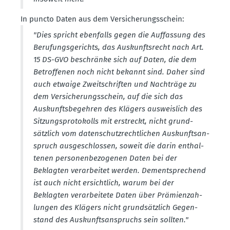
In puncto Daten aus dem Versi­che­rungs­schein:
"Dies spricht ebenfalls gegen die Auffassung des
Berufungs­ge­richts, das Auskunfts­recht nach Art.
15 DS-GVO beschränke sich auf Daten, die dem
Betrof­fenen noch nicht bekannt sind. Daher sind
auch etwaige Zweit­schriften und Nachträge zu
dem Versi­che­rungs­schein, auf die sich das
Auskunfts­be­gehren des Klägers ausweislich des
Sitzungs­pro­to­kolls mit erstreckt, nicht grund­
sätzlich vom daten­schutz­recht­lichen Auskunfts­an­
spruch ausge­schlossen, soweit die darin enthal­
tenen perso­nen­be­zo­genen Daten bei der
Beklagten verar­beitet werden. Dementspre­chend
ist auch nicht ersichtlich, warum bei der
Beklagten verar­beitete Daten über Prämi­en­zah­
lungen des Klägers nicht grund­sätzlich Gegen­
stand des Auskunfts­an­spruchs sein sollten."