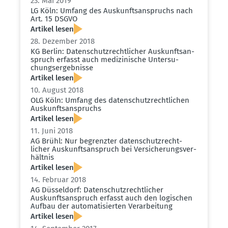
23. Mai 2019
LG Köln: Umfang des Auskunfts­an­spruchs nach
Art. 15 DSGVO
Artikel lesen
28. Dezember 2018
KG Berlin: Daten­schutz­recht­licher Auskunfts­an­
spruch erfasst auch medizi­nische Unter­su­
chungs­er­geb­nisse
Artikel lesen
10. August 2018
OLG Köln: Umfang des daten­schutz­recht­lichen
Auskunfts­an­spruchs
Artikel lesen
11. Juni 2018
AG Brühl: Nur begrenzter daten­schutz­recht­
licher Auskunfts­an­spruch bei Versi­che­rungs­ver­
hältnis
Artikel lesen
14. Februar 2018
AG Düsseldorf: Daten­schutz­recht­licher
Auskunfts­an­spruch erfasst auch den logischen
Aufbau der automa­ti­sierten Verar­beitung
Artikel lesen