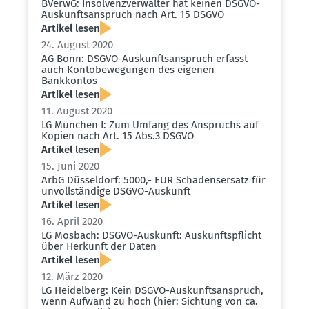
BVerwG: Insol­venz­ver­walter hat keinen DSGVO-
Auskunfts­an­spruch nach Art. 15 DSGVO
Artikel lesen
24. August 2020
AG Bonn: DSGVO-Auskunfts­an­spruch erfasst
auch Konto­be­we­gungen des eigenen
Bankkontos
Artikel lesen
11. August 2020
LG München I: Zum Umfang des Anspruchs auf
Kopien nach Art. 15 Abs.3 DSGVO
Artikel lesen
15. Juni 2020
ArbG Düsseldorf: 5000,- EUR Schadens­ersatz für
unvoll­ständige DSGVO-Auskunft
Artikel lesen
16. April 2020
LG Mosbach: DSGVO-Auskunft: Auskunfts­pflicht
über Herkunft der Daten
Artikel lesen
12. März 2020
LG Heidelberg: Kein DSGVO-Auskunfts­an­spruch,
wenn Aufwand zu hoch (hier: Sichtung von ca.