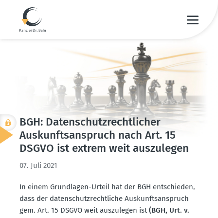
BGH: Daten­schutz­recht­licher
Auskunfts­an­spruch nach Art. 15
DSGVO ist extrem weit auszu­legen
07. Juli 2021
In einem Grund­lagen-Urteil hat der BGH entschieden,
dass der daten­schutz­recht­liche Auskunfts­an­spruch
gem. Art. 15 DSGVO weit auszu­legen ist
(BGH, Urt. v.