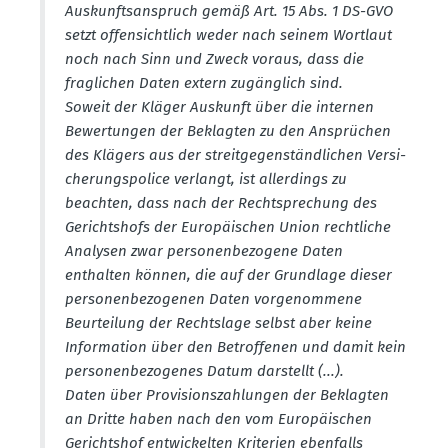
Auskunfts­an­spruch gemäß Art. 15 Abs. 1 DS-GVO
setzt offen­sichtlich weder nach seinem Wortlaut
noch nach Sinn und Zweck voraus, dass die
fraglichen Daten extern zugänglich sind.
Soweit der Kläger Auskunft über die internen
Bewer­tungen der Beklagten zu den Ansprüchen
des Klägers aus der streit­ge­gen­ständ­lichen Versi­
che­rungs­police verlangt, ist aller­dings zu
beachten, dass nach der Recht­spre­chung des
Gerichtshofs der Europäi­schen Union recht­liche
Analysen zwar perso­nen­be­zogene Daten
enthalten können, die auf der Grundlage dieser
perso­nen­be­zo­genen Daten vorge­nommene
Beurteilung der Rechtslage selbst aber keine
Infor­mation über den Betrof­fenen und damit kein
perso­nen­be­zo­genes Datum darstellt (...).
Daten über Provi­si­ons­zah­lungen der Beklagten
an Dritte haben nach den vom Europäi­schen
Gerichtshof entwi­ckelten Kriterien ebenfalls